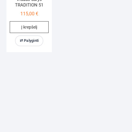
TRADITION 51
115,00
€
Į krepšelį
⇄ Palyginti