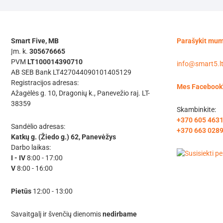
Smart Five, MB
Parašykit mu
Įm. k.
305676665
PVM
LT100014390710
info@smart5.l
AB SEB Bank LT427044090101405129
Registracijos adresas:
Mes Facebook
Ažagėlės g. 10, Dragonių k., Panevežio raj. LT-
38359
Skambinkite:
+370 605 463
Sandėlio adresas:
+370 663 028
Katkų g. (Žiedo g.) 62, Panevėžys
Darbo laikas:
I - IV
8:00 - 17:00
V
8:00 - 16:00
Pietūs
12:00 - 13:00
Savaitgalį ir švenčių dienomis
nedirbame