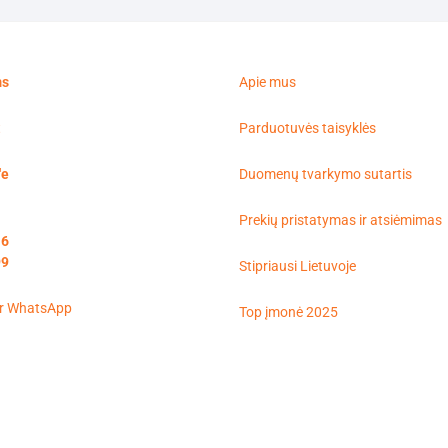
ms
Apie mus
t
Parduotuvės taisyklės
'e
Duomenų tvarkymo sutartis
Prekių pristatymas ir atsiėmimas
16
99
Stipriausi Lietuvoje
Top įmonė 2025