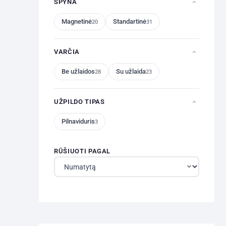
SPYNA
Magnetinė
Standartinė
20
31
VARČIA
Be užlaidos
Su užlaida
28
23
UŽPILDO TIPAS
Pilnaviduris
3
RŪŠIUOTI PAGAL