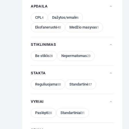
APDAILA
CPL
Dažytos/emalė
4
6
Ekofaneruotė
Medžio masyvas
40
1
STIKLINIMAS
Be stiklo
Nepermatomas
28
23
STAKTA
Reguliuojama
Standartinė
50
37
VYRIAI
Paslėpti
Standartiniai
20
31