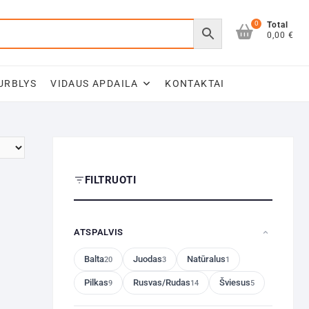
0
Total
0,00 €
URBLYS
VIDAUS APDAILA
KONTAKTAI
FILTRUOTI
ATSPALVIS
Balta
Juodas
Natūralus
20
3
1
Pilkas
Rusvas/Rudas
Šviesus
9
14
5