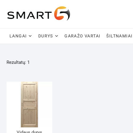
Skip
to
content
LANGAI
DURYS
GARAŽO VARTAI
ŠILTNAMIAI
Rezultatų: 1
Vidaus durys