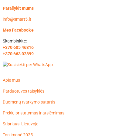
Parašykit mums
info@smart5.lt
Mes Facebook'e
Skambinkite:
+370 605 46316
+370 663 02899
Apie mus
Parduotuvės taisyklės
Duomenų tvarkymo sutartis
Prekių pristatymas ir atsiėmimas
Stipriausi Lietuvoje
Top įmonė 2025