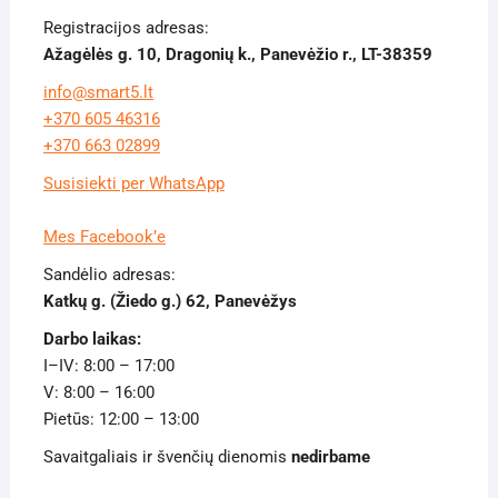
Registracijos adresas:
Ažagėlės g. 10, Dragonių k., Panevėžio r., LT-38359
info@smart5.lt
+370 605 46316
+370 663 02899
Susisiekti per WhatsApp
Mes Facebook’e
Sandėlio adresas:
Katkų g. (Žiedo g.) 62, Panevėžys
Darbo laikas:
I–IV: 8:00 – 17:00
V: 8:00 – 16:00
Pietūs: 12:00 – 13:00
Savaitgaliais ir švenčių dienomis
nedirbame