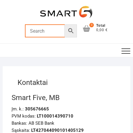
Skip
to
content
0
Total
0,00 €
Kontaktai
Smart Five, MB
Įm. k.:
305676665
PVM kodas:
LT100014390710
Bankas: AB SEB Bank
Sąskaita:
LT427044090101405129