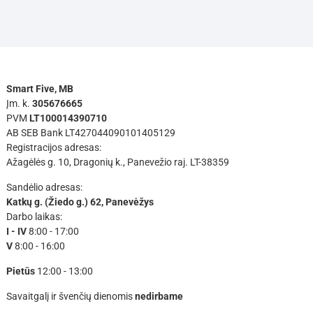
Smart Five, MB
Įm. k.
305676665
PVM
LT100014390710
AB SEB Bank LT427044090101405129
Registracijos adresas:
Ažagėlės g. 10, Dragonių k., Panevežio raj. LT-38359
Sandėlio adresas:
Katkų g. (Žiedo g.) 62, Panevėžys
Darbo laikas:
I - IV
8:00 - 17:00
V
8:00 - 16:00
Pietūs
12:00 - 13:00
Savaitgalį ir švenčių dienomis
nedirbame