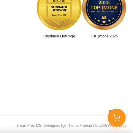
Stipriausi Lietuvoje
TOP įmonė 2025
Go
to
Smart Five, MB
| Designed by:
Theme Freesia
| © 2026
WordPress
top