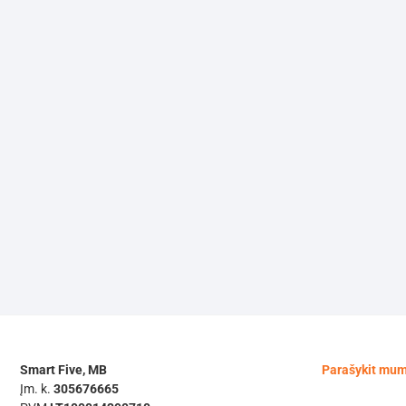
Smart Five, MB
Parašykit mu
Įm. k.
305676665