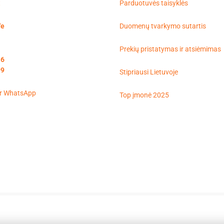
t
Parduotuvės taisyklės
'e
Duomenų tvarkymo sutartis
Prekių pristatymas ir atsiėmimas
16
99
Stipriausi Lietuvoje
Top įmonė 2025