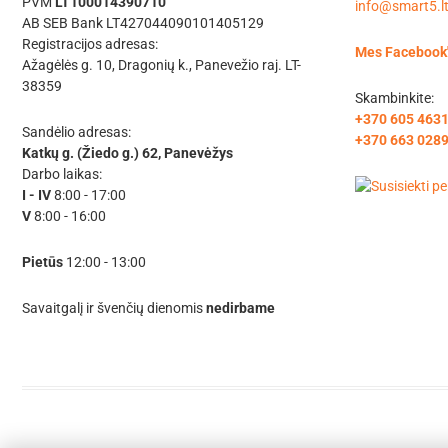
PVM
LT100014390710
info@smart5.l
AB SEB Bank LT427044090101405129
Registracijos adresas:
Mes Facebook
Ažagėlės g. 10, Dragonių k., Panevežio raj. LT-
38359
Skambinkite:
+370 605 463
Sandėlio adresas:
+370 663 028
Katkų g. (Žiedo g.) 62, Panevėžys
Darbo laikas:
I - IV
8:00 - 17:00
V
8:00 - 16:00
Pietūs
12:00 - 13:00
Savaitgalį ir švenčių dienomis
nedirbame