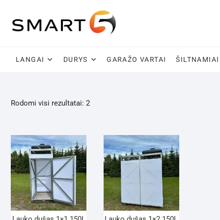
Skip
to
content
LANGAI
DURYS
GARAŽO VARTAI
ŠILTNAMIAI
Rodomi visi rezultatai: 2
Lauko dušas 1×1 150L
Lauko dušas 1×2 150L