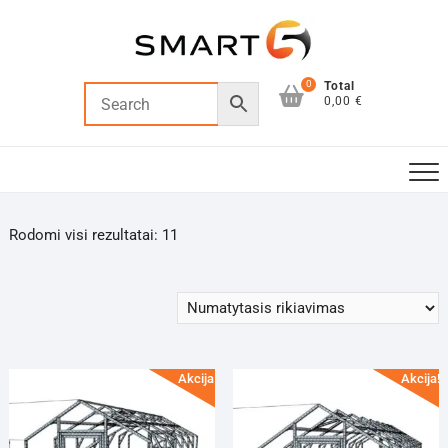
Skip
to
content
0
Total
0,00 €
Rodomi visi rezultatai: 11
Akcija!
Akcija!