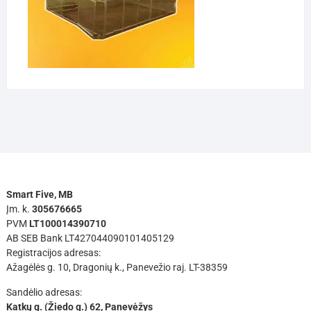
Smart Five, MB
Įm. k.
305676665
PVM
LT100014390710
AB SEB Bank LT427044090101405129
Registracijos adresas:
Ažagėlės g. 10, Dragonių k., Panevežio raj. LT-38359
Sandėlio adresas:
Katkų g. (Žiedo g.) 62, Panevėžys