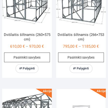
Dvišlaitis šiltnamis (260×575
Dvišlaitis šiltnamis (266×753
cm)
cm)
Price
Price
610,00
€
970,00
€
795,00
€
1185,00
€
–
–
range:
range
This
Th
Pasirinkti savybes
Pasirinkti savybes
610,00 €
795,0
product
pr
through
throu
has
ha
⇄ Palyginti
⇄ Palyginti
970,00 €
1185,
multiple
mu
variants.
va
The
Th
options
op
Akcija!
Akcija!
may
m
be
be
chosen
ch