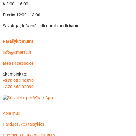
V
8:00 - 16:00
Pietūs
12:00 - 13:00
Savaitgalį ir švenčių dienomis
nedirbame
Parašykit mums
info@smart5.lt
Mes Facebook'e
Skambinkite:
+370 605 46316
+370 663 02899
Apie mus
Parduotuvės taisyklės
Duomenų tvarkymo sutartis