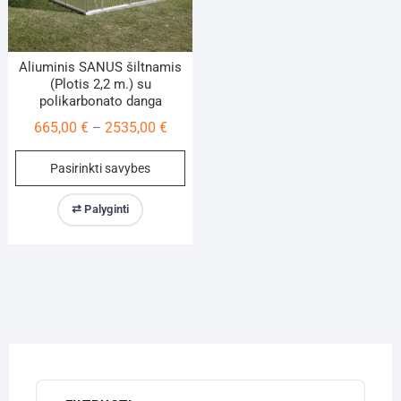
Aliuminis SANUS šiltnamis
(Plotis 2,2 m.) su
polikarbonato danga
Price
665,00
€
2535,00
€
–
range:
This
Pasirinkti savybes
665,00 €
product
through
has
⇄ Palyginti
2535,00 €
multiple
variants.
The
options
may
be
chosen
on
the