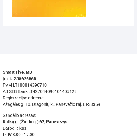
Smart Five, MB
Įm. k.
305676665
PVM
LT100014390710
AB SEB Bank LT427044090101405129
Registracijos adresas:
Ažagėlės g. 10, Dragonių k., Panevežio raj. LT-38359
Sandėlio adresas:
Katkų g. (Žiedo g.) 62, Panevėžys
Darbo laikas:
I - IV
8:00 - 17:00