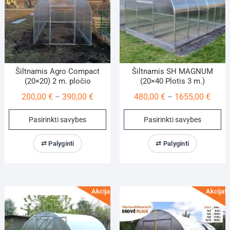
on
on
the
th
product
pr
page
pa
Šiltnamis Agro Compact
Šiltnamis SH MAGNUM
(20×20) 2 m. pločio
(20×40 Plotis 3 m.)
Price
Price
200,00
€
390,00
€
480,00
€
1655,00
€
–
–
range:
range
This
Th
Pasirinkti savybes
Pasirinkti savybes
200,00 €
480,0
product
pr
through
throu
has
ha
⇄ Palyginti
⇄ Palyginti
390,00 €
1655,
multiple
mu
variants.
va
The
Th
options
op
Akcija!
Akcija!
may
m
be
be
chosen
ch