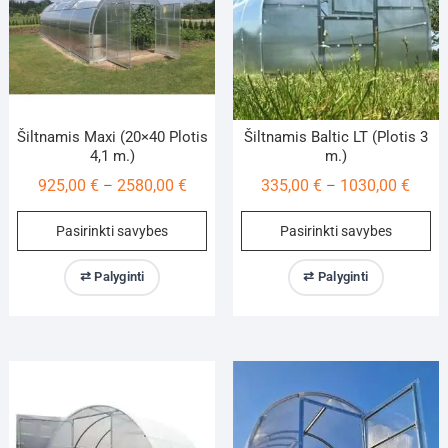
on
on
the
th
product
pr
page
pa
Šiltnamis Maxi (20×40 Plotis
Šiltnamis Baltic LT (Plotis 3
4,1 m.)
m.)
Price
Price
925,00
€
2580,00
€
335,00
€
1030,00
€
–
–
range:
range
This
Th
Pasirinkti savybes
Pasirinkti savybes
925,00 €
335,0
product
pr
through
throu
has
ha
⇄ Palyginti
⇄ Palyginti
2580,00 €
1030,
multiple
mu
variants.
va
The
Th
options
op
may
m
be
be
chosen
ch