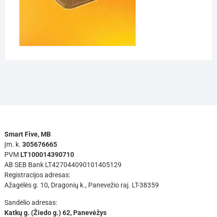
Smart Five, MB
Įm. k.
305676665
PVM
LT100014390710
AB SEB Bank LT427044090101405129
Registracijos adresas:
Ažagėlės g. 10, Dragonių k., Panevežio raj. LT-38359
Sandėlio adresas:
Katkų g. (Žiedo g.) 62, Panevėžys