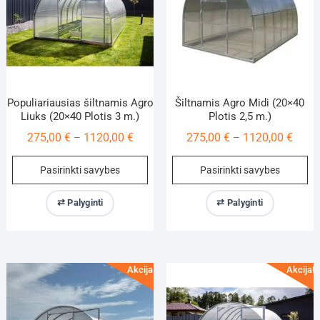
Populiariausias šiltnamis Agro
Šiltnamis Agro Midi (20×40
Liuks (20×40 Plotis 3 m.)
Plotis 2,5 m.)
Price
Price
275,00
€
1120,00
€
275,00
€
1120,00
€
–
–
range:
range
This
Th
Pasirinkti savybes
Pasirinkti savybes
275,00 €
275,0
product
pr
through
throu
has
ha
⇄ Palyginti
⇄ Palyginti
1120,00 €
1120,
multiple
mu
variants.
va
The
Th
options
op
Akcija!
Akcija!
may
m
be
be
chosen
ch