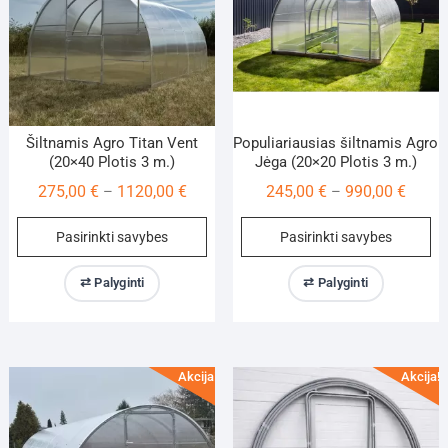
on
on
the
th
product
pr
page
pa
Šiltnamis Agro Titan Vent
Populiariausias šiltnamis Agro
(20×40 Plotis 3 m.)
Jėga (20×20 Plotis 3 m.)
Price
Price
275,00
€
1120,00
€
245,00
€
990,00
€
–
–
range:
range:
This
Th
Pasirinkti savybes
Pasirinkti savybes
275,00 €
245,00
product
pr
through
throu
has
ha
⇄ Palyginti
⇄ Palyginti
1120,00 €
990,00
multiple
mu
variants.
va
The
Th
options
op
Akcija!
Akcija!
may
m
be
be
chosen
ch