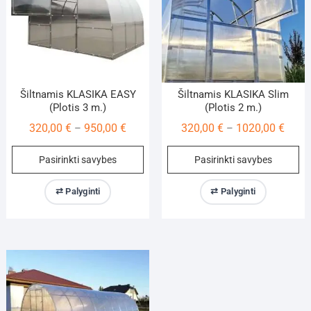
on
on
the
th
product
pr
page
pa
Šiltnamis KLASIKA EASY
Šiltnamis KLASIKA Slim
(Plotis 3 m.)
(Plotis 2 m.)
Price
Price
320,00
€
950,00
€
320,00
€
1020,00
€
–
–
range:
range
This
Th
Pasirinkti savybes
Pasirinkti savybes
320,00 €
320,0
product
pr
through
throu
has
ha
⇄ Palyginti
⇄ Palyginti
950,00 €
1020,
multiple
mu
variants.
va
The
Th
options
op
may
m
be
be
chosen
ch