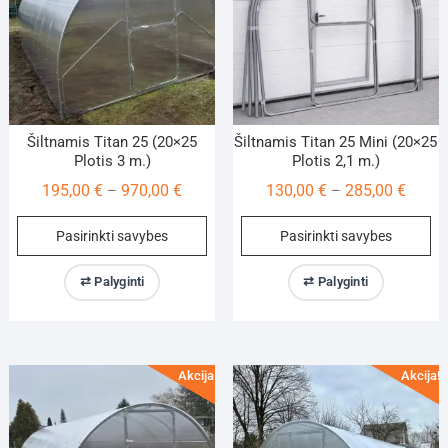
on
on
the
th
product
pr
page
pa
Šiltnamis Titan 25 (20×25
Šiltnamis Titan 25 Mini (20×25
Plotis 3 m.)
Plotis 2,1 m.)
Price
Price
195,00
€
970,00
€
130,00
€
285,00
€
–
–
range:
range:
This
Th
Pasirinkti savybes
Pasirinkti savybes
195,00 €
130,00
product
pr
through
throu
has
ha
⇄ Palyginti
⇄ Palyginti
970,00 €
285,00
multiple
mu
variants.
va
The
Th
options
op
Akcija!
Akcija!
may
m
be
be
chosen
ch