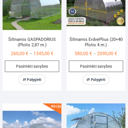
on
on
the
th
product
pr
page
pa
Šiltnamis GASPADORIUS
Šiltnamis ErdvėPlius (20×40
(Plotis 2,87 m.)
Plotis 4 m.)
Price
Price
260,00
€
1345,00
€
580,00
€
2090,00
€
–
–
range:
range
This
Th
Pasirinkti savybes
Pasirinkti savybes
260,00 €
580,0
product
pr
through
throu
has
ha
⇄ Palyginti
⇄ Palyginti
1345,00 €
2090,
multiple
mu
variants.
va
The
Th
options
op
Akcija!
may
m
be
be
chosen
ch