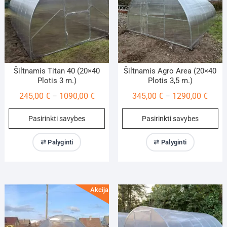
on
on
the
th
product
pr
page
pa
Šiltnamis Titan 40 (20×40
Šiltnamis Agro Area (20×40
Plotis 3 m.)
Plotis 3,5 m.)
Price
Price
245,00
€
1090,00
€
345,00
€
1290,00
€
–
–
range:
range
This
Th
Pasirinkti savybes
Pasirinkti savybes
245,00 €
345,0
product
pr
through
throu
has
ha
⇄ Palyginti
⇄ Palyginti
1090,00 €
1290,
multiple
mu
variants.
va
The
Th
options
op
Akcija!
may
m
be
be
chosen
ch