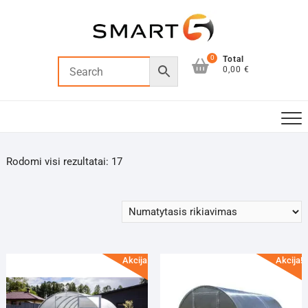
Skip
to
content
0
Total
0,00 €
Rodomi visi rezultatai: 17
Akcija!
Akcija!