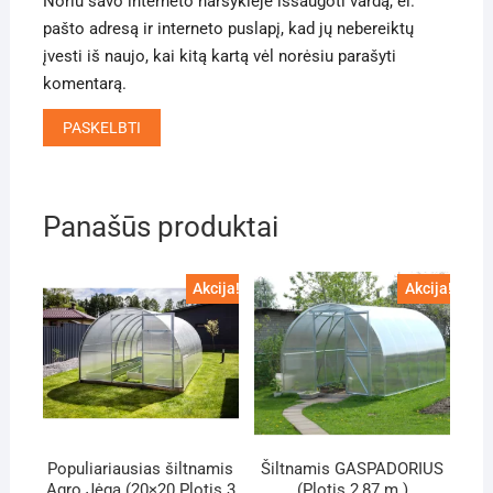
Noriu savo interneto naršyklėje išsaugoti vardą, el.
pašto adresą ir interneto puslapį, kad jų nebereiktų
įvesti iš naujo, kai kitą kartą vėl norėsiu parašyti
komentarą.
Panašūs produktai
Akcija!
Akcija!
Populiariausias šiltnamis
Šiltnamis GASPADORIUS
Agro Jėga (20×20 Plotis 3
(Plotis 2,87 m.)