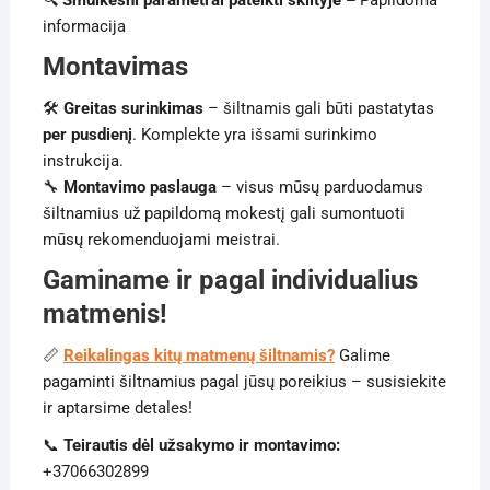
🔍
Smulkesni parametrai pateikti skiltyje –
Papildoma
informacija
Montavimas
🛠
Greitas surinkimas
– šiltnamis gali būti pastatytas
per pusdienį
. Komplekte yra išsami surinkimo
instrukcija.
🔧
Montavimo paslauga
– visus mūsų parduodamus
šiltnamius už papildomą mokestį gali sumontuoti
mūsų rekomenduojami meistrai.
Gaminame ir pagal individualius
matmenis!
📏
Reikalingas kitų matmenų šiltnamis?
Galime
pagaminti šiltnamius pagal jūsų poreikius – susisiekite
ir aptarsime detales!
📞
Teirautis dėl užsakymo ir montavimo:
+37066302899