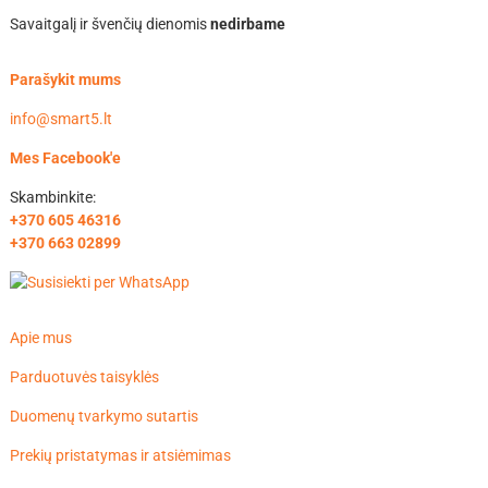
Savaitgalį ir švenčių dienomis
nedirbame
Parašykit mums
info@smart5.lt
Mes Facebook'e
Skambinkite:
+370 605 46316
+370 663 02899
Apie mus
Parduotuvės taisyklės
Duomenų tvarkymo sutartis
Prekių pristatymas ir atsiėmimas