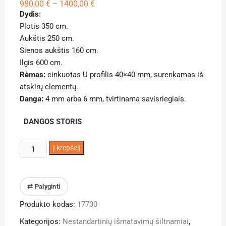
Price
980,00
€
1400,00
€
–
range:
Dydis:
980,00 €
through
Plotis 350 cm.
1400,00 €
Aukštis 250 cm.
Sienos aukštis 160 cm.
Ilgis 600 cm.
Rėmas:
cinkuotas U profilis 40×40 mm, surenkamas iš
atskirų elementų.
Danga:
4 mm arba 6 mm, tvirtinama savisriegiais.
DANGOS STORIS
produkto
Į krepšelį
kiekis:
Dvišlaitis
šiltnamis
⇄ Palyginti
3500x6000
Produkto kodas:
17730
Kategorijos:
Nestandartinių išmatavimų šiltnamiai
,