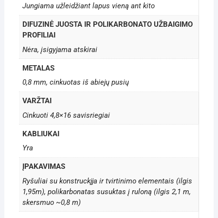
Jungiama užleidžiant lapus vieną ant kito
DIFUZINĖ JUOSTA IR POLIKARBONATO UŽBAIGIMO
PROFILIAI
Nėra, įsigyjama atskirai
METALAS
0,8 mm, cinkuotas iš abiejų pusių
VARŽTAI
Cinkuoti 4,8×16 savisriegiai
KABLIUKAI
Yra
ĮPAKAVIMAS
Ryšuliai su konstruckjja ir tvirtinimo elementais (ilgis
1,95m), polikarbonatas susuktas į ruloną (ilgis 2,1 m,
skersmuo ~0,8 m)