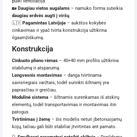
puiki ventiliacija.
🏡
Daugiau vietos augalams
– namuko forma suteikia
daugiau erdvės augti į viršų
.
🇱🇻
Pagamintas Latvijoje
– aukštos kokybės
cinkavimas ir ypač tvirta konstrukcija užtikrina
ilgaamžiškumą.
Konstrukcija
Cinkuoto plieno rėmas
– 40×40 mm profilis užtikrina
stabilumą ir atsparumą.
Lengvesnis montavimas
– danga tvirtinama
savisriegiais varžtais, todėl surinkti šiltnamį yra
paprasčiau ir greičiau.
Modulinė sistema
– šiltnamis surenkamas iš atskirų
elementų, todėl transportavimas ir montavimas itin
patogus.
Tvirtinimas į žemę
– šis modelis neturi įbetonuojamų
kojų, tačiau gali būti stabiliai įtvirtintas ant pamato.