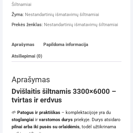
Šiltnamiai
Žyma:
Nestandartinių išmatavimų šiltnamiai
Prekės ženklas:
Nestandartinių išmatavimų šiltnamiai
Aprašymas
Papildoma informacija
Atsiliepimai (0)
Aprašymas
Dvišlaitis šiltnamis 3300×6000
–
tvirtas ir erdvus
🌱
Patogus ir praktiškas
– komplektacijoje yra du
stoglangiai
ir
varstomos durys
priekyje. Durys atsidaro
pilnai arba iki pusės su orlaidėmis
, todėl užtikrinama