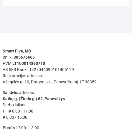
Smart Five, MB
Įm. k.
305676665
PVM
LT100014390710
AB SEB Bank LT427044090101405129
Registracijos adresas:
Ažagėlės g. 10, Dragonių k., Panevežio raj. LT-38359
Sandėlio adresas:
Katkų g. (Žiedo g.) 62, Panevėžys
Darbo laikas:
I - IV
8:00 - 17:00
V
8:00 - 16:00
Pietūs
12:00 - 13:00