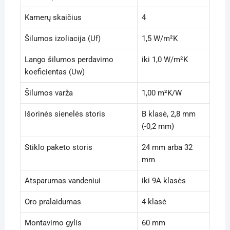
Kamerų skaičius
4
Šilumos izoliacija (Uf)
1,5 W/m²K
Lango šilumos perdavimo
iki 1,0 W/m²K
koeficientas (Uw)
Šilumos varža
1,00 m²K/W
Išorinės sienelės storis
B klasė, 2,8 mm
(-0,2 mm)
Stiklo paketo storis
24 mm arba 32
mm
Atsparumas vandeniui
iki 9A klasės
Oro pralaidumas
4 klasė
Montavimo gylis
60 mm