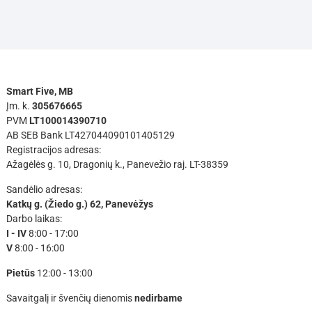
Smart Five, MB
Įm. k.
305676665
PVM
LT100014390710
AB SEB Bank LT427044090101405129
Registracijos adresas:
Ažagėlės g. 10, Dragonių k., Panevežio raj. LT-38359
Sandėlio adresas:
Katkų g. (Žiedo g.) 62, Panevėžys
Darbo laikas:
I - IV
8:00 - 17:00
V
8:00 - 16:00
Pietūs
12:00 - 13:00
Savaitgalį ir švenčių dienomis
nedirbame