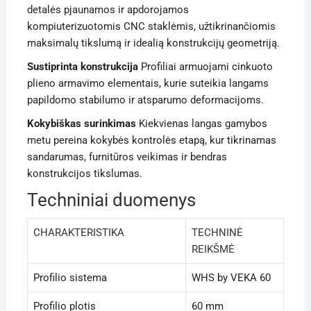
detalės pjaunamos ir apdorojamos
kompiuterizuotomis CNC staklėmis, užtikrinančiomis
maksimalų tikslumą ir idealią konstrukcijų geometriją.
Sustiprinta konstrukcija
Profiliai armuojami cinkuoto
plieno armavimo elementais, kurie suteikia langams
papildomo stabilumo ir atsparumo deformacijoms.
Kokybiškas surinkimas
Kiekvienas langas gamybos
metu pereina kokybės kontrolės etapą, kur tikrinamas
sandarumas, furnitūros veikimas ir bendras
konstrukcijos tikslumas.
Techniniai duomenys
CHARAKTERISTIKA
TECHNINĖ
REIKŠMĖ
Profilio sistema
WHS by VEKA 60
Profilio plotis
60 mm