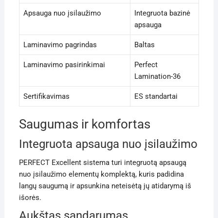
Apsauga nuo įsilaužimo
Integruota bazinė
apsauga
Laminavimo pagrindas
Baltas
Laminavimo pasirinkimai
Perfect
Lamination-36
Sertifikavimas
ES standartai
Saugumas ir komfortas
Integruota apsauga nuo įsilaužimo
PERFECT Excellent sistema turi integruotą apsaugą
nuo įsilaužimo elementų komplektą, kuris padidina
langų saugumą ir apsunkina neteisėtą jų atidarymą iš
išorės.
Aukštas sandarumas