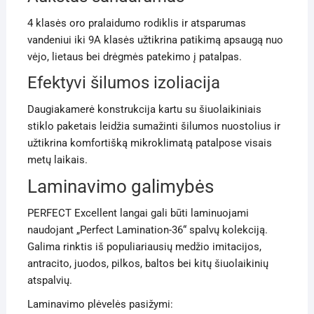
4 klasės oro pralaidumo rodiklis ir atsparumas
vandeniui iki 9A klasės užtikrina patikimą apsaugą nuo
vėjo, lietaus bei drėgmės patekimo į patalpas.
Efektyvi šilumos izoliacija
Daugiakamerė konstrukcija kartu su šiuolaikiniais
stiklo paketais leidžia sumažinti šilumos nuostolius ir
užtikrina komfortišką mikroklimatą patalpose visais
metų laikais.
Laminavimo galimybės
PERFECT Excellent langai gali būti laminuojami
naudojant „Perfect Lamination-36“ spalvų kolekciją.
Galima rinktis iš populiariausių medžio imitacijos,
antracito, juodos, pilkos, baltos bei kitų šiuolaikinių
atspalvių.
Laminavimo plėvelės pasižymi: