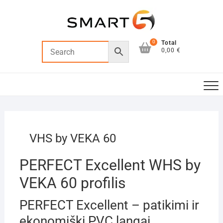
Skip
to
content
0
Total
0,00 €
VHS by VEKA 60
PERFECT Excellent WHS by
VEKA 60 profilis
PERFECT Excellent – patikimi ir
ekonomiški PVC langai