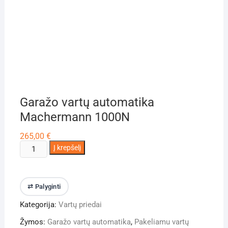
Garažo vartų automatika
Machermann 1000N
265,00
€
produkto
Į krepšelį
kiekis:
Garažo
vartų
⇄ Palyginti
automatika
Kategorija:
Vartų priedai
Machermann
1000N
Žymos:
Garažo vartų automatika
,
Pakeliamu vartų