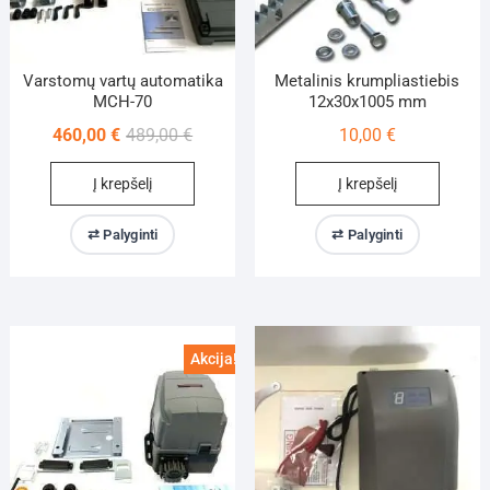
Varstomų vartų automatika
Metalinis krumpliastiebis
MCH-70
12x30x1005 mm
Original
Current
460,00
€
489,00
€
10,00
€
price
price
Į krepšelį
Į krepšelį
was:
is:
489,00 €.
460,00 €.
⇄ Palyginti
⇄ Palyginti
Akcija!