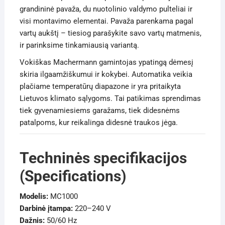
grandininė pavaža, du nuotolinio valdymo pulteliai ir
visi montavimo elementai. Pavaža parenkama pagal
vartų aukštį – tiesiog parašykite savo vartų matmenis,
ir parinksime tinkamiausią variantą.
Vokiškas Machermann gamintojas ypatingą dėmesį
skiria ilgaamžiškumui ir kokybei. Automatika veikia
plačiame temperatūrų diapazone ir yra pritaikyta
Lietuvos klimato sąlygoms. Tai patikimas sprendimas
tiek gyvenamiesiems garažams, tiek didesnėms
patalpoms, kur reikalinga didesnė traukos jėga.
Techninės specifikacijos
(Specifications)
Modelis:
MC1000
Darbinė įtampa:
220–240 V
Dažnis:
50/60 Hz