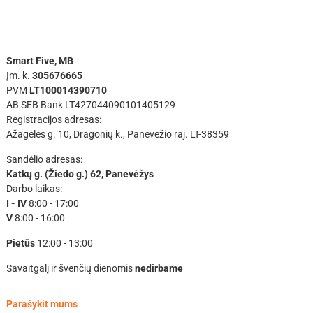
Smart Five, MB
Įm. k.
305676665
PVM
LT100014390710
AB SEB Bank LT427044090101405129
Registracijos adresas:
Ažagėlės g. 10, Dragonių k., Panevežio raj. LT-38359
Sandėlio adresas:
Katkų g. (Žiedo g.) 62, Panevėžys
Darbo laikas:
I - IV
8:00 - 17:00
V
8:00 - 16:00
Pietūs
12:00 - 13:00
Savaitgalį ir švenčių dienomis
nedirbame
Parašykit mums