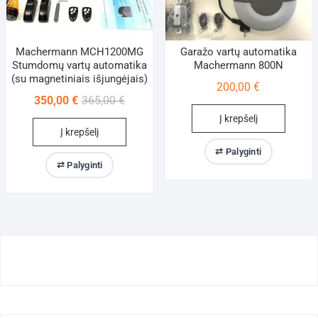
Machermann MCH1200MG
Garažo vartų automatika
Stumdomų vartų automatika
Machermann 800N
(su magnetiniais išjungėjais)
200,00
€
Original
Current
350,00
€
365,00
€
price
price
Į krepšelį
Į krepšelį
was:
is:
365,00 €.
350,00 €.
⇄ Palyginti
⇄ Palyginti