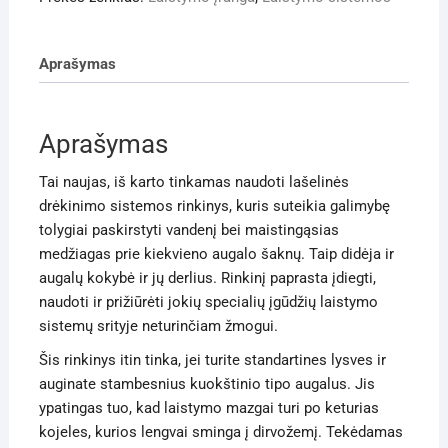
Aprašymas
Aprašymas
Tai naujas, iš karto tinkamas naudoti lašelinės
drėkinimo sistemos rinkinys, kuris suteikia galimybę
tolygiai paskirstyti vandenį bei maistingąsias
medžiagas prie kiekvieno augalo šaknų. Taip didėja ir
augalų kokybė ir jų derlius. Rinkinį paprasta įdiegti,
naudoti ir prižiūrėti jokių specialių įgūdžių laistymo
sistemų srityje neturinčiam žmogui.
Šis rinkinys itin tinka, jei turite standartines lysves ir
auginate stambesnius kuokštinio tipo augalus. Jis
ypatingas tuo, kad laistymo mazgai turi po keturias
kojeles, kurios lengvai sminga į dirvožemį. Tekėdamas