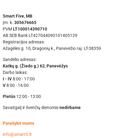
Smart Five, MB
Įm. k.
305676665
PVM
LT100014390710
AB SEB Bank LT427044090101405129
Registracijos adresas:
Ažagėlės g. 10, Dragonių k., Panevežio raj. LT-38359
Sandėlio adresas:
Katkų g. (Žiedo g.) 62, Panevėžys
Darbo laikas:
I - IV
8:00 - 17:00
V
8:00 - 16:00
Pietūs
12:00 - 13:00
Savaitgalį ir švenčių dienomis
nedirbame
Parašykit mums
info@smart5.lt