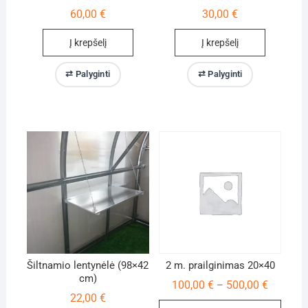
60,00
€
30,00
€
Į krepšelį
Į krepšelį
⇄ Palyginti
⇄ Palyginti
Šiltnamio lentynėlė (98×42
2 m. prailginimas 20×40
cm)
Price
100,00
€
500,00
€
–
range:
22,00
€
100,00 €