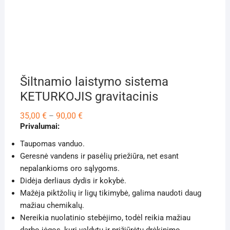
Šiltnamio laistymo sistema
KETURKOJIS gravitacinis
Price
35,00
€
90,00
€
–
range:
Privalumai:
35,00 €
through
Taupomas vanduo.
90,00 €
Geresnė vandens ir pasėlių priežiūra, net esant
nepalankioms oro sąlygoms.
Didėja derliaus dydis ir kokybė.
Mažėja piktžolių ir ligų tikimybė, galima naudoti daug
mažiau chemikalų.
Nereikia nuolatinio stebėjimo, todėl reikia mažiau