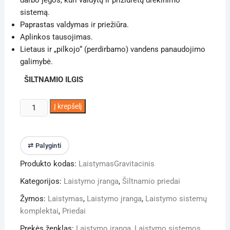
darbo jėgos, kuri valdytų ir prižiūrėtų drėkinimo
sistemą.
Paprastas valdymas ir priežiūra.
Aplinkos tausojimas.
Lietaus ir „pilkojo“ (perdirbamo) vandens panaudojimo
galimybė.
ŠILTNAMIO ILGIS
produkto
Į krepšelį
kiekis:
Šiltnamio
laistymo
⇄ Palyginti
sistema
Produkto kodas:
LaistymasGravitacinis
KETURKOJIS
gravitacinis
Kategorijos:
Laistymo įranga
,
Šiltnamio priedai
Žymos:
Laistymas
,
Laistymo įranga
,
Laistymo sistemų
komplektai
,
Priedai
Prekės ženklas:
Laistymo įranga
,
Laistymo sistemos