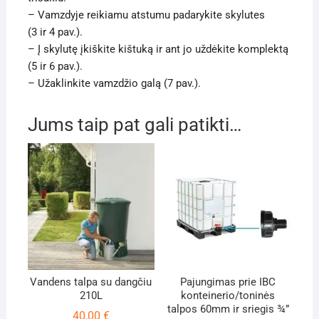
– Vamzdyje reikiamu atstumu padarykite skylutes
(
3
ir
4
pav.).
– Į skylutę įkiškite kištuką ir ant jo uždėkite komplektą
(
5
ir
6
pav.).
– Užaklinkite vamzdžio galą (
7
pav.)
.
Jums taip pat gali patikti…
Vandens talpa su dangčiu
Pajungimas prie IBC
210L
konteinerio/toninės
talpos 60mm ir sriegis ¾”
40,00
€