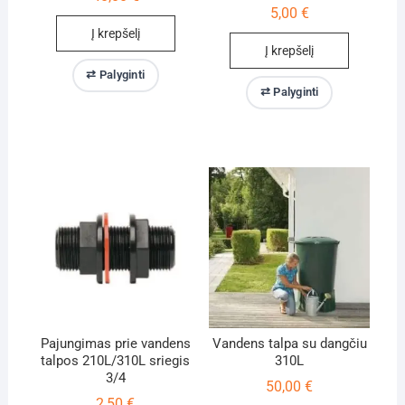
5,00
€
Į krepšelį
Į krepšelį
⇄ Palyginti
⇄ Palyginti
Pajungimas prie vandens
Vandens talpa su dangčiu
talpos 210L/310L sriegis
310L
3/4
50,00
€
2,50
€