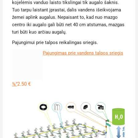
kojelėmis vanduo laisto tikslingai tik augalo šaknis.
Tuo tarpu laistant įprastai, dalis vandens išeikvojama
žemei aplink augalus. Nepaisant to, kad nuo mazgo
centro iki augalo gali būti net 40 cm atstumas, mazgas
turi būti kuo arčiau augalų.
Pajungimui prie talpos reikalingas sriegis.
Pajungimas prie vandens talpos sriegis
2.50
€
¾”