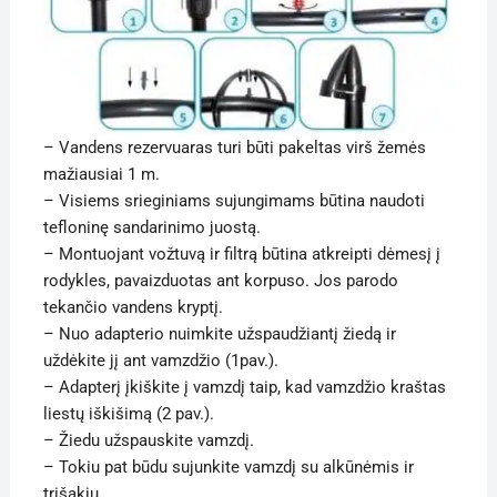
– Vandens rezervuaras turi būti pakeltas virš žemės
mažiausiai
1
m.
– Visiems srieginiams sujungimams būtina naudoti
tefloninę sandarinimo juostą.
– Montuojant vožtuvą ir filtrą būtina atkreipti dėmesį į
rodykles, pavaizduotas ant korpuso. Jos parodo
tekančio vandens kryptį.
– Nuo adapterio nuimkite užspaudžiantį žiedą ir
uždėkite jį ant vamzdžio (
1
pav.).
– Adapterį įkiškite į vamzdį taip, kad vamzdžio kraštas
liestų iškišimą (
2
pav.).
– Žiedu užspauskite vamzdį.
– Tokiu pat būdu sujunkite vamzdį su alkūnėmis ir
trišakiu.