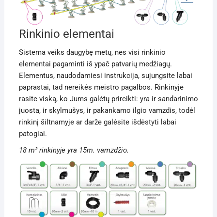
Rinkinio elementai
Sistema veiks daugybę metų, nes visi rinkinio
elementai pagaminti iš ypač patvarių medžiagų.
Elementus, naudodamiesi instrukcija, sujungsite labai
paprastai, tad nereikės meistro pagalbos. Rinkinyje
rasite viską, ko Jums galėtų prireikti: yra ir sandarinimo
juosta, ir skylmušys, ir pakankamo ilgio vamzdis, todėl
rinkinį šiltnamyje ar darže galėsite išdėstyti labai
patogiai.
18 m² rinkinyje yra 15m. vamzdžio.