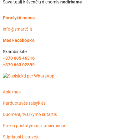
Savaitgalį ir švenčių dienomis
nedirbame
Parašykit mums
info@smart5.lt
Mes Facebook'e
Skambinkite:
+370 605 46316
+370 663 02899
Apie mus
Parduotuvės taisyklės
Duomenų tvarkymo sutartis
Prekių pristatymas ir atsiėmimas
Stipriausi Lietuvoje