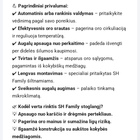
💪
Pagrindiniai privalumai:
✔️
Automatinis arba rankinis valdymas
– pritaikykite
vėdinimą pagal savo poreikius.
✔️
Efektyvesnis oro srautas
– pagerina oro cirkuliaciją
ir reguliuoja temperatūrą.
✔️
Augalų apsauga nuo perkaitimo
– padeda išvengti
per didelės šilumos kaupimosi.
✔️
Tvirtas ir ilgaamžis
– atsparus oro sąlygoms,
pagamintas iš kokybiškų medžiagų.
✔️
Lengvas montavimas
– specialiai pritaikytas SH
Family šiltnamiams.
✔️
Sveikesnis augalų augimas
– palaiko tinkamą
mikroklimatą.
🌿
Kodėl verta rinktis SH Family stoglangį?
💡
Apsaugo nuo karščio ir drėgmės pertekliaus.
💡
Pagerina oro mainus ir sumažina ligų riziką.
💡
Ilgaamžė konstrukcija su aukštos kokybės
medžiagomis.