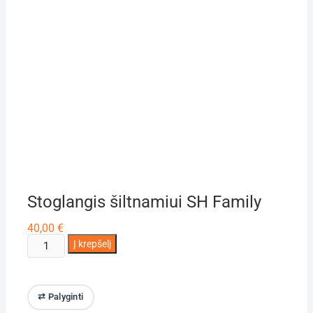
Stoglangis šiltnamiui SH Family
40,00
€
produkto
Į krepšelį
kiekis:
Stoglangis
šiltnamiui
⇄ Palyginti
SH