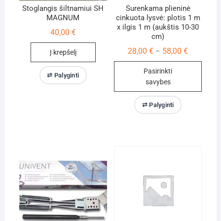
Stoglangis šiltnamiui SH
Surenkama plieninė
MAGNUM
cinkuota lysvė: plotis 1 m
x ilgis 1 m (aukštis 10-30
40,00
€
cm)
Price
28,00
€
58,00
€
–
Į krepšelį
range:
28,00 €
Pasirinkti
through
⇄ Palyginti
58,00 €
savybes
This
⇄ Palyginti
product
has
multiple
variants.
The
options
may
be
chosen
on