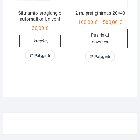
the
product
Šiltnamio stoglangio
2 m. prailginimas 20×40
automatika Univent
page
Price
100,00
€
500,00
€
–
range:
30,00
€
100,00 €
Pasirinkti
through
500,00 €
Į krepšelį
savybes
This
⇄ Palyginti
⇄ Palyginti
product
has
multiple
variants.
The
options
may
be
chosen
on
the