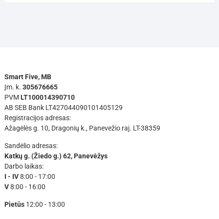
Smart Five, MB
Įm. k.
305676665
PVM
LT100014390710
AB SEB Bank LT427044090101405129
Registracijos adresas:
Ažagėlės g. 10, Dragonių k., Panevežio raj. LT-38359
Sandėlio adresas:
Katkų g. (Žiedo g.) 62, Panevėžys
Darbo laikas:
I - IV
8:00 - 17:00
V
8:00 - 16:00
Pietūs
12:00 - 13:00