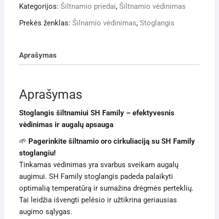
Kategorijos:
Šiltnamio priedai
,
Šiltnamio vėdinimas
Family
Prekės ženklas:
Šilnamio vėdinimas
,
Stoglangis
Aprašymas
Aprašymas
Stoglangis šiltnamiui SH Family – efektyvesnis
vėdinimas ir augalų apsauga
🌱
Pagerinkite šiltnamio oro cirkuliaciją su SH Family
stoglangiu!
Tinkamas vėdinimas yra svarbus sveikam augalų
augimui. SH Family stoglangis padeda palaikyti
optimalią temperatūrą ir sumažina drėgmės perteklių.
Tai leidžia išvengti pelėsio ir užtikrina geriausias
augimo sąlygas.