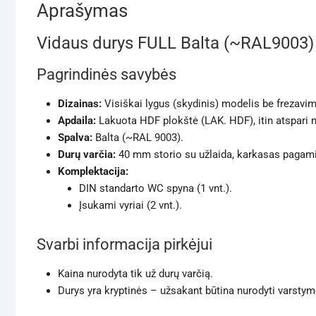
Aprašymas
Vidaus durys FULL Balta (~RAL9003)
Pagrindinės savybės
Dizainas:
Visiškai lygus (skydinis) modelis be frezavim
Apdaila:
Lakuota HDF plokštė (LAK. HDF), itin atspari
Spalva:
Balta (~RAL 9003).
Durų varčia:
40 mm storio su užlaida, karkasas pagami
Komplektacija:
DIN standarto WC spyna (1 vnt.).
Įsukami vyriai (2 vnt.).
Svarbi informacija pirkėjui
Kaina nurodyta tik už durų varčią.
Durys yra kryptinės – užsakant būtina nurodyti varstymo