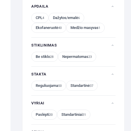
APDAILA
CPL
Dažytos/emalė
4
6
Ekofaneruotė
Medžio masyvas
40
1
STIKLINIMAS
Be stiklo
Nepermatomas
28
23
STAKTA
Reguliuojama
Standartinė
50
37
VYRIAI
Paslėpti
Standartiniai
20
31