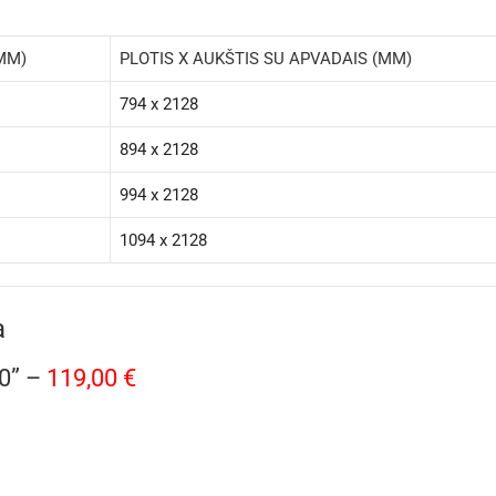
(MM)
PLOTIS X AUKŠTIS SU APVADAIS (MM)
794 x 2128
894 x 2128
994 x 2128
1094 x 2128
a
00” –
119,00 €