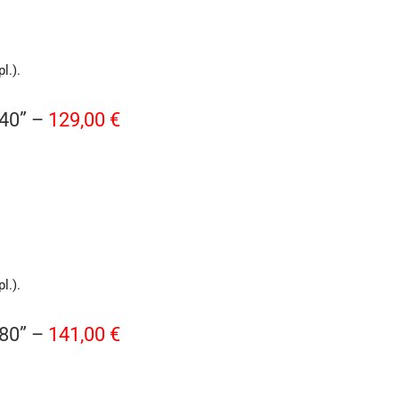
l.).
140” –
129,00 €
l.).
180” –
141,00 €