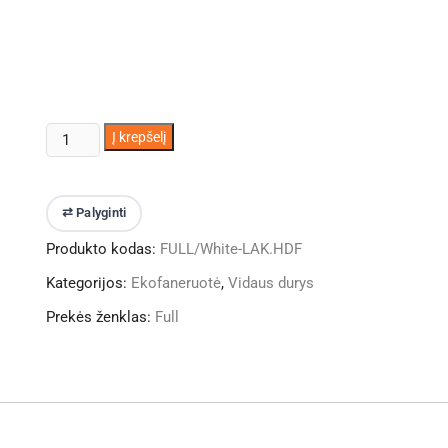
produkto
Į krepšelį
kiekis:
Vidaus
durys
⇄ Palyginti
FULL
Produkto kodas:
FULL/White-LAK.HDF
Balta
(~RAL9003)
Kategorijos:
Ekofaneruotė
,
Vidaus durys
LAK.HDF
Prekės ženklas:
Full