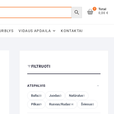
0
Total
0,00 €
URBLYS
VIDAUS APDAILA
KONTAKTAI
FILTRUOTI
ATSPALVIS
Balta
Juodas
Natūralus
20
3
1
Pilkas
Rusvas/Rudas
Šviesus
9
14
5