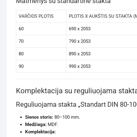
Matmenys su standartine stakta
VARČIOS PLOTIS
PLOTIS X AUKŠTIS SU STAKTA 
60
690 x 2053
70
790 x 2053
80
890 x 2053
90
990 x 2053
Komplektacija su reguliuojama stakt
Reguliuojama stakta „Standart DIN 80-1
Sienos storis:
80–100 mm.
Medžiaga:
MDF.
Komplektacija: