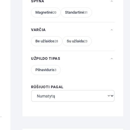
SPYNA
Magnetinė
Standartinė
20
31
VARČIA
Be užlaidos
Su užlaida
28
23
UŽPILDO TIPAS
Pilnaviduris
3
RŪŠIUOTI PAGAL