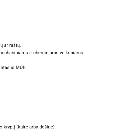
ų ar raštų.
 mechaniniams ir cheminiams veiksniams.
ntas iš MDF.
 kryptį (kairę arba dešinę).