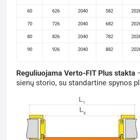
60
626
2040
582
202
70
726
2040
682
202
80
826
2040
782
202
90
926
2040
882
202
Reguliuojama Verto-FIT Plus stakta
sienų storio, su standartine spynos pl