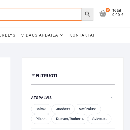
0
Total
0,00 €
URBLYS
VIDAUS APDAILA
KONTAKTAI
FILTRUOTI
ATSPALVIS
Balta
Juodas
Natūralus
20
3
1
Pilkas
Rusvas/Rudas
Šviesus
9
14
5