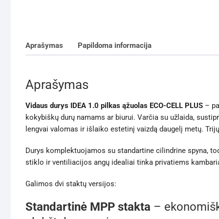
Aprašymas
Papildoma informacija
Aprašymas
Vidaus durys IDEA 1.0 pilkas ąžuolas ECO-CELL PLUS
– pa
kokybiškų durų namams ar biurui. Varčia su užlaida, susti
lengvai valomas ir išlaiko estetinį vaizdą daugelį metų. Tri
Durys komplektuojamos su standartine cilindrine spyna, tod
stiklo ir ventiliacijos angų idealiai tinka privatiems kamba
Galimos dvi staktų versijos:
Standartinė MPP stakta
– ekonomiška