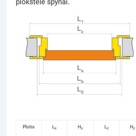
plokštele spynai.
Plotis
L
H
L
H
s
s
z
z