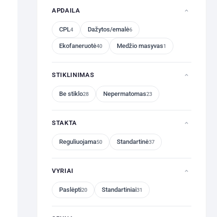
APDAILA
CPL
Dažytos/emalė
4
6
Ekofaneruotė
Medžio masyvas
40
1
STIKLINIMAS
Be stiklo
Nepermatomas
28
23
STAKTA
Reguliuojama
Standartinė
50
37
VYRIAI
Paslėpti
Standartiniai
20
31