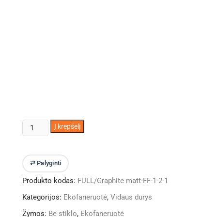
produkto
Į krepšelį
kiekis:
Vidaus
durys
⇄ Palyginti
IDEA
Produkto kodas:
FULL/Graphite matt-FF-1-2-1
1.0
pilkas
Kategorijos:
Ekofaneruotė
,
Vidaus durys
ąžuolas
Žymos:
Be stiklo
,
Ekofaneruotė