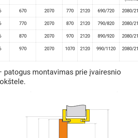
6
670
2070
770
2120
690/720
2080/2
6
770
2070
870
2120
790/820
2080/2
6
870
2070
970
2120
890/920
2080/2
6
970
2070
1070
2120
990/1120
2080/2
– patogus montavimas prie įvairesnio
okštele.