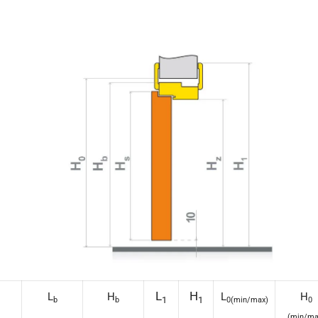
L
H
L
H
L
H
1
1
b
b
0(min/max)
0
(min/ma