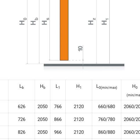
L
H
L
H
L
H
b
b
1
1
0(min/max)
0
(min/ma
626
2050
766
2120
660/680
2060/2
726
2050
866
2120
760/780
2060/2
826
2050
966
2120
860/880
2060/2