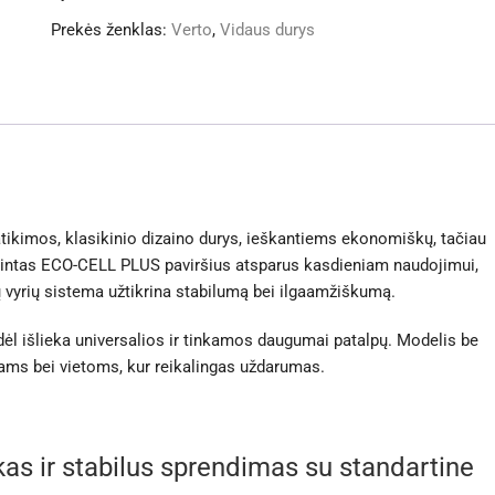
Prekės ženklas:
Verto
,
Vidaus durys
tikimos, klasikinio dizaino durys, ieškantiems ekonomiškų, tačiau
printas ECO-CELL PLUS paviršius atsparus kasdieniam naudojimui,
jų vyrių sistema užtikrina stabilumą bei ilgaamžiškumą.
ėl išlieka universalios ir tinkamos daugumai patalpų. Modelis be
riams bei vietoms, kur reikalingas uždarumas.
s ir stabilus sprendimas su standartine