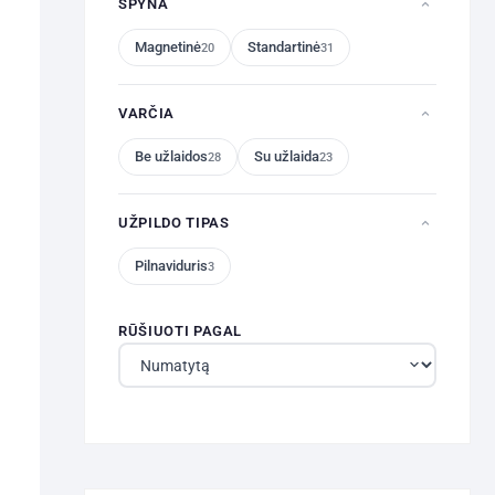
SPYNA
Magnetinė
Standartinė
20
31
VARČIA
Be užlaidos
Su užlaida
28
23
UŽPILDO TIPAS
Pilnaviduris
3
RŪŠIUOTI PAGAL