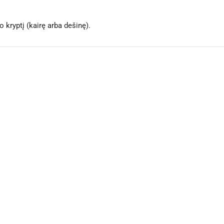
 kryptį (kairę arba dešinę).