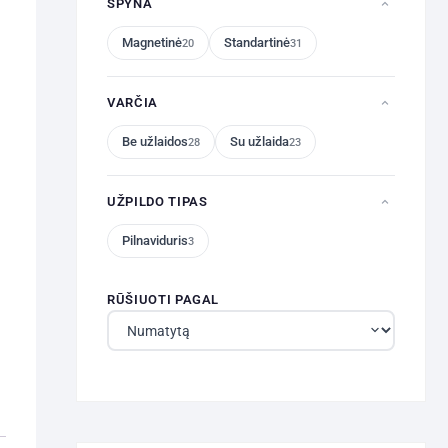
SPYNA
Magnetinė
Standartinė
20
31
VARČIA
Be užlaidos
Su užlaida
28
23
UŽPILDO TIPAS
Pilnaviduris
3
RŪŠIUOTI PAGAL