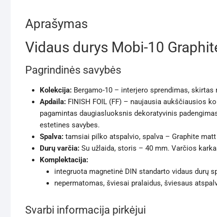
Aprašymas
Vidaus durys Mobi-10 Graphi
Pagrindinės savybės
Kolekcija:
Bergamo-10 – interjero sprendimas, skirtas 
Apdaila:
FINISH FOIL (FF) – naujausia aukščiausios kok
pagamintas daugiasluoksnis dekoratyvinis padengimas s
estetines savybes.
Spalva:
tamsiai pilko atspalvio, spalva – Graphite mat
Durų varčia:
Su užlaida, storis – 40 mm. Varčios kark
Komplektacija:
integruota magnetinė DIN standarto vidaus durų sp
nepermatomas, šviesai pralaidus, šviesaus atspalvio
Svarbi informacija pirkėjui