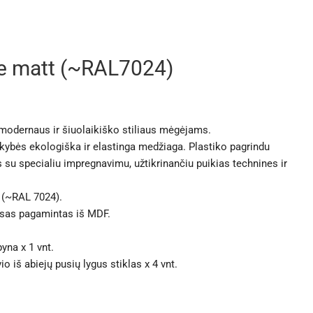
te matt (~RAL7024)
modernaus ir šiuolaikiško stiliaus mėgėjams.
ybės ekologiška ir elastinga medžiaga. Plastiko pagrindu
u specialiu impregnavimu, užtikrinančiu puikias technines ir
t (~RAL 7024).
asas pagamintas iš MDF.
yna x 1 vnt.
 iš abiejų pusių lygus stiklas x 4 vnt.