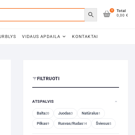
0
Total
0,00 €
URBLYS
VIDAUS APDAILA
KONTAKTAI
FILTRUOTI
ATSPALVIS
Balta
Juodas
Natūralus
20
3
1
Pilkas
Rusvas/Rudas
Šviesus
9
14
5