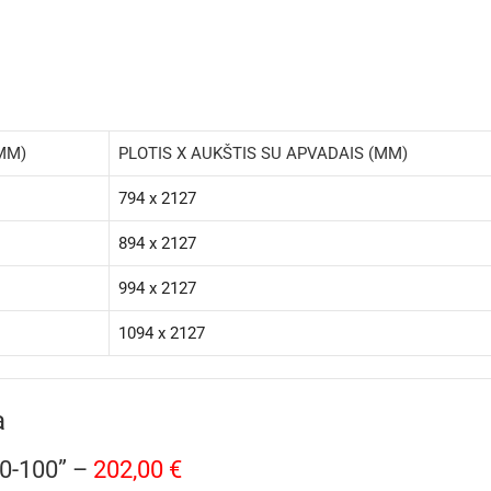
(MM)
PLOTIS X AUKŠTIS SU APVADAIS (MM)
794 x 2127
894 x 2127
994 x 2127
1094 x 2127
a
0-100” –
202,00 €