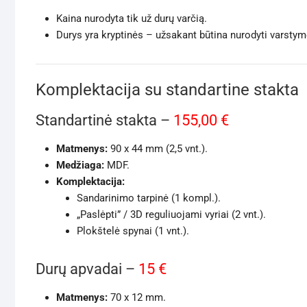
Kaina nurodyta tik už durų varčią.
Durys yra kryptinės – užsakant būtina nurodyti varstymo
Komplektacija su standartine stakta
Standartinė stakta –
155,00 €
Matmenys:
90 x 44 mm (2,5 vnt.).
Medžiaga:
MDF.
Komplektacija:
Sandarinimo tarpinė (1 kompl.).
„Paslėpti” / 3D reguliuojami vyriai (2 vnt.).
Plokštelė spynai (1 vnt.).
Durų apvadai –
15 €
Matmenys:
70 x 12 mm.