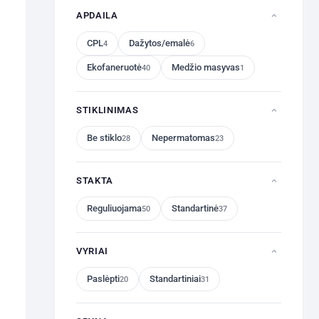
APDAILA
CPL
Dažytos/emalė
4
6
Ekofaneruotė
Medžio masyvas
40
1
STIKLINIMAS
Be stiklo
Nepermatomas
28
23
STAKTA
Reguliuojama
Standartinė
50
37
VYRIAI
Paslėpti
Standartiniai
20
31