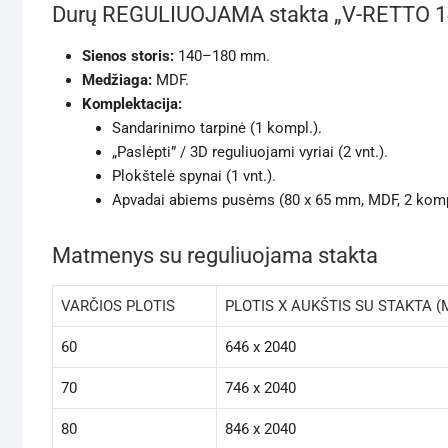
Durų REGULIUOJAMA stakta „V-RETTO 1
Sienos storis:
140–180 mm.
Medžiaga:
MDF.
Komplektacija:
Sandarinimo tarpinė (1 kompl.).
„Paslėpti” / 3D reguliuojami vyriai (2 vnt.).
Plokštelė spynai (1 vnt.).
Apvadai abiems pusėms (80 x 65 mm, MDF, 2 komp
Matmenys su reguliuojama stakta
VARČIOS PLOTIS
PLOTIS X AUKŠTIS SU STAKTA 
60
646 x 2040
70
746 x 2040
80
846 x 2040