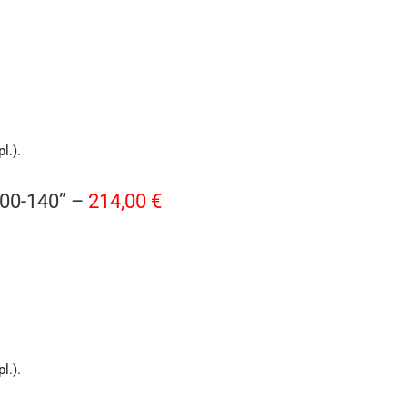
l.).
00-140” –
214,00 €
l.).