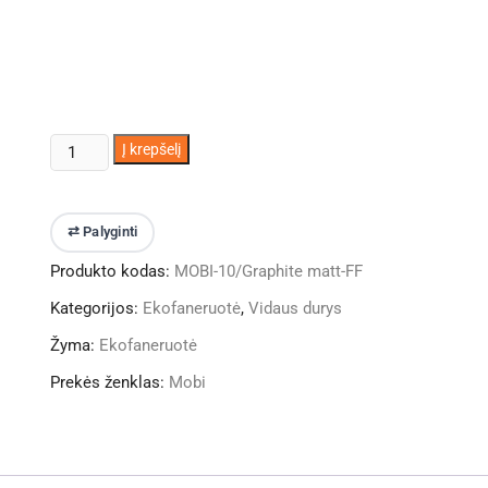
produkto
Į krepšelį
kiekis:
Vidaus
durys
⇄ Palyginti
Mobi-
Produkto kodas:
MOBI-10/Graphite matt-FF
10
Graphite
Kategorijos:
Ekofaneruotė
,
Vidaus durys
matt
Žyma:
Ekofaneruotė
(~RAL7024)
FF
Prekės ženklas:
Mobi