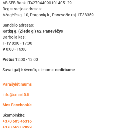
AB SEB Bank LT427044090101405129
Registracijos adresas:
Ažagėlės g. 10, Dragonių k., Panevežio raj. LT-38359
Sandėlio adresas:
Katkų g. (Žiedo g.) 62, Panevėžys
Darbo laikas:
I - IV
8:00 - 17:00
V
8:00 - 16:00
Pietūs
12:00 - 13:00
Savaitgalį ir švenčių dienomis
nedirbame
Parašykit mums
info@smart5.lt
Mes Facebook'e
Skambinkite:
+370 605 46316
+370 663 02899