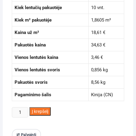
Kiek lentučių pakuotėje
10 vnt.
Kiek m² pakuotėje
1,8605 m²
Kaina už m²
18,61 €
Pakuotės kaina
34,63 €
Vienos lentutės kaina
3,46 €
Vienos lentutės svoris
0,856 kg
Pakuotės svoris
8,56 kg
Pagaminimo šalis
Kinija (CN)
produkto
Į krepšelį
kiekis:
Vinilinė
sienų
⇄ Palyginti