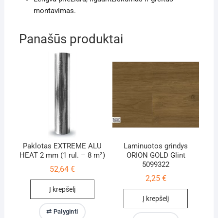
montavimas.
Panašūs produktai
Paklotas EXTREME ALU
Laminuotos grindys
HEAT 2 mm (1 rul. – 8 m²)
ORION GOLD Glint
5099322
52,64
€
2,25
€
Į krepšelį
Į krepšelį
⇄ Palyginti