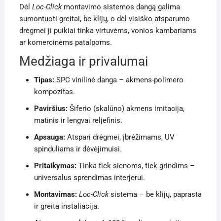
Dėl
Loc-Click
montavimo sistemos dangą galima
sumontuoti greitai, be klijų, o dėl visiško atsparumo
drėgmei ji puikiai tinka virtuvėms, vonios kambariams
ar komercinėms patalpoms.
Medžiaga ir privalumai
Tipas:
SPC vinilinė danga – akmens-polimero
kompozitas.
Paviršius:
Šiferio (skalūno) akmens imitacija,
matinis ir lengvai reljefinis.
Apsauga:
Atspari drėgmei, įbrėžimams, UV
spinduliams ir dėvėjimuisi.
Pritaikymas:
Tinka tiek sienoms, tiek grindims –
universalus sprendimas interjerui.
Montavimas:
Loc-Click
sistema – be klijų, paprasta
ir greita instaliacija.