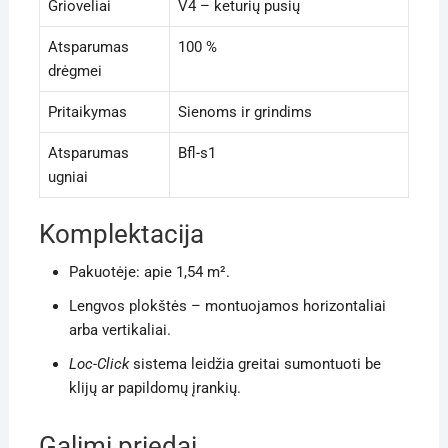
Grioveliai
V4 – keturių pusių
Atsparumas
100 %
drėgmei
Pritaikymas
Sienoms ir grindims
Atsparumas
Bfl-s1
ugniai
Komplektacija
Pakuotėje: apie 1,54 m².
Lengvos plokštės – montuojamos horizontaliai
arba vertikaliai.
Loc-Click
sistema leidžia greitai sumontuoti be
klijų ar papildomų įrankių.
Galimi priedai