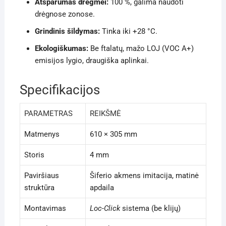
Atsparumas drėgmei:
100 %, galima naudoti
drėgnose zonose.
Grindinis šildymas:
Tinka iki +28 °C.
Ekologiškumas:
Be ftalatų, mažo LOJ (VOC A+)
emisijos lygio, draugiška aplinkai.
Specifikacijos
PARAMETRAS
REIKŠMĖ
Matmenys
610 × 305 mm
Storis
4 mm
Paviršiaus
Šiferio akmens imitacija, matinė
struktūra
apdaila
Montavimas
Loc-Click
sistema (be klijų)