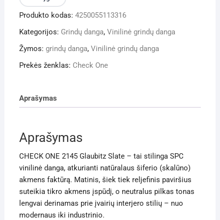
ir
Produkto kodas:
4250055113316
grindų
danga
Kategorijos:
Grindų danga
,
Vinilinė grindų danga
CHECK
Žymos:
grindų danga
,
Vinilinė grindų danga
ONE
2145
Prekės ženklas:
Check One
Glaubitz
Slate
Aprašymas
Aprašymas
CHECK ONE 2145 Glaubitz Slate – tai stilinga SPC
vinilinė danga, atkurianti natūralaus šiferio (skalūno)
akmens faktūrą. Matinis, šiek tiek reljefinis paviršius
suteikia tikro akmens įspūdį, o neutralus pilkas tonas
lengvai derinamas prie įvairių interjero stilių – nuo
modernaus iki industrinio.