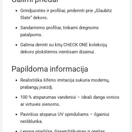
Grindjuostės ir profiliai, priderinti prie „Glaubitz
Slate“ dekoro.
Sandarinimo profiliai, tinkami drėgnoms
patalpoms.
Galima derinti su kitų CHECK ONE kolekcijų
dekoro plokštėmis vientisam dizainui.
Papildoma informacija
Realistiška šiferio imitacija sukuria modernų,
prabangų įvaizdį.
100 % atsparumas vandeniui – ideali danga vonios
ar virtuvės sienoms.
Paviršius atsparus UV spinduliams – ilgainiui
neišblunka.
Lengva priežiūra, ilgaamžiškumas ir greitas