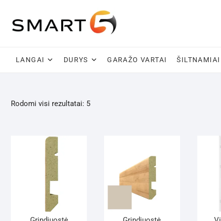
Skip
to
content
LANGAI
DURYS
GARAŽO VARTAI
ŠILTNAMIAI
Rodomi visi rezultatai: 5
Grindjuostė
Grindjuostė
V