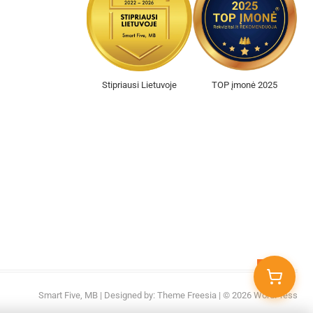
Stipriausi Lietuvoje
TOP įmonė 2025
Go
to
Smart Five, MB
| Designed by:
Theme Freesia
| © 2026
WordPress
top