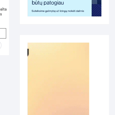
,
balta
os