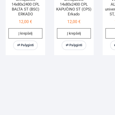
14x80x2400 CPL
14x80x2400 CPL
AL
BALTA ST (BSC)
KAPUČINO ST (CPS)
univer
ERKADO
Erkado
ST,
12,00
€
12,00
€
Į krepšelį
Į krepšelį
⇄ Palyginti
⇄ Palyginti