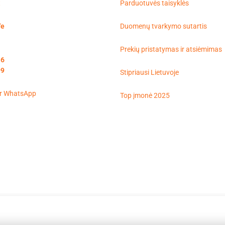
t
Parduotuvės taisyklės
'e
Duomenų tvarkymo sutartis
Prekių pristatymas ir atsiėmimas
16
99
Stipriausi Lietuvoje
Top įmonė 2025