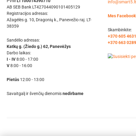
PVM
LT100014390710
info@smart5.l
AB SEB Bank LT427044090101405129
Registracijos adresas:
Mes Facebook
Ažagėlės g. 10, Dragonių k., Panevežio raj. LT-
38359
Skambinkite:
+370 605 463
Sandėlio adresas:
+370 663 028
Katkų g. (Žiedo g.) 62, Panevėžys
Darbo laikas:
I - IV
8:00 - 17:00
V
8:00 - 16:00
Pietūs
12:00 - 13:00
Savaitgalį ir švenčių dienomis
nedirbame