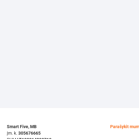
Smart Five, MB
Parašykit mu
Įm. k.
305676665