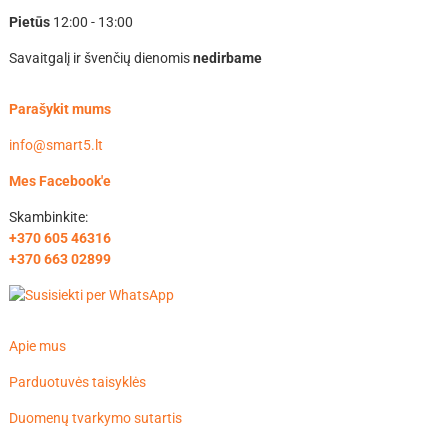
Pietūs
12:00 - 13:00
Savaitgalį ir švenčių dienomis
nedirbame
Parašykit mums
info@smart5.lt
Mes Facebook'e
Skambinkite:
+370 605 46316
+370 663 02899
Apie mus
Parduotuvės taisyklės
Duomenų tvarkymo sutartis