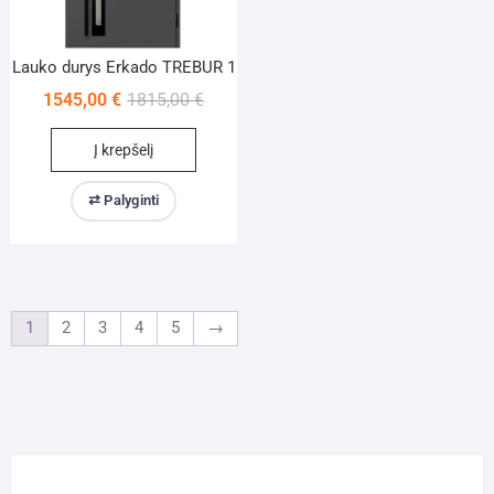
Lauko durys Erkado TREBUR 1
Original
Current
1545,00
€
1815,00
€
price
price
Į krepšelį
was:
is:
1815,00 €.
1545,00 €.
⇄ Palyginti
1
2
3
4
5
→