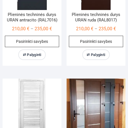
Plieninės techninės durys
Plieninės techninės durys
URAN antracito (RAL7016)
URAN ruda (RAL8017)
Price
Price
210,00
€
235,00
€
210,00
€
235,00
€
–
–
range:
range:
This
Th
Pasirinkti savybes
Pasirinkti savybes
210,00 €
210,00
product
pr
through
throu
has
ha
⇄ Palyginti
⇄ Palyginti
235,00 €
235,00
multiple
mu
variants.
va
The
Th
options
op
may
m
be
be
chosen
ch
on
on
the
th
product
pr
page
pa