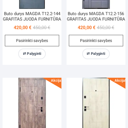
Buto durys MAGDA T12.2-144
Buto durys MAGDA T12.2-156
GRAFITAS JUODA FURNITŪRA
GRAFITAS JUODA FURNITŪRA
Original
Current
Origina
Current
420,00
€
450,00
€
420,00
€
450,00
€
price
price
price
price
This
Th
Pasirinkti savybes
Pasirinkti savybes
was:
is:
was:
is:
product
pr
450,00 €.
420,00 €.
450,00 
420,00 
has
ha
⇄ Palyginti
⇄ Palyginti
multiple
mu
variants.
va
The
Th
options
op
Akcija!
Akcija!
may
m
be
be
chosen
ch
on
on
the
th
product
pr
page
pa