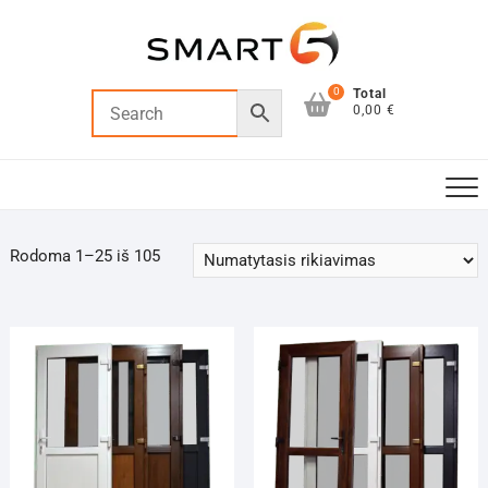
Skip
to
content
0
Total
0,00 €
Rodoma 1–25 iš 105