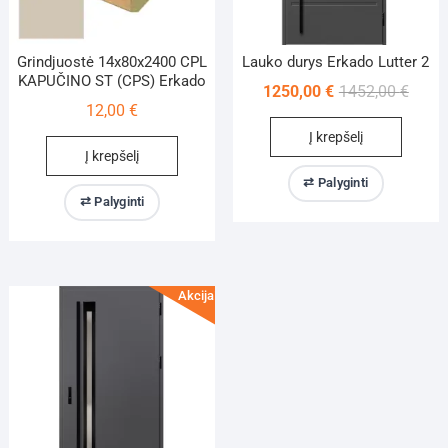
Grindjuostė 14x80x2400 CPL
Lauko durys Erkado Lutter 2
KAPUČINO ST (CPS) Erkado
Origin
Curre
1250,00
€
1452,00
€
12,00
€
price
price
Į krepšelį
was:
is:
Į krepšelį
1452,
1250,
⇄ Palyginti
⇄ Palyginti
Akcija!