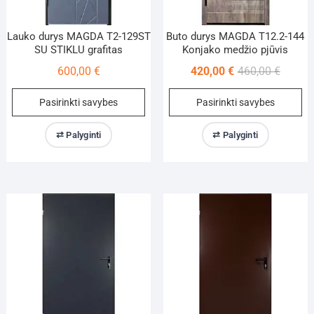
Lauko durys MAGDA T2-129ST
Buto durys MAGDA T12.2-144
SU STIKLU grafitas
Konjako medžio pjūvis
Origina
Current
600,00
€
420,00
€
460,00
€
price
price
This
Th
Pasirinkti savybes
Pasirinkti savybes
was:
is:
product
pr
460,00 
420,00 
has
ha
⇄ Palyginti
⇄ Palyginti
multiple
mu
variants.
va
The
Th
options
op
may
m
be
be
chosen
ch
on
on
the
th
product
pr
page
pa