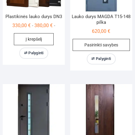
Plastikinės lauko durys DN3
Lauko durys MAGDA T15-148
pilka
330,00
€
380,00
€
-
-
620,00
€
Į krepšelį
Th
Pasirinkti savybes
pr
⇄ Palyginti
ha
⇄ Palyginti
mu
va
Th
op
m
be
ch
on
th
pr
pa