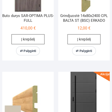
page
Buto durys SAR-OPTIMA PLUS-
Grindjuostė 14x80x2400 CPL
FULL
BALTA ST (BSC) ERKADO
410,00
€
12,00
€
Į krepšelį
Į krepšelį
⇄ Palyginti
⇄ Palyginti
Akcija!