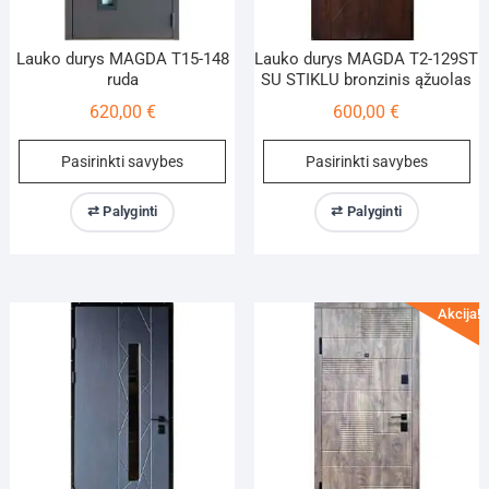
Lauko durys MAGDA T15-148
Lauko durys MAGDA T2-129ST
ruda
SU STIKLU bronzinis ąžuolas
620,00
€
600,00
€
This
Th
Pasirinkti savybes
Pasirinkti savybes
product
pr
has
ha
⇄ Palyginti
⇄ Palyginti
multiple
mu
variants.
va
The
Th
options
op
Akcija!
may
m
be
be
chosen
ch
on
on
the
th
product
pr
page
pa