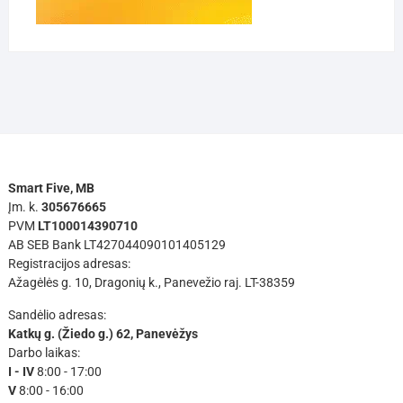
Smart Five, MB
Įm. k.
305676665
PVM
LT100014390710
AB SEB Bank LT427044090101405129
Registracijos adresas:
Ažagėlės g. 10, Dragonių k., Panevežio raj. LT-38359
Sandėlio adresas:
Katkų g. (Žiedo g.) 62, Panevėžys
Darbo laikas:
I - IV
8:00 - 17:00
V
8:00 - 16:00