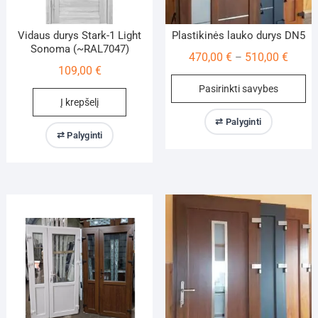
Vidaus durys Stark-1 Light
Plastikinės lauko durys DN5
Sonoma (~RAL7047)
Price
470,00
€
510,00
€
–
109,00
€
range:
Th
Pasirinkti savybes
470,00
pr
Į krepšelį
throu
ha
⇄ Palyginti
510,00
mu
⇄ Palyginti
va
Th
op
m
be
ch
on
th
pr
pa