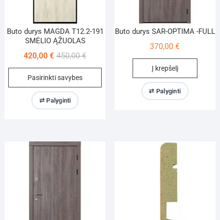
page
Buto durys MAGDA T12.2-191
Buto durys SAR-OPTIMA -FULL
SMĖLIO ĄŽUOLAS
370,00
€
Original
Current
420,00
€
450,00
€
price
price
Į krepšelį
This
Pasirinkti savybes
was:
is:
product
450,00 €.
420,00 €.
⇄ Palyginti
has
⇄ Palyginti
multiple
variants.
The
options
may
be
chosen
on
the
product