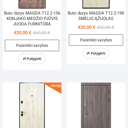
Buto durys MAGDA T12.2-156
Buto durys MAGDA T12.2-190
KONJAKO MEDŽIO PJŪVIS
SMĖLIO ĄŽUOLAS
JUODA FURNITŪRA
Origina
Current
420,00
€
450,00
€
Original
Current
420,00
€
460,00
€
price
price
Th
price
price
Pasirinkti savybes
was:
is:
This
pr
Pasirinkti savybes
was:
is:
450,00 
420,00 
product
ha
460,00 €.
420,00 €.
⇄ Palyginti
has
mu
⇄ Palyginti
multiple
va
variants.
Th
The
op
options
m
Akcija!
may
be
be
ch
chosen
on
on
th
the
pr
product
pa