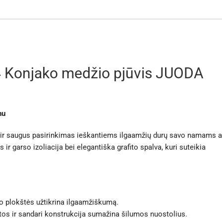
 Konjako medžio pjūvis JUODA
nu
s ir saugus pasirinkimas ieškantiems ilgaamžių durų savo namams a
 ir garso izoliacija bei elegantiška grafito spalva, kuri suteikia
o plokštės užtikrina ilgaamžiškumą.
os ir sandari konstrukcija sumažina šilumos nuostolius.