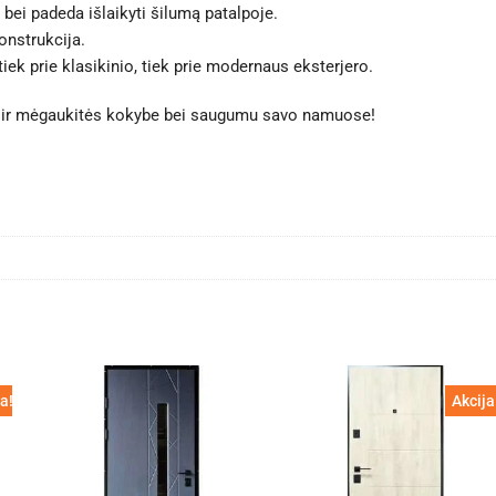
bei padeda išlaikyti šilumą patalpoje.
onstrukcija.
iek prie klasikinio, tiek prie modernaus eksterjero.
r ir mėgaukitės kokybe bei saugumu savo namuose!
a!
Akcija