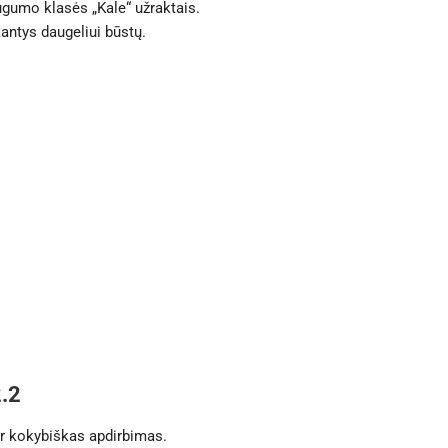
umo klasės „Kale“ užraktais.
ntys daugeliui būstų.
2.2
ir kokybiškas apdirbimas.