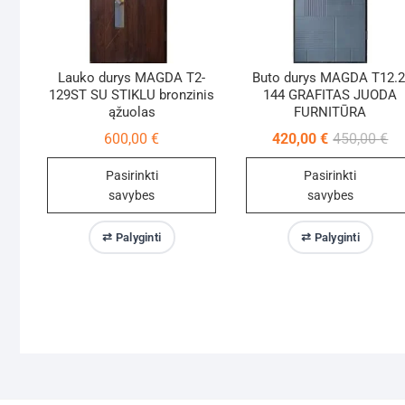
Lauko durys MAGDA T2-
Buto durys MAGDA T12.2
129ST SU STIKLU bronzinis
144 GRAFITAS JUODA
ąžuolas
FURNITŪRA
Ori
Cu
600,00
€
420,00
€
450,00
€
pr
pr
wa
is:
Pasirinkti
Pasirinkti
45
42
savybes
savybes
This
This
⇄ Palyginti
⇄ Palyginti
product
product
has
has
multiple
multiple
variants.
variants.
The
The
options
options
may
may
be
be