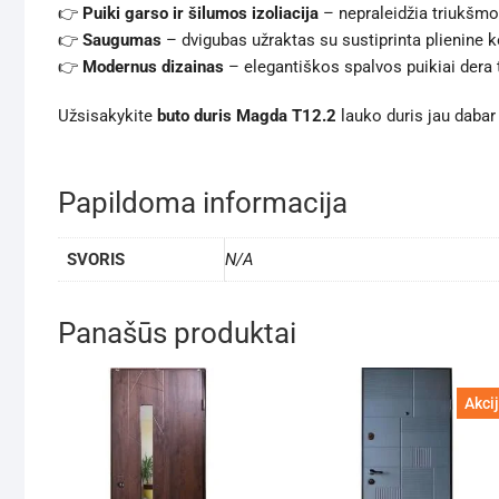
👉
Puiki garso ir šilumos izoliacija
– nepraleidžia triukšmo 
👉
Saugumas
– dvigubas užraktas su sustiprinta plienine k
👉
Modernus dizainas
– elegantiškos spalvos puikiai dera t
Užsisakykite
buto duris
Magda T12.2
lauko duris jau daba
Papildoma informacija
SVORIS
N/A
Panašūs produktai
Akcij