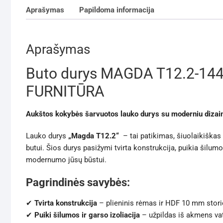
Aprašymas
Papildoma informacija
Aprašymas
Buto durys MAGDA T12.2-144
FURNITŪRA
Aukštos kokybės šarvuotos lauko durys su moderniu dizai
Lauko durys
„Magda T12.2“
– tai patikimas, šiuolaikiška
butui. Šios durys pasižymi tvirta konstrukcija, puikia šilumos
modernumo jūsų būstui.
Pagrindinės savybės:
✔
Tvirta konstrukcija
– plieninis rėmas ir HDF 10 mm stori
✔
Puiki šilumos ir garso izoliacija
– užpildas iš akmens vat