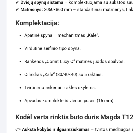
✔
Dviejų spynų sistema
– komplektuojama su aukštos saug
✔
Matmenys:
2050×860 mm – standartiniai matmenys, tinka
Komplektacija:
Apatinė spyna – mechanizmas „Kale“.
Viršutinė seifinio tipo spyna.
Rankenos „Comit Lucy Q“ matinės juodos spalvos.
Cilindras „Kale“ (80/40×40) su 5 raktais.
Tvirtinimo ankeriai ir aklės skylėms.
Apvadas komplekte iš vienos pusės (16 mm).
Kodėl verta rinktis buto duris Magda T1
👉
Aukšta kokybė ir ilgaamžiškumas
– tvirtos medžiagos 