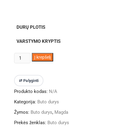
DURŲ PLOTIS
VARSTYMO KRYPTIS
produkto
Į krepšelį
kiekis:
Buto
durys
⇄ Palyginti
MAGDA
Produkto kodas:
N/A
T12.2-
144
Kategorija:
Buto durys
Konjako
Žymos:
Buto durys
,
Magda
medžio
pjūvis
Prekės ženklas:
Buto durys