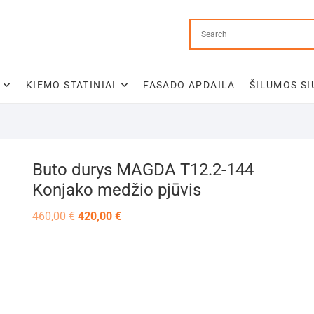
KIEMO STATINIAI
FASADO APDAILA
ŠILUMOS SI
Buto durys MAGDA T12.2-144
Konjako medžio pjūvis
Original
Current
460,00
€
420,00
€
price
price
was:
is:
460,00 €.
420,00 €.