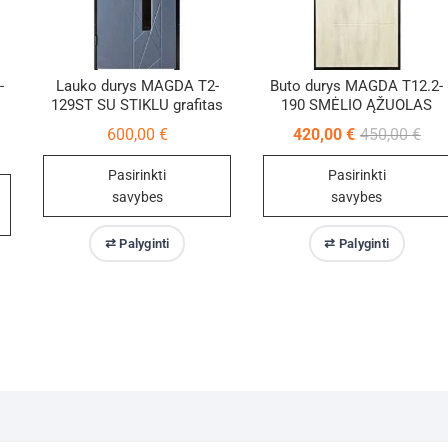
-
Lauko durys MAGDA T2-
Buto durys MAGDA T12.2-
129ST SU STIKLU grafitas
190 SMĖLIO ĄŽUOLAS
Orig
Curr
600,00
€
420,00
€
450,00
€
pric
pric
ginal
rrent
was
is:
ice
ice
Pasirinkti
Pasirinkti
450,
420,
s:
0,00 €.
0,00 €.
savybes
savybes
This
This
⇄ Palyginti
⇄ Palyginti
product
product
has
has
multiple
multiple
variants.
variants.
The
The
options
options
may
may
be
be
chosen
chosen