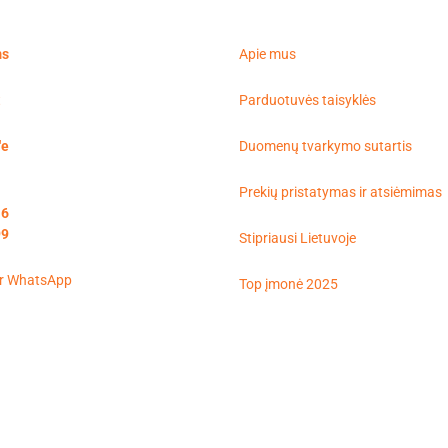
on
on
the
the
ms
Apie mus
product
product
page
page
t
Parduotuvės taisyklės
'e
Duomenų tvarkymo sutartis
Prekių pristatymas ir atsiėmimas
16
99
Stipriausi Lietuvoje
Top įmonė 2025