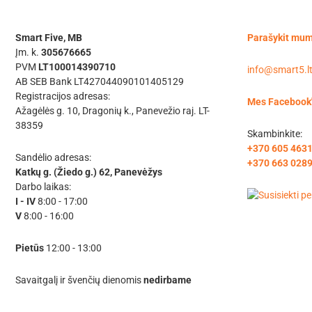
chosen
chosen
on
on
Smart Five, MB
Parašykit mu
the
the
Įm. k.
305676665
product
product
PVM
LT100014390710
info@smart5.l
page
page
AB SEB Bank LT427044090101405129
Registracijos adresas:
Mes Facebook
Ažagėlės g. 10, Dragonių k., Panevežio raj. LT-
38359
Skambinkite:
+370 605 463
Sandėlio adresas:
+370 663 028
Katkų g. (Žiedo g.) 62, Panevėžys
Darbo laikas:
I - IV
8:00 - 17:00
V
8:00 - 16:00
Pietūs
12:00 - 13:00
Savaitgalį ir švenčių dienomis
nedirbame