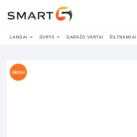
Skip
to
content
LANGAI
DURYS
GARAŽO VARTAI
ŠILTNAMIAI
Akcija!