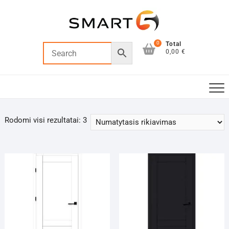
Skip
to
content
0
Total
0,00 €
Rodomi visi rezultatai: 3