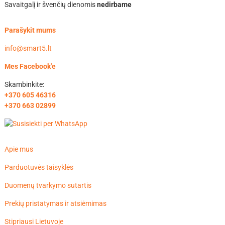
Savaitgalį ir švenčių dienomis
nedirbame
Parašykit mums
info@smart5.lt
Mes Facebook'e
Skambinkite:
+370 605 46316
+370 663 02899
Apie mus
Parduotuvės taisyklės
Duomenų tvarkymo sutartis
Prekių pristatymas ir atsiėmimas
Stipriausi Lietuvoje