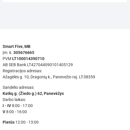
Smart Five, MB
Įm. k.
305676665
PVM
LT100014390710
AB SEB Bank LT427044090101405129
Registracijos adresas:
Ažagėlės g. 10, Dragonių k., Panevežio raj. LT-38359
Sandėlio adresas:
Katkų g. (Žiedo g.) 62, Panevėžys
Darbo laikas:
I - IV
8:00 - 17:00
V
8:00 - 16:00
Pietūs
12:00 - 13:00