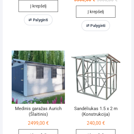
price
price
Į krepšelį
was:
is:
Į krepšelį
5600,00 
5300,00 
⇄ Palyginti
⇄ Palyginti
Medinis garažas Aurich
Sandėliukas 1.5 x 2 m
(Šlaitinis)
(Konstrukcija)
2499,00
€
240,00
€