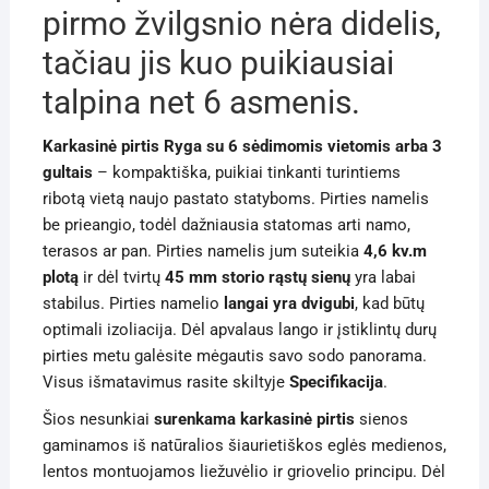
pirmo žvilgsnio nėra didelis,
tačiau jis kuo puikiausiai
talpina net 6 asmenis.
Karkasinė pirtis Ryga su 6 sėdimomis vietomis arba 3
gultais
– kompaktiška, puikiai tinkanti turintiems
ribotą vietą naujo pastato statyboms. Pirties namelis
be prieangio, todėl dažniausia statomas arti namo,
terasos ar pan. Pirties namelis jum suteikia
4,6 kv.m
plotą
ir dėl tvirtų
45 mm storio rąstų sienų
yra labai
stabilus. Pirties namelio
langai yra dvigubi
, kad būtų
optimali izoliacija. Dėl apvalaus lango ir įstiklintų durų
pirties metu galėsite mėgautis savo sodo panorama.
Visus išmatavimus rasite skiltyje
Specifikacija
.
Šios nesunkiai
surenkama karkasinė pirtis
sienos
gaminamos iš natūralios šiaurietiškos eglės medienos,
lentos montuojamos liežuvėlio ir griovelio principu. Dėl