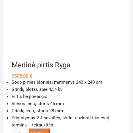
Medinė pirtis Ryga
2595,00
€
Sodo pirties išoriniai matmenys 240 x 240 cm
Grindų plotas apie 4,54 kv
Pirtis be prieangio
Sienos lentų storis 45 mm
Grindų lentų storis 28 mm
Pristatymas 2-4 savaitės, norint sužinoti tikslesnį
terminą – teiraukitės
produkto
Į krepšelį