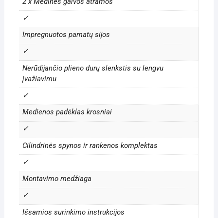
2 x Medinės galvos atramos
✓
Impregnuotos pamatų sijos
✓
Nerūdijančio plieno durų slenkstis su lengvu
įvažiavimu
✓
Medienos padėklas krosniai
✓
Cilindrinės spynos ir rankenos komplektas
✓
Montavimo medžiaga
✓
Išsamios surinkimo instrukcijos