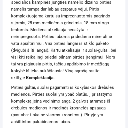
specialios kampinės jungties namelio dizaino pirties
namelis tampa dar labiau atsparus vėjui. Pirtis
komplektuojama kartu su impregnuotomis pagrindo
sijomis, 28 mm medinėmis grindimis, 18 mm stogo
lentomis. Mediena atkeliauja nedažyta ir
neimpregnuota. Pirties luboms pridedama mineralinė
vata apšiltinimui. Visi pirties langai iš stiklo paketo
(dvigubi šilti langai). Kartu atkeliauja ir suolai-gultai, bei
visi kiti reikalingi priedai pilnam pirties įrengimui. Nors
tai yra pigiausia pirtis, tačiau apdirbimo ir medžiagų
kokybė išlieka aukščiausia! Visą sąrašą rasite
skiltyje
Komplektacija.
Pirties gultai, suolai pagaminti iš kokybiškos drebulės
medienos. Pirties suolai yra ypač platūs. Į pristatymo
komplektą įeina vėdinimo anga, 2 galvos atramos iš
drebulės medienos ir medinės krosnelės apsauga
(pastaba: tinka ne visoms krosnims!). Pirtyje yra
apšiltintos pakabinamos lubos.