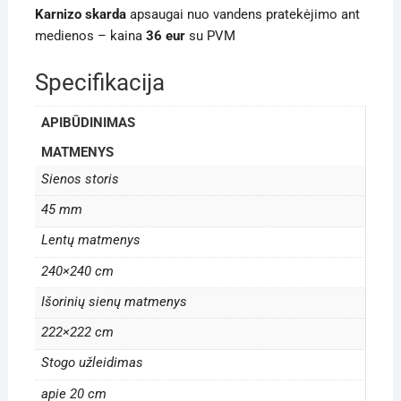
Karnizo skarda
apsaugai nuo vandens pratekėjimo ant
medienos – kaina
36 eur
su PVM
Specifikacija
APIBŪDINIMAS
MATMENYS
Sienos storis
45 mm
Lentų matmenys
240×240 cm
Išorinių sienų matmenys
222×222 cm
Stogo užleidimas
apie 20 cm