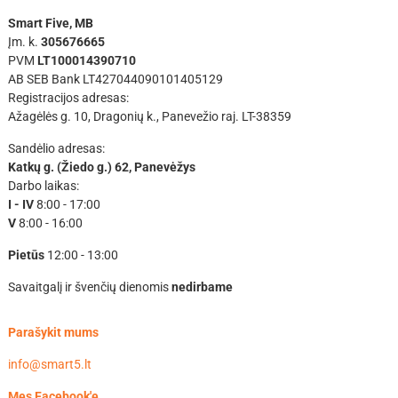
Smart Five, MB
Įm. k.
305676665
PVM
LT100014390710
AB SEB Bank LT427044090101405129
Registracijos adresas:
Ažagėlės g. 10, Dragonių k., Panevežio raj. LT-38359
Sandėlio adresas:
Katkų g. (Žiedo g.) 62, Panevėžys
Darbo laikas:
I - IV
8:00 - 17:00
V
8:00 - 16:00
Pietūs
12:00 - 13:00
Savaitgalį ir švenčių dienomis
nedirbame
Parašykit mums
info@smart5.lt
Mes Facebook'e