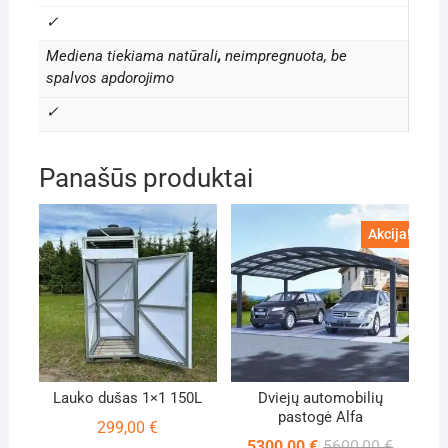
✓
Mediena tiekiama natūrali
,
neimpregnuota, be
spalvos apdorojimo
✓
Panašūs produktai
Akcija!
Lauko dušas 1×1 150L
Dviejų automobilių
pastogė Alfa
299,00
€
Original
Current
5300,00
€
5600,00
€