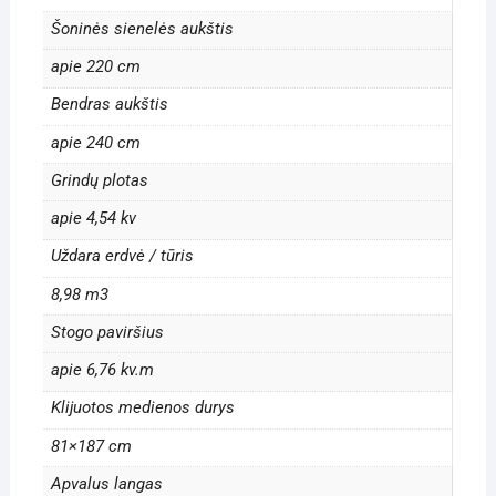
Šoninės sienelės aukštis
apie 220 cm
Bendras aukštis
apie 240 cm
Grindų plotas
apie 4,54 kv
Uždara erdvė / tūris
8,98 m3
Stogo paviršius
apie 6,76 kv.m
Klijuotos medienos durys
81×187 cm
Apvalus langas