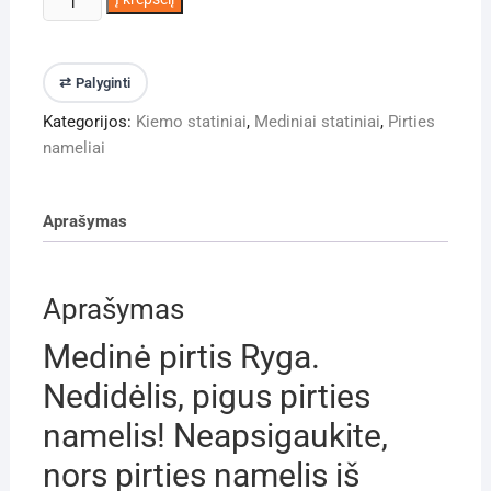
kiekis:
Medinė
pirtis
⇄ Palyginti
Ryga
Kategorijos:
Kiemo statiniai
,
Mediniai statiniai
,
Pirties
nameliai
Aprašymas
Aprašymas
Medinė pirtis Ryga.
Nedidėlis, pigus pirties
namelis! Neapsigaukite,
nors pirties namelis iš