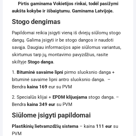
Pirtis gaminama Vokietijos rinkai, todėl pasižymi
aukšta kokybe ir išbaigtumu. Gaminama Latvijoje.
Stogo dengimas
Papildomai reikia įsigyti vieną iš dviejų siūlomų stogo
dangų. Galima įsigyti ir be stogo dangos ir naudoti
savąja. Daugiau informacijos apie siūlomus variantus,
skirtumus tarp jų, montavimo pavyzdžius, rasite
skiltyje
Stogo danga
.
1.
Bituminė savaime lipni
pirmo sluoksnio danga +
bituminė savaime lipni antro sluoksnio danga. –
Bendra
kaina 169
eur su PVM
2. Specialūs klijai +
EPDM klijuojama
stogo danga. –
Bendra
kaina 349 eur
su PVM
Siūlome įsigyti papildomai
Plastikinių lietvamzdžių sistema
– kaina
111 eur
su
PVM