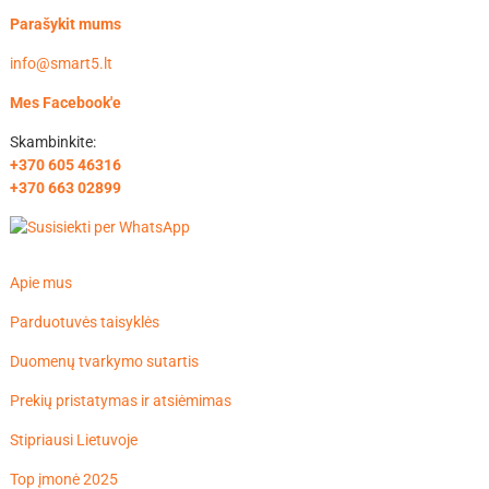
Parašykit mums
info@smart5.lt
Mes Facebook'e
Skambinkite:
+370 605 46316
+370 663 02899
Apie mus
Parduotuvės taisyklės
Duomenų tvarkymo sutartis
Prekių pristatymas ir atsiėmimas
Stipriausi Lietuvoje
Top įmonė 2025