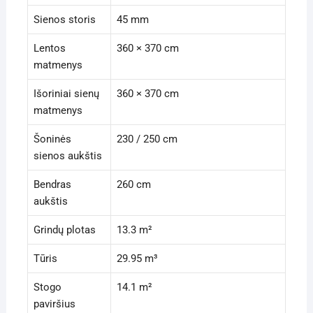
Sienos storis
45 mm
Lentos
360 × 370 cm
matmenys
Išoriniai sienų
360 × 370 cm
matmenys
Šoninės
230 / 250 cm
sienos aukštis
Bendras
260 cm
aukštis
Grindų plotas
13.3 m²
Tūris
29.95 m³
Stogo
14.1 m²
paviršius