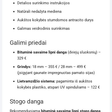
Detalios surinkimo instrukcijos
Natūrali nedažyta mediena
Aukštos kokybės stumdomos antracito durys
Galimas veidrodinis surinkimas
Galimi priedai
Bituminė savaime lipni danga
(dviejų sluoksnių) –
329 €
Grindys:
18 mm – 355 € / 28 mm – 499 €
(įsigyjant gaunate impregnuotas pamato sijas)
Lietvamzdžio sistema:
pagaminta iš aukštos
kokybės plastiko, atspari UV spinduliams – 122 €
Stogo danga
Rekomenduojama
bituminė savaime lipni stogo danga