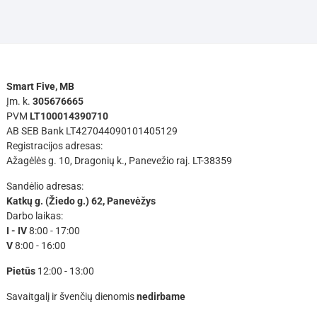
Smart Five, MB
Įm. k.
305676665
PVM
LT100014390710
AB SEB Bank LT427044090101405129
Registracijos adresas:
Ažagėlės g. 10, Dragonių k., Panevežio raj. LT-38359
Sandėlio adresas:
Katkų g. (Žiedo g.) 62, Panevėžys
Darbo laikas:
I - IV
8:00 - 17:00
V
8:00 - 16:00
Pietūs
12:00 - 13:00
Savaitgalį ir švenčių dienomis
nedirbame