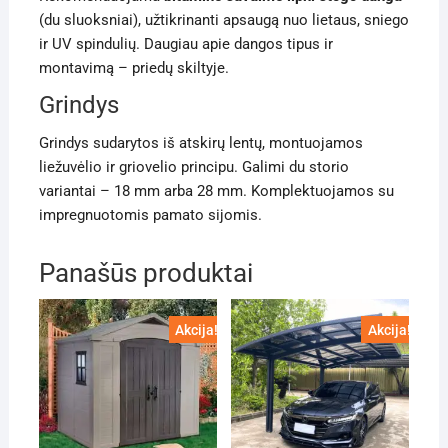
(du sluoksniai), užtikrinanti apsaugą nuo lietaus, sniego
ir UV spindulių. Daugiau apie dangos tipus ir
montavimą – priedų skiltyje.
Grindys
Grindys sudarytos iš atskirų lentų, montuojamos
liežuvėlio ir griovelio principu. Galimi du storio
variantai – 18 mm arba 28 mm. Komplektuojamos su
impregnuotomis pamato sijomis.
Panašūs produktai
Akcija!
Akcija!