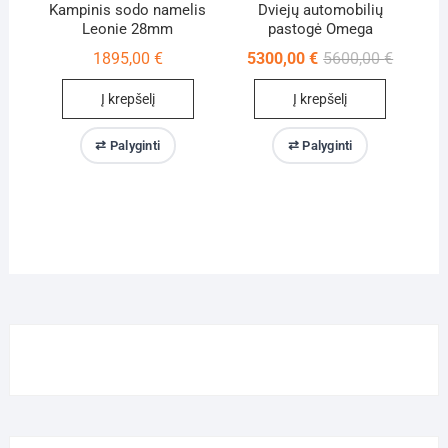
Kampinis sodo namelis
Dviejų automobilių
Leonie 28mm
pastogė Omega
Original
Current
1895,00
€
5300,00
€
5600,00
€
price
price
was:
is:
Į krepšelį
Į krepšelį
5600,00 
5300,00 
⇄ Palyginti
⇄ Palyginti