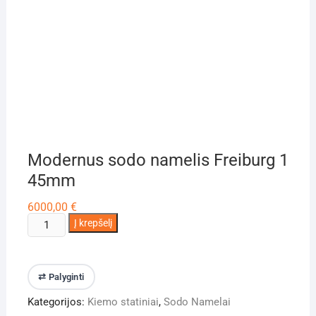
Modernus sodo namelis Freiburg 1
45mm
6000,00
€
produkto
Į krepšelį
kiekis:
Modernus
sodo
⇄ Palyginti
namelis
Kategorijos:
Kiemo statiniai
,
Sodo Namelai
Freiburg