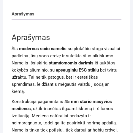
1
45mm
Aprašymas
Aprašymas
Šis
modernus sodo namelis
su plokščiu stogu vizualiai
padidina jūsų sodo erdvę ir suteikia šiuolaikiškumo.
Namelis išsiskiria
stumdomomis durimis
iš aukštos
kokybės aliuminio, su
apsauginiu ESG stiklu
bei tvirtu
užraktu. Tai ne tik patogus, bet ir estetiškas
sprendimas, leidžiantis mėgautis vaizdu į sodą ar
kiemą.
Konstrukcija pagaminta iš
45 mm storio masyvios
medienos
, užtikrinančios ilgaamžiškumą ir šilumos
izoliaciją. Mediena natūraliai nedazyta ir
neimpregnuota, todėl galite pasirinkti norimą apdailą.
Namelis tinka tiek poilsiui, tiek darbui ar hobių erdvei.