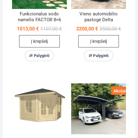
Funkcionalus sodo
Vieno automobilio
namelis FACTOR 8×6
pastogė Delta
Original
Current
Original
Current
1013,00
€
1107,00
€
3200,00
€
3500,00
€
price
price
price
price
was:
is:
was:
is:
Į krepšelį
Į krepšelį
1107,00 €.
1013,00 €.
3500,00 
3200,00 
⇄ Palyginti
⇄ Palyginti
Akcija!