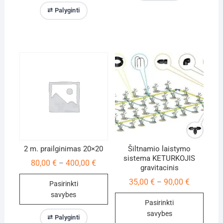
This
has
⇄ Palyginti
product
multiple
has
variants.
multiple
The
variants.
options
The
may
options
be
may
chosen
be
on
chosen
the
on
product
the
page
product
2 m. prailginimas 20×20
Šiltnamio laistymo
page
sistema KETURKOJIS
Price
80,00
€
400,00
€
–
gravitacinis
range:
80,00 €
Price
35,00
€
90,00
€
–
Pasirinkti
through
range:
400,00 €
savybes
35,00 €
Pasirinkti
through
This
90,00 €
savybes
⇄ Palyginti
product