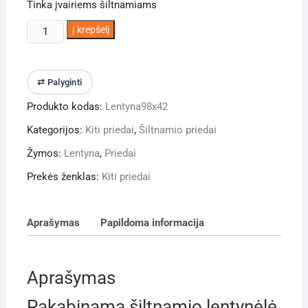
Tinka įvairiems šiltnamiams
produkto
Į krepšelį
kiekis:
Šiltnamio
lentynėlė
⇄ Palyginti
(98×42
Produkto kodas:
Lentyna98x42
cm)
Kategorijos:
Kiti priedai
,
Šiltnamio priedai
Žymos:
Lentyna
,
Priedai
Prekės ženklas:
Kiti priedai
Aprašymas
Papildoma informacija
Aprašymas
Pakabinama šiltnamio lentynėlė