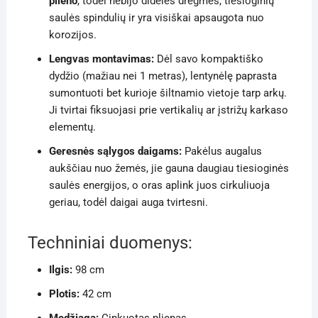
plieno
, todėl nebijo didelės drėgmės, tiesioginių
saulės spindulių ir yra visiškai apsaugota nuo
korozijos.
Lengvas montavimas:
Dėl savo kompaktiško
dydžio (mažiau nei 1 metras), lentynėlę paprasta
sumontuoti bet kurioje šiltnamio vietoje tarp arkų.
Ji tvirtai fiksuojasi prie vertikalių ar įstrižų karkaso
elementų.
Geresnės sąlygos daigams:
Pakėlus augalus
aukščiau nuo žemės, jie gauna daugiau tiesioginės
saulės energijos, o oras aplink juos cirkuliuoja
geriau, todėl daigai auga tvirtesni.
Techniniai duomenys:
Ilgis:
98 cm
Plotis:
42 cm
Medžiaga:
Cinkuotas plienas