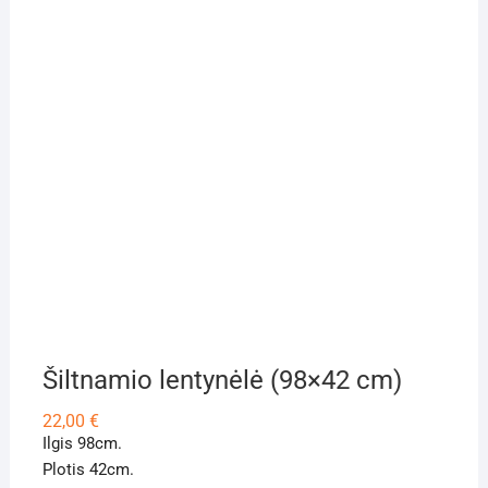
Šiltnamio lentynėlė (98×42 cm)
22,00
€
Ilgis 98cm.
Plotis 42cm.