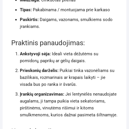
Tipas:
Pakabinama / montuojama prie karkaso
Paskirtis:
Daigams, vazonams, smulkiems sodo
įrankiams.
Praktinis panaudojimas:
Ankstyvoji sėja:
Ideali vieta dėžutėms su
pomidorų, paprikų ar gėlių daigais.
Prieskonių darželis:
Puikiai tinka vazonėliams su
bazilikais, rozmarinais ar krapais laikyti – jie
visada bus po ranka ir švarūs.
Įrankių organizavimas:
Jei lentynėlės nenaudojate
augalams, ji tampa puikia vieta sekatoriams,
pirštinėms, virvutėms rišimui ir kitoms
smulkmenoms, kurios dažnai pasimeta šiltnamyje.