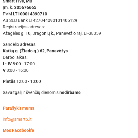
Smart Five, MB
Įm. k.
305676665
PVM
LT100014390710
AB SEB Bank LT427044090101405129
Registracijos adresas:
Ažagėlės g. 10, Dragonių k., Panevežio raj. LT-38359
Sandėlio adresas:
Katkų g. (Žiedo g.) 62, Panevėžys
Darbo laikas:
I - IV
8:00 - 17:00
V
8:00 - 16:00
Pietūs
12:00 - 13:00
Savaitgalį ir švenčių dienomis
nedirbame
Parašykit mums
info@smart5.lt
Mes Facebook'e