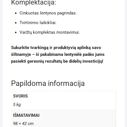
Komplektacija:
Cinkuotas lentynos pagrindas.
Tvirtinimo laikikliai.
Varžtų komplektas montavimui.
Sukurkite tvarkingą ir produktyvią aplinką savo
šiltnamyje – ši pakabinama lentynėlė padės jums
pasiekti geresnių rezultatų be didelių investicijų!
Papildoma informacija
SVORIS
5 kg
IŠMATAVIMAI
98 × 42 cm