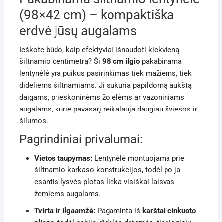
(98×42 cm) – kompaktiška
erdvė jūsų augalams
Ieškote būdo, kaip efektyviai išnaudoti kiekvieną
šiltnamio centimetrą? Ši
98 cm ilgio
pakabinama
lentynėlė yra puikus pasirinkimas tiek mažiems, tiek
dideliems šiltnamiams. Ji sukuria papildomą aukštą
daigams, prieskoninėms žolelėms ar vazoniniams
augalams, kurie pavasarį reikalauja daugiau šviesos ir
šilumos.
Pagrindiniai privalumai:
Vietos taupymas:
Lentynėlė montuojama prie
šiltnamio karkaso konstrukcijos, todėl po ja
esantis lysvės plotas lieka visiškai laisvas
žemiems augalams.
Tvirta ir ilgaamžė:
Pagaminta iš
karštai cinkuoto