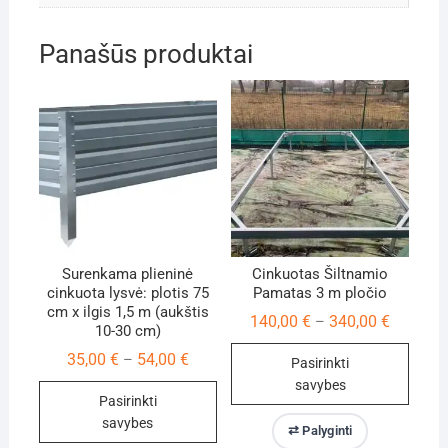
Panašūs produktai
Surenkama plieninė
Cinkuotas Šiltnamio
cinkuota lysvė: plotis 75
Pamatas 3 m pločio
cm x ilgis 1,5 m (aukštis
Price
140,00
€
340,00
€
–
10-30 cm)
range:
140,00 €
Price
35,00
€
54,00
€
–
Pasirinkti
through
range:
340,00 €
savybes
35,00 €
Pasirinkti
through
This
54,00 €
savybes
⇄ Palyginti
product