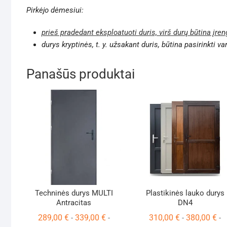
Pirkėjo dėmesiui:
prieš pradedant eksploatuoti duris, virš durų būtina įren
durys kryptinės, t. y. užsakant duris, būtina pasirinkti va
Panašūs produktai
Techninės durys MULTI
Plastikinės lauko durys
Antracitas
DN4
289,00
€
339,00
€
310,00
€
380,00
€
-
-
-
-