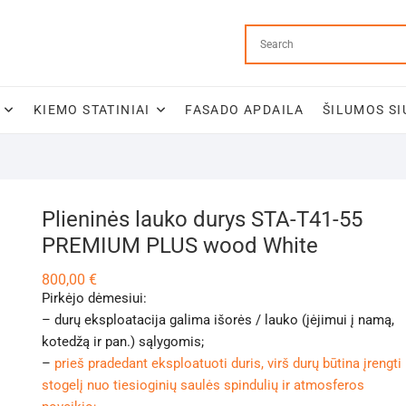
KIEMO STATINIAI
FASADO APDAILA
ŠILUMOS SI
Plieninės lauko durys STA-T41-55
PREMIUM PLUS wood White
800,00
€
Pirkėjo dėmesiui:
– durų eksploatacija galima išorės / lauko (įėjimui į namą,
kotedžą ir pan.) sąlygomis;
–
prieš pradedant eksploatuoti duris, virš durų būtina įrengti
stogelį nuo tiesioginių saulės spindulių ir atmosferos