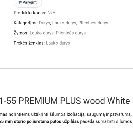
lauko
⇄ Palyginti
durys
Produkto kodas:
N/A
STA-
T41-
Kategorijos:
Durys
,
Lauko durys
,
Plieninės durys
55
Žymos:
Lauko durys
,
Plieninės durys
PREMIUM
PLUS
Prekės ženklas:
Lauko durys
wood
White
1-55 PREMIUM PLUS wood White
mas norintiems užtikrinti šilumos izoliaciją, saugumą ir patvarumą.
55 mm storio poliuretano putos užpildas
padeda sumažinti šilumos