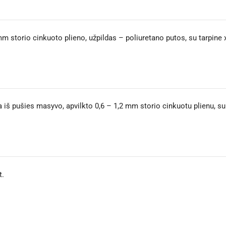
m storio cinkuoto plieno, užpildas – poliuretano putos, su tarpine 
š pušies masyvo, apvilkto 0,6 – 1,2 mm storio cinkuotu plienu, su
t.