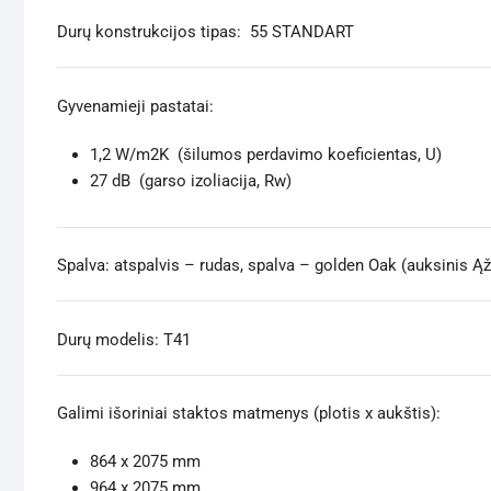
Durų konstrukcijos tipas: 55 STANDART
Gyvenamieji pastatai:
1,2 W/m2K (šilumos perdavimo koeficientas, U)
27 dB (garso izoliacija, Rw)
Spalva: atspalvis – rudas, spalva – golden Oak (auksinis Ą
Durų modelis: T41
Galimi išoriniai staktos matmenys (plotis x aukštis):
864 x 2075 mm
964 x 2075 mm