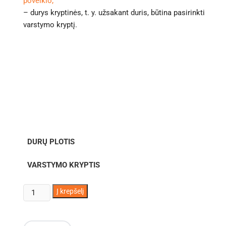
poveikio;
– durys kryptinės, t. y. užsakant duris, būtina pasirinkti
varstymo kryptį.
DURŲ PLOTIS
VARSTYMO KRYPTIS
produkto
Į krepšelį
kiekis:
Plieninės