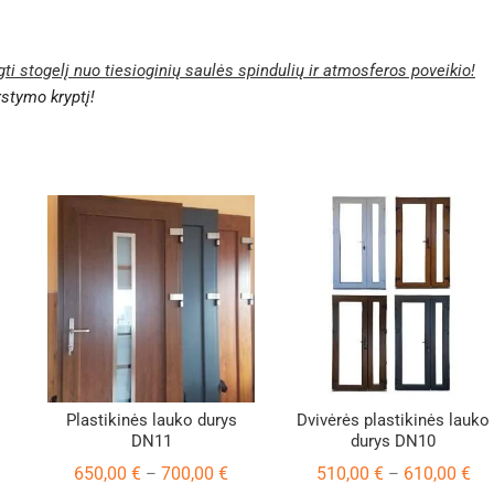
gti stogelį nuo tiesioginių saulės spindulių ir atmosferos poveikio!
rstymo kryptį!
Plastikinės lauko durys
Dvivėrės plastikinės lauko
DN11
durys DN10
Price
Pri
650,00
€
700,00
€
510,00
€
610,00
€
–
–
range:
ran