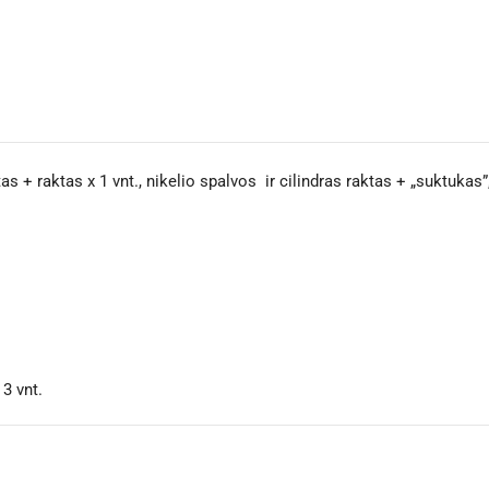
tas + raktas x 1 vnt., nikelio spalvos ir cilindras raktas + „suktukas”
 3 vnt.