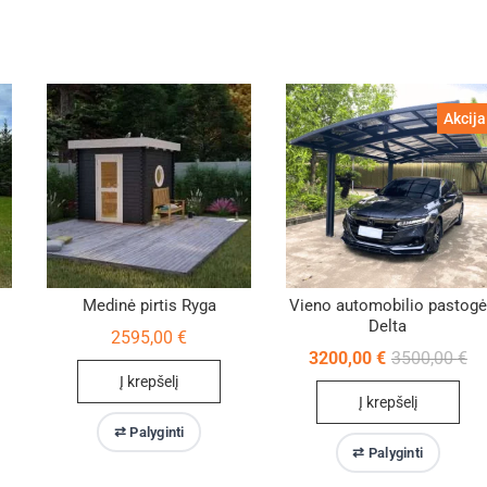
Akcija
Medinė pirtis Ryga
Vieno automobilio pastogė
Delta
2595,00
€
Ori
Cu
3200,00
€
3500,00
€
pr
pr
Į krepšelį
wa
is:
Į krepšelį
35
32
⇄ Palyginti
⇄ Palyginti