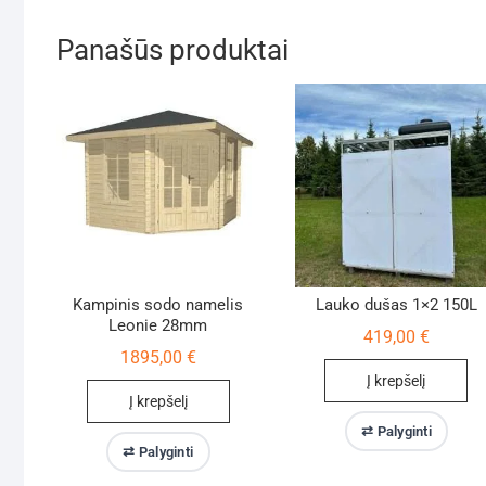
Panašūs produktai
Kampinis sodo namelis
Lauko dušas 1×2 150L
Leonie 28mm
419,00
€
1895,00
€
Į krepšelį
Į krepšelį
⇄ Palyginti
⇄ Palyginti