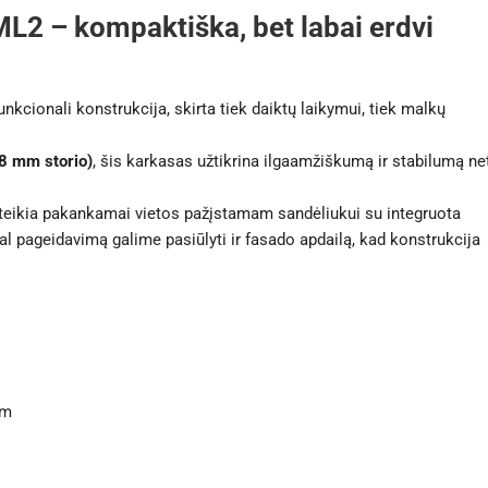
L2 – kompaktiška, bet labai erdvi
unkcionali konstrukcija, skirta tiek daiktų laikymui, tiek malkų
,8 mm storio)
, šis karkasas užtikrina ilgaamžiškumą ir stabilumą ne
eikia pakankamai vietos pažįstamam sandėliukui su integruota
gal pageidavimą galime pasiūlyti ir fasado apdailą, kad konstrukcija
mm