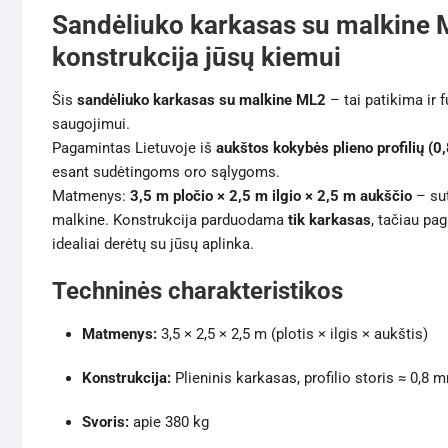
Sandėliuko karkasas su malkine M
konstrukcija jūsų kiemui
Šis
sandėliuko karkasas su malkine ML2
– tai patikima ir f
saugojimui.
Pagamintas Lietuvoje iš
aukštos kokybės plieno profilių (0
esant sudėtingoms oro sąlygoms.
Matmenys:
3,5 m pločio × 2,5 m ilgio × 2,5 m aukščio
– sut
malkine. Konstrukcija parduodama
tik karkasas
, tačiau pa
idealiai derėtų su jūsų aplinka.
Techninės charakteristikos
Matmenys:
3,5 × 2,5 × 2,5 m (plotis × ilgis × aukštis)
Konstrukcija:
Plieninis karkasas, profilio storis ≈ 0,8 
Svoris:
apie 380 kg