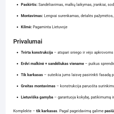
Paskirtis:
Sandėliavimas, malkų laikymas, įrankiai, so
Montavimas:
Lengvai surenkamas, detalės pažymėtos, 
Kilmė:
Pagaminta Lietuvoje
Privalumai
Tvirta konstrukcija
– atspari sniego ir vėjo apkrovoms
Erdvi malkinė + sandėliukas viename
– puikus sprendi
Tik karkasas
– suteikia jums laisvę pasirinkti fasadą pa
Greitas montavimas
– konstrukcija paruošta surinkimu
Lietuviška gamyba
– garantuoja kokybę, patikimumą i
Komplekte –
tik karkasas
. Pagal pageidavimą galime
pasiū