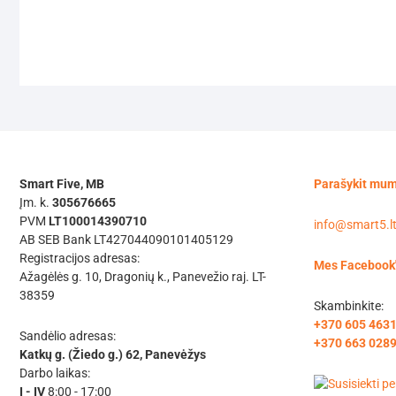
Smart Five, MB
Parašykit mu
Įm. k.
305676665
PVM
LT100014390710
info@smart5.l
AB SEB Bank LT427044090101405129
Registracijos adresas:
Mes Facebook
Ažagėlės g. 10, Dragonių k., Panevežio raj. LT-
38359
Skambinkite:
+370 605 463
Sandėlio adresas:
+370 663 028
Katkų g. (Žiedo g.) 62, Panevėžys
Darbo laikas:
I - IV
8:00 - 17:00