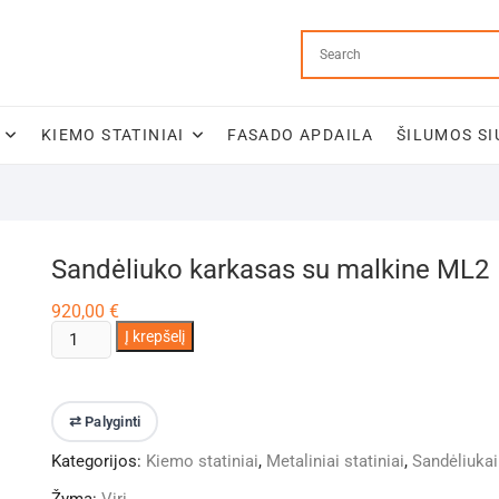
KIEMO STATINIAI
FASADO APDAILA
ŠILUMOS SI
Sandėliuko karkasas su malkine ML2
920,00
€
produkto
Į krepšelį
kiekis:
Sandėliuko
karkasas
⇄ Palyginti
su
Kategorijos:
Kiemo statiniai
,
Metaliniai statiniai
,
Sandėliukai
malkine
ML2