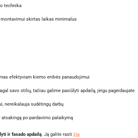
do technika
montavimui skirtas laikas minimalus
mas efektyviam kiemo erdvės panaudojimui
gal savo stilių, tačiau galime pasiūlyti apdailą, jeigu pageidaujate
i, nereikalauja sudėtingų darbų
r atsakingą po-pardavimo palaikymą
lyti ir fasado apdailą
. Ją galite rasti
čia