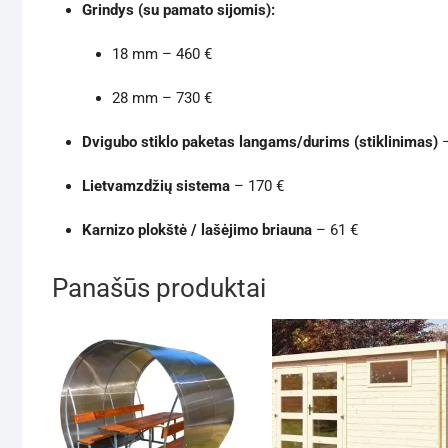
Grindys (su pamato sijomis):
18 mm – 460 €
28 mm – 730 €
Dvigubo stiklo paketas langams/durims (stiklinimas)
–
Lietvamzdžių sistema
– 170 €
Karnizo plokštė / lašėjimo briauna
– 61 €
Panašūs produktai