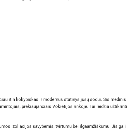
pastoge
Minden
40mm
au itin kokybiškas ir modernus statinys jūsų sodui. Šis medinis
tojais, prekiaujančiais Vokietijos rinkoje. Tai leidžia užtikrinti
umos izoliacijos savybėmis, tvirtumu bei ilgaamžiškumu. Jis gali