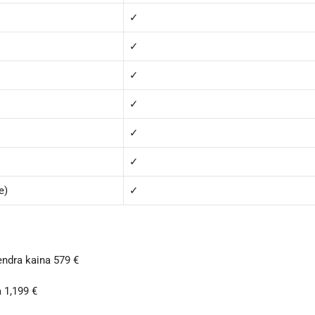
✓
✓
✓
✓
✓
✓
e)
✓
ndra kaina 579 €
 1,199 €