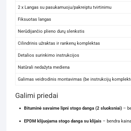
2 x Langas su pasukamuoju/pakreiptu tvirtinimu
Fiksuotas langas
Nerūdijančio plieno durų slenkstis
Cilindrinis užraktas ir rankenų komplektas
Detalios surinkimo instrukcijos
Natūrali nedažyta mediena
Galimas veidrodinis montavimas (be instrukcijų komplekt
Galimi priedai
Bituminė savaime lipni stogo danga (2 sluoksniai)
– be
EPDM klijuojama stogo danga su klijais
– bendra kaina