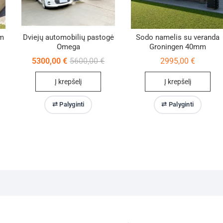
mm
Dviejų automobilių pastogė
Sodo namelis su veranda
Omega
Groningen 40mm
Original
Current
5300,00
€
5600,00
€
2995,00
€
price
price
was:
is:
Į krepšelį
Į krepšelį
5600,00 €.
5300,00 €.
⇄ Palyginti
⇄ Palyginti