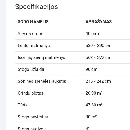
Specifikacijos
SODO NAMELIS
APRAŠYMAS
Sienos storis
40 mm
Lentų matmenys
580 × 390 cm
Išorinių sienų matmenys
562 × 372 cm
Stogo užlaida
90 cm
Šoninės sienelės aukštis
215 / 242 cm
Grindų plotas
20.90 m²
Tūris
47.80 m³
Stogo paviršius
30 m²
Stogo nuolydis
4°