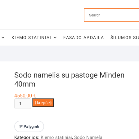
KIEMO STATINIAI
FASADO APDAILA
ŠILUMOS SI
Sodo namelis su pastoge Minden
40mm
4550,00
€
produkto
Į krepšelį
kiekis:
Sodo
namelis
⇄ Palyginti
su
Kategorijos:
Kiemo statiniai
,
Sodo Namelai