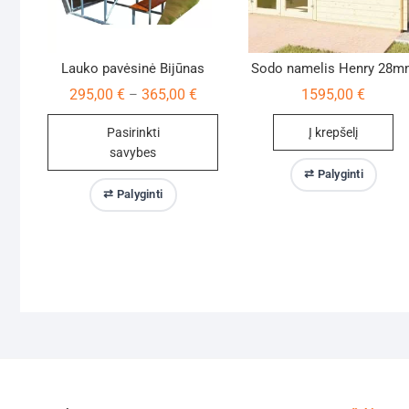
Lauko pavėsinė Bijūnas
Sodo namelis Henry 28
Price
295,00
€
365,00
€
1595,00
€
–
range:
295,00 €
Pasirinkti
Į krepšelį
through
365,00 €
savybes
⇄ Palyginti
This
⇄ Palyginti
product
has
multiple
variants.
The
options
may
be
chosen
on