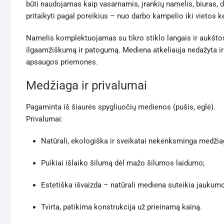
būti naudojamas kaip vasarnamis, įrankių namelis, biuras, dir
pritaikyti pagal poreikius – nuo darbo kampelio iki vietos ke
Namelis komplektuojamas su tikro stiklo langais ir aukštos
ilgaamžiškumą ir patogumą. Mediena atkeliauja nedažyta ir
apsaugos priemones.
Medžiaga ir privalumai
Pagaminta iš šiaurės spygliuočių medienos (pušis, eglė).
Privalumai:
Natūrali, ekologiška ir sveikatai nekenksminga medžia
Puikiai išlaiko šilumą dėl mažo šilumos laidumo;
Estetiška išvaizda – natūrali mediena suteikia jaukumo
Tvirta, patikima konstrukcija už prieinamą kainą.