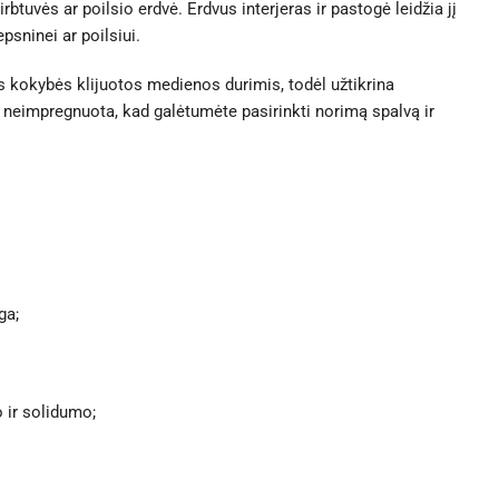
btuvės ar poilsio erdvė. Erdvus interjeras ir pastogė leidžia jį
psninei ar poilsiui.
 kokybės klijuotos medienos durimis, todėl užtikrina
 neimpregnuota, kad galėtumėte pasirinkti norimą spalvą ir
ga;
 ir solidumo;