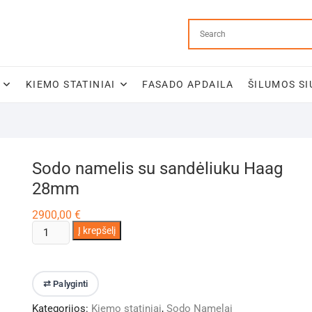
KIEMO STATINIAI
FASADO APDAILA
ŠILUMOS SI
Sodo namelis su sandėliuku Haag
28mm
2900,00
€
produkto
Į krepšelį
kiekis:
Sodo
namelis
⇄ Palyginti
su
Kategorijos:
Kiemo statiniai
,
Sodo Namelai