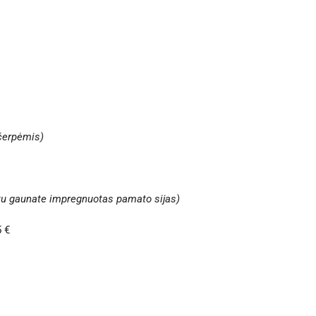
 čerpėmis)
rtu gaunate impregnuotas pamato sijas)
 €