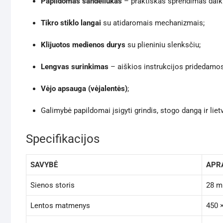
Papildomas sandėliukas
– praktiškas sprendimas daikt
Tikro stiklo langai
su atidaromais mechanizmais;
Klijuotos medienos durys
su plieniniu slenksčiu;
Lengvas surinkimas
– aiškios instrukcijos pridedamos
Vėjo apsauga (vėjalentės)
;
Galimybė papildomai įsigyti grindis, stogo dangą ir lie
Specifikacijos
SAVYBĖ
APR
Sienos storis
28 
Lentos matmenys
450 