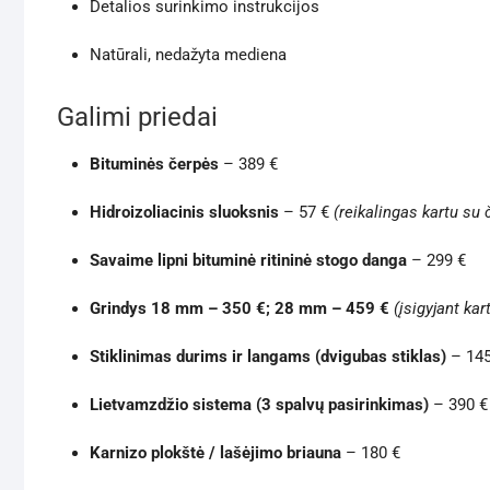
Detalios surinkimo instrukcijos
Natūrali, nedažyta mediena
Galimi priedai
Bituminės čerpės
– 389 €
Hidroizoliacinis sluoksnis
– 57 €
(reikalingas kartu su
Savaime lipni bituminė ritininė stogo danga
– 299 €
Grindys 18 mm – 350 €; 28 mm – 459 €
(įsigyjant ka
Stiklinimas durims ir langams (dvigubas stiklas)
– 145
Lietvamzdžio sistema (3 spalvų pasirinkimas)
– 390 €
Karnizo plokštė / lašėjimo briauna
– 180 €