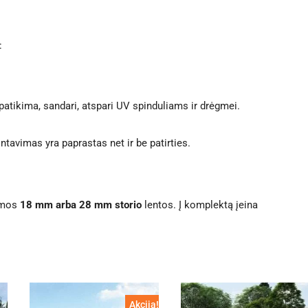
:
patikima, sandari, atspari UV spinduliams ir drėgmei.
tavimas yra paprastas net ir be patirties.
omos
18 mm arba 28 mm storio
lentos. Į komplektą įeina
Akcija!