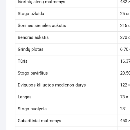
Išorinių sienų matmenys
432 
Stogo užlaida
25 c
Šoninės sienelės aukštis
215 
Bendras aukštis
270 
Grindų plotas
6.70
Tūris
16.3
Stogo paviršius
20.5
Dvigubos klijuotos medienos durys
122 
Langas
73 ×
Stogo nuolydis
23°
Gabaritiniai matmenys
450 