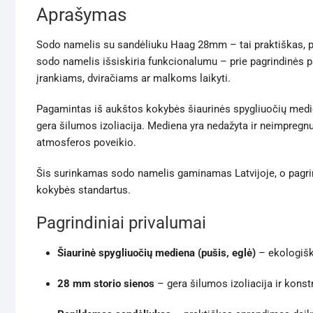
Aprašymas
Sodo namelis su sandėliuku Haag 28mm – tai praktiškas, pa
sodo namelis išsiskiria funkcionalumu – prie pagrindinės p
įrankiams, dviračiams ar malkoms laikyti.
Pagamintas iš aukštos kokybės šiaurinės spygliuočių medien
gera šilumos izoliacija. Mediena yra nedažyta ir neimpregnu
atmosferos poveikio.
Šis surinkamas sodo namelis gaminamas Latvijoje, o pagrind
kokybės standartus.
Pagrindiniai privalumai
Šiaurinė spygliuočių mediena (pušis, eglė)
– ekologiška,
28 mm storio sienos
– gera šilumos izoliacija ir konst