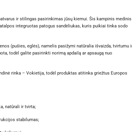
tvarus ir stilingas pasirinkimas jūsų kiemui. Šis kampinis medinis
atalpos integruotas patogus sandėliukas, kuris puikiai tinka sodo
os (pušies, eglės), namelis pasižymi natūralia išvaizda, tvirtumu i
ota, todėl galite pasirinkti norimą apdailą ar apsaugą nuo
inė rinka – Vokietija, todėl produktas atitinka griežtus Europos
 natūrali ir tvirta;
rukcijos stabilumas;