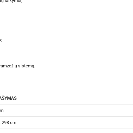
ų laikymui;
;
tvamzdžių sistemą.
AŠYMAS
mm
× 298 cm