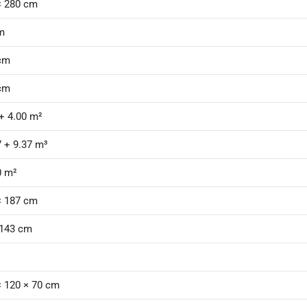
× 280 cm
m
cm
cm
 + 4.00 m²
7 + 9.37 m³
0 m²
× 187 cm
 143 cm
× 120 × 70 cm