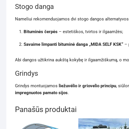
Stogo danga
Nameliui rekomenduojamos dvi stogo dangos alternatyvos
Bituminės čerpės
– estetiškos, tvirtos ir ilgaamžės;
Savaime limpanti bituminė danga „MIDA SELF KSK“
– 
Abi dangos užtikrina aukštą kokybę ir ilgaamžiškumą, o mon
Grindys
Grindys montuojamos
liežuvėlio ir griovelio principu
, siūl
impregnuotos pamato sijos
.
Panašūs produktai