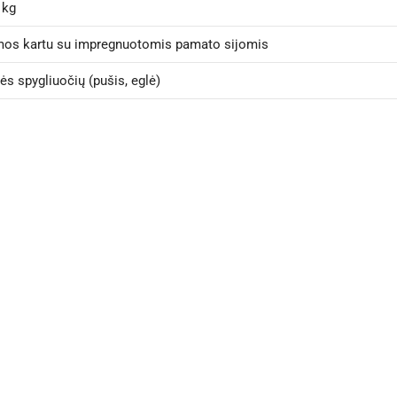
 kg
mos kartu su impregnuotomis pamato sijomis
ės spygliuočių (pušis, eglė)