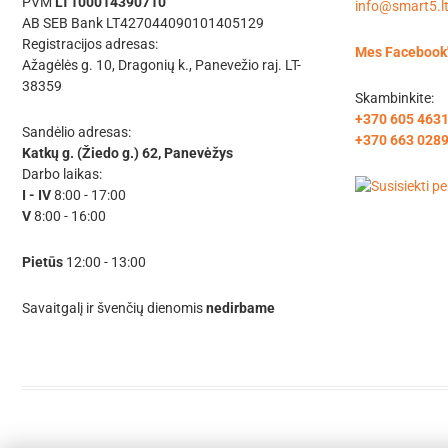
PVM
LT100014390710
info@smart5.l
AB SEB Bank LT427044090101405129
Registracijos adresas:
Mes Facebook
Ažagėlės g. 10, Dragonių k., Panevežio raj. LT-
38359
Skambinkite:
+370 605 463
Sandėlio adresas:
+370 663 028
Katkų g. (Žiedo g.) 62, Panevėžys
Darbo laikas:
I - IV
8:00 - 17:00
V
8:00 - 16:00
Pietūs
12:00 - 13:00
Savaitgalį ir švenčių dienomis
nedirbame