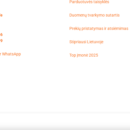
t
Parduotuvės taisyklės
'e
Duomenų tvarkymo sutartis
Prekių pristatymas ir atsiėmimas
16
99
Stipriausi Lietuvoje
Top įmonė 2025