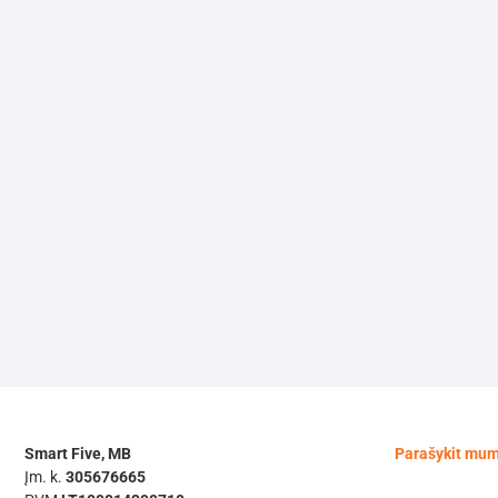
Smart Five, MB
Parašykit mu
Įm. k.
305676665