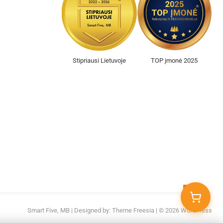
Stipriausi Lietuvoje
TOP įmonė 2025
Go
to
Smart Five, MB
| Designed by:
Theme Freesia
| © 2026
WordPress
top