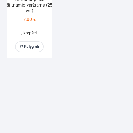
šiltnamio varžtams (25
vnt)
7,00
€
Į krepšelį
⇄ Palyginti