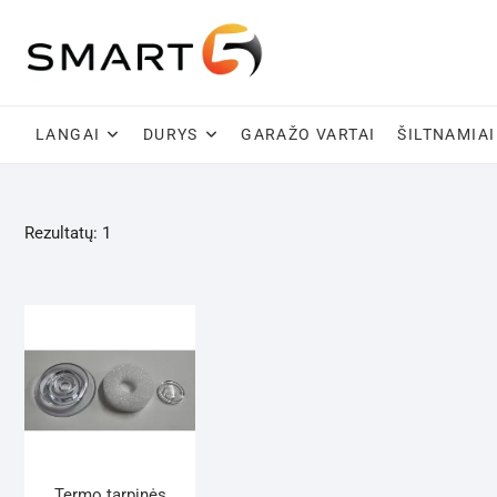
Skip
to
content
LANGAI
DURYS
GARAŽO VARTAI
ŠILTNAMIAI
Rezultatų: 1
Termo tarpinės