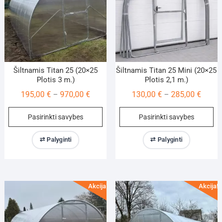
on
on
the
th
product
pr
page
pa
Šiltnamis Titan 25 (20×25
Šiltnamis Titan 25 Mini (20×25
Plotis 3 m.)
Plotis 2,1 m.)
Price
Price
195,00
€
970,00
€
130,00
€
285,00
€
–
–
range:
range:
This
Th
Pasirinkti savybes
Pasirinkti savybes
195,00 €
130,00
product
pr
through
throu
has
ha
⇄ Palyginti
⇄ Palyginti
970,00 €
285,00
multiple
mu
variants.
va
The
Th
options
op
Akcija!
Akcija!
may
m
be
be
chosen
ch