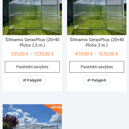
on
on
the
th
product
pr
page
pa
Šiltnamis GerasPlius (20×40
Šiltnamis GerasPlius (20×40
Plotis 2,5 m.)
Plotis 3 m.)
Price
Price
335,00
€
1235,00
€
410,00
€
1670,00
€
–
–
range:
range
This
Th
Pasirinkti savybes
Pasirinkti savybes
335,00 €
410,0
product
pr
through
throu
has
ha
⇄ Palyginti
⇄ Palyginti
1235,00 €
1670,
multiple
mu
variants.
va
The
Th
options
op
Akcija!
may
m
be
be
chosen
ch