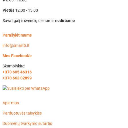
V
8:00 - 16:00
Pietūs
12:00 - 13:00
Savaitgalį ir švenčių dienomis
nedirbame
Parašykit mums
info@smart5.lt
Mes Facebook'e
Skambinkite:
+370 605 46316
+370 663 02899
Apie mus
Parduotuvės taisyklės
Duomenų tvarkymo sutartis