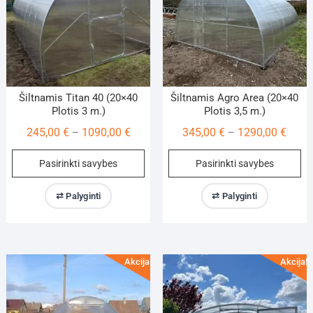
on
on
the
th
product
pr
page
pa
Šiltnamis Titan 40 (20×40
Šiltnamis Agro Area (20×40
Plotis 3 m.)
Plotis 3,5 m.)
Price
Price
245,00
€
1090,00
€
345,00
€
1290,00
€
–
–
range:
range
This
Th
Pasirinkti savybes
Pasirinkti savybes
245,00 €
345,0
product
pr
through
throu
has
ha
⇄ Palyginti
⇄ Palyginti
1090,00 €
1290,
multiple
mu
variants.
va
The
Th
options
op
Akcija!
Akcija!
may
m
be
be
chosen
ch