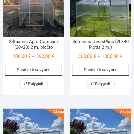
on
on
the
th
product
pr
page
pa
Šiltnamis Agro Compact
Šiltnamis GerasPlius (20×40
(20×20) 2 m. pločio
Plotis 2 m.)
Price
Price
200,00
€
390,00
€
300,00
€
1080,00
€
–
–
range:
range
This
Th
Pasirinkti savybes
Pasirinkti savybes
200,00 €
300,0
product
pr
through
throu
has
ha
⇄ Palyginti
⇄ Palyginti
390,00 €
1080,
multiple
mu
variants.
va
The
Th
options
op
Akcija!
Akcija!
may
m
be
be
chosen
ch