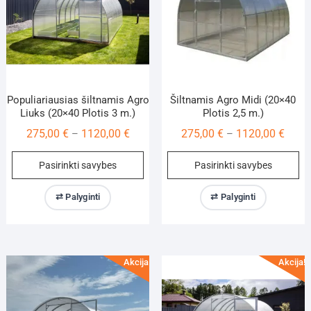
Populiariausias šiltnamis Agro
Šiltnamis Agro Midi (20×40
Liuks (20×40 Plotis 3 m.)
Plotis 2,5 m.)
Price
Price
275,00
€
1120,00
€
275,00
€
1120,00
€
–
–
range:
range
This
Th
Pasirinkti savybes
Pasirinkti savybes
275,00 €
275,0
product
pr
through
throu
has
ha
⇄ Palyginti
⇄ Palyginti
1120,00 €
1120,
multiple
mu
variants.
va
The
Th
options
op
Akcija!
Akcija!
may
m
be
be
chosen
ch