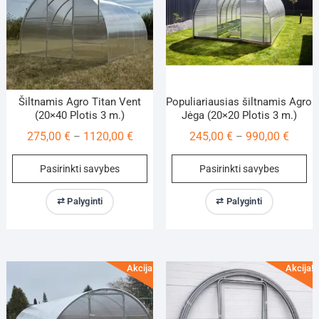
on
on
the
th
product
pr
page
pa
Šiltnamis Agro Titan Vent
Populiariausias šiltnamis Agro
(20×40 Plotis 3 m.)
Jėga (20×20 Plotis 3 m.)
Price
Price
275,00
€
1120,00
€
245,00
€
990,00
€
–
–
range:
range:
This
Th
Pasirinkti savybes
Pasirinkti savybes
275,00 €
245,00
product
pr
through
throu
has
ha
⇄ Palyginti
⇄ Palyginti
1120,00 €
990,00
multiple
mu
variants.
va
The
Th
options
op
Akcija!
Akcija!
may
m
be
be
chosen
ch