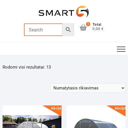
Skip
to
content
0
Total
0,00 €
Rodomi visi rezultatai: 13
Akcija!
Akcija!