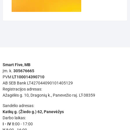
Smart Five, MB
Įm. k.
305676665
PVM
LT100014390710
AB SEB Bank LT427044090101405129
Registracijos adresas:
Ažagėlės g. 10, Dragonių k., Panevežio raj. LT-38359
Sandėlio adresas:
Katkų g. (Žiedo g.) 62, Panevėžys
Darbo laikas:
I - IV
8:00 - 17:00