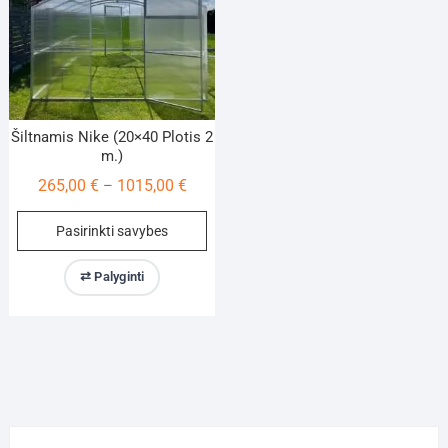
on
on
the
th
product
pr
page
pa
Šiltnamis Nike (20×40 Plotis 2
m.)
Price
265,00
€
1015,00
€
–
range:
This
Pasirinkti savybes
265,00 €
product
through
has
⇄ Palyginti
1015,00 €
multiple
variants.
The
options
may
be
chosen