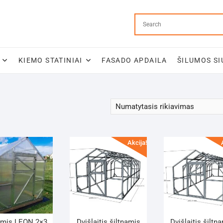
KIEMO STATINIAI
FASADO APDAILA
ŠILUMOS SI
Akcija!
amis LEON 2×3
Dvišlaitis šiltnamis
Dvišlaitis šiltn