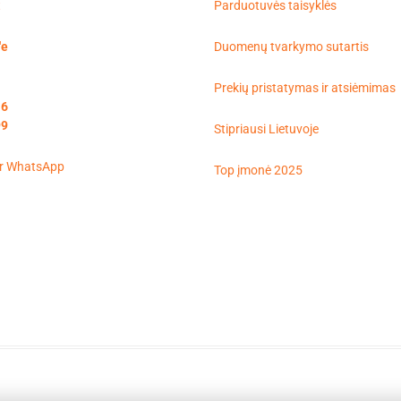
t
Parduotuvės taisyklės
'e
Duomenų tvarkymo sutartis
Prekių pristatymas ir atsiėmimas
16
99
Stipriausi Lietuvoje
Top įmonė 2025