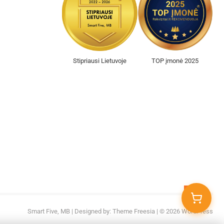
Stipriausi Lietuvoje
TOP įmonė 2025
Go
to
Smart Five, MB
| Designed by:
Theme Freesia
| © 2026
WordPress
top