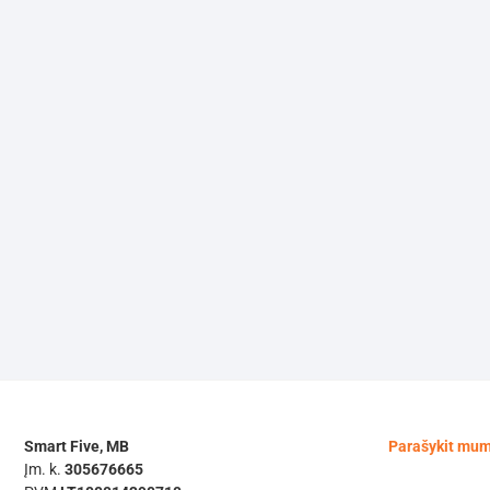
Smart Five, MB
Parašykit mu
Įm. k.
305676665