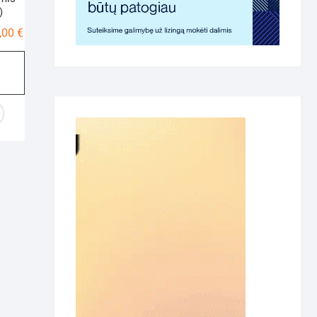
)
Price
,00
€
range:
795,00 €
through
1185,00 €