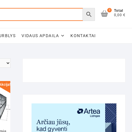
0
Total
0,00 €
URBLYS
VIDAUS APDAILA
KONTAKTAI
Akcija!
amis