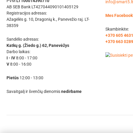
PVM
LT100014390710
info@smart5.l
AB SEB Bank LT427044090101405129
Registracijos adresas:
Mes Facebook
Ažagėlės g. 10, Dragonių k., Panevežio raj. LT-
38359
Skambinkite:
+370 605 463
Sandėlio adresas:
+370 663 028
Katkų g. (Žiedo g.) 62, Panevėžys
Darbo laikas:
I - IV
8:00 - 17:00
V
8:00 - 16:00
Pietūs
12:00 - 13:00
Savaitgalį ir švenčių dienomis
nedirbame