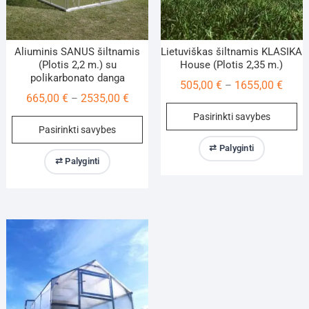
Aliuminis SANUS šiltnamis
Lietuviškas šiltnamis KLASIKA
(Plotis 2,2 m.) su
House (Plotis 2,35 m.)
polikarbonato danga
Price
505,00
€
1655,00
€
–
Price
665,00
€
2535,00
€
–
range
Th
range:
Pasirinkti savybes
505,0
This
pr
Pasirinkti savybes
665,00 €
throu
product
ha
through
⇄ Palyginti
1655,
has
mu
⇄ Palyginti
2535,00 €
multiple
va
variants.
Th
The
op
options
m
may
be
be
ch
chosen
on
on
th
the
pr