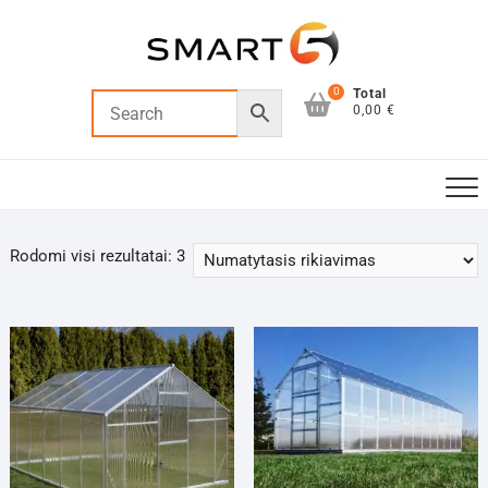
Skip
to
content
0
Total
0,00 €
Rodomi visi rezultatai: 3