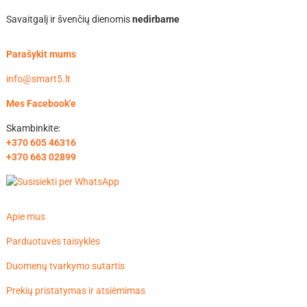
Savaitgalį ir švenčių dienomis
nedirbame
Parašykit mums
info@smart5.lt
Mes Facebook'e
Skambinkite:
+370 605 46316
+370 663 02899
Apie mus
Parduotuvės taisyklės
Duomenų tvarkymo sutartis
Prekių pristatymas ir atsiėmimas