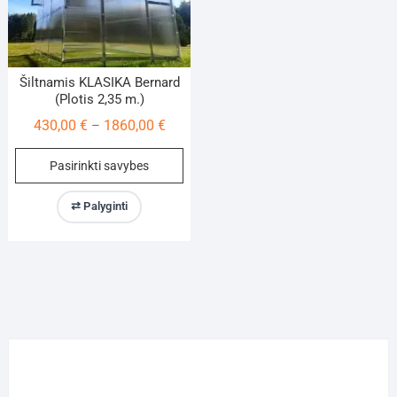
product
pa
page
Šiltnamis KLASIKA Bernard
(Plotis 2,35 m.)
Price
430,00
€
1860,00
€
–
range:
This
Pasirinkti savybes
430,00 €
product
through
has
⇄ Palyginti
1860,00 €
multiple
variants.
The
options
may
be
chosen
on
the