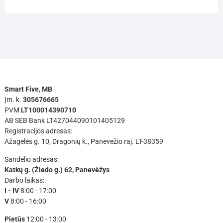
Smart Five, MB
Įm. k.
305676665
PVM
LT100014390710
AB SEB Bank LT427044090101405129
Registracijos adresas:
Ažagėlės g. 10, Dragonių k., Panevežio raj. LT-38359
Sandėlio adresas:
Katkų g. (Žiedo g.) 62, Panevėžys
Darbo laikas:
I - IV
8:00 - 17:00
V
8:00 - 16:00
Pietūs
12:00 - 13:00