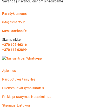
Savaitgalį ir švenčių dienomis
nedirbame
Parašykit mums
info@smart5.lt
Mes Facebook'e
Skambinkite:
+370 605 46316
+370 663 02899
Apie mus
Parduotuvės taisyklės
Duomenų tvarkymo sutartis
Prekių pristatymas ir atsiėmimas
Stipriausi Lietuvoje