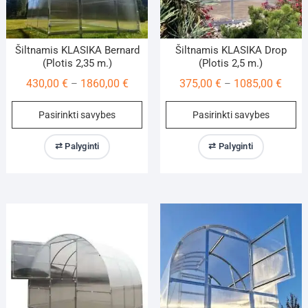
page
pa
Šiltnamis KLASIKA Bernard
Šiltnamis KLASIKA Drop
(Plotis 2,35 m.)
(Plotis 2,5 m.)
Price
Price
430,00
€
1860,00
€
375,00
€
1085,00
€
–
–
range:
range
This
Th
Pasirinkti savybes
Pasirinkti savybes
430,00 €
375,0
product
pr
through
throu
has
ha
⇄ Palyginti
⇄ Palyginti
1860,00 €
1085,
multiple
mu
variants.
va
The
Th
options
op
may
m
be
be
chosen
ch
on
on
the
th
product
pr