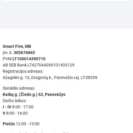
Smart Five, MB
Įm. k.
305676665
PVM
LT100014390710
AB SEB Bank LT427044090101405129
Registracijos adresas:
Ažagėlės g. 10, Dragonių k., Panevežio raj. LT-38359
Sandėlio adresas:
Katkų g. (Žiedo g.) 62, Panevėžys
Darbo laikas:
I - IV
8:00 - 17:00
V
8:00 - 16:00
Pietūs
12:00 - 13:00