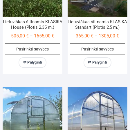
Lietuviškas šiltnamis KLASIKA
Lietuviškas šiltnamis KLASIKA
House (Plotis 2,35 m.)
Standart (Plotis 2,5 m.)
Price
Price
505,00
€
1655,00
€
365,00
€
1305,00
€
–
–
range:
range
This
Th
Pasirinkti savybes
Pasirinkti savybes
505,00 €
365,0
product
pr
through
throu
has
ha
⇄ Palyginti
⇄ Palyginti
1655,00 €
1305,
multiple
mu
variants.
va
The
Th
options
op
may
m
be
be
chosen
ch
on
on
the
th
product
pr