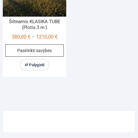
page
pa
Šiltnamis KLASIKA TUBE
(Plotis 3 m.)
Price
380,00
€
1210,00
€
–
range:
This
Pasirinkti savybes
380,00 €
product
through
has
⇄ Palyginti
1210,00 €
multiple
variants.
The
options
may
be
chosen
on
the
product