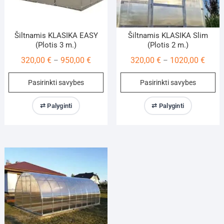
page
pa
Šiltnamis KLASIKA EASY
Šiltnamis KLASIKA Slim
(Plotis 3 m.)
(Plotis 2 m.)
Price
Price
320,00
€
950,00
€
320,00
€
1020,00
€
–
–
range:
range
This
Th
Pasirinkti savybes
Pasirinkti savybes
320,00 €
320,0
product
pr
through
throu
has
ha
⇄ Palyginti
⇄ Palyginti
950,00 €
1020,
multiple
mu
variants.
va
The
Th
options
op
may
m
be
be
chosen
ch
on
on
the
th
product
pr