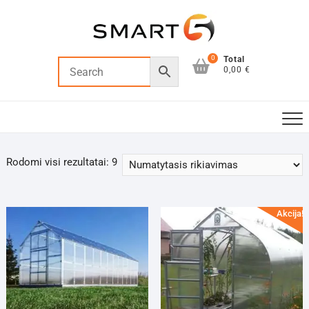
Skip
to
content
0
Total
0,00 €
Rodomi visi rezultatai: 9
Akcija!