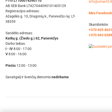
PVM
LT100014390710
info@smart5.l
AB SEB Bank LT427044090101405129
Registracijos adresas:
Mes Facebook
Ažagėlės g. 10, Dragonių k., Panevežio raj. LT-
38359
Skambinkite:
+370 605 463
Sandėlio adresas:
+370 663 028
Katkų g. (Žiedo g.) 62, Panevėžys
Darbo laikas:
I - IV
8:00 - 17:00
V
8:00 - 16:00
Pietūs
12:00 - 13:00
Savaitgalį ir švenčių dienomis
nedirbame