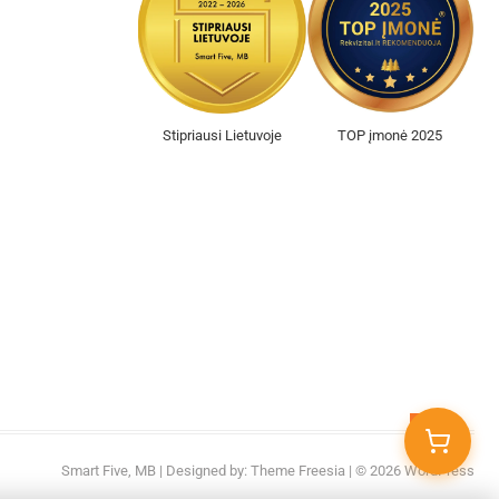
Stipriausi Lietuvoje
TOP įmonė 2025
Go
to
Smart Five, MB
| Designed by:
Theme Freesia
| © 2026
WordPress
top