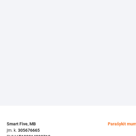
Smart Five, MB
Parašykit mu
Įm. k.
305676665