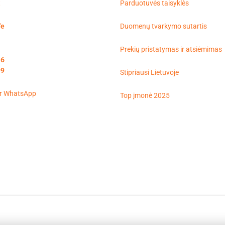
t
Parduotuvės taisyklės
'e
Duomenų tvarkymo sutartis
Prekių pristatymas ir atsiėmimas
16
99
Stipriausi Lietuvoje
Top įmonė 2025