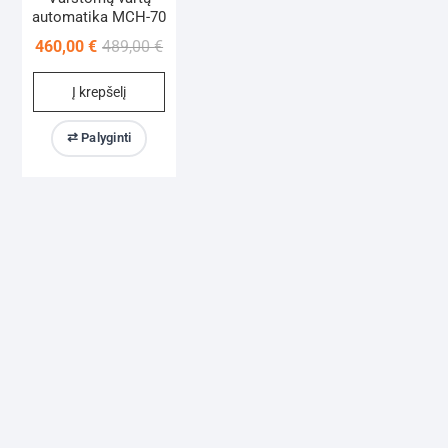
automatika MCH-70
Original
Current
460,00
€
489,00
€
price
price
Į krepšelį
was:
is:
489,00 €.
460,00 €.
⇄ Palyginti