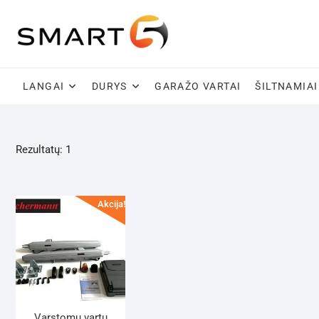
Skip
to
content
LANGAI
DURYS
GARAŽO VARTAI
ŠILTNAMIAI
Rezultatų: 1
Akcija!
Varstomų vartų