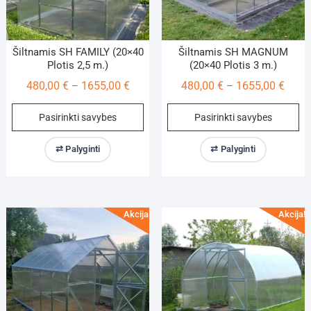
Šiltnamis SH FAMILY (20×40
Šiltnamis SH MAGNUM
Plotis 2,5 m.)
(20×40 Plotis 3 m.)
Price
Price
480,00
€
1655,00
€
480,00
€
1655,00
€
–
–
range:
range
This
Th
Pasirinkti savybes
Pasirinkti savybes
480,00 €
480,0
product
pr
through
throu
has
ha
⇄ Palyginti
⇄ Palyginti
1655,00 €
1655,
multiple
mu
variants.
va
The
Th
options
op
Akcija!
Akcija!
may
m
be
be
chosen
ch
on
on
the
th
product
pr