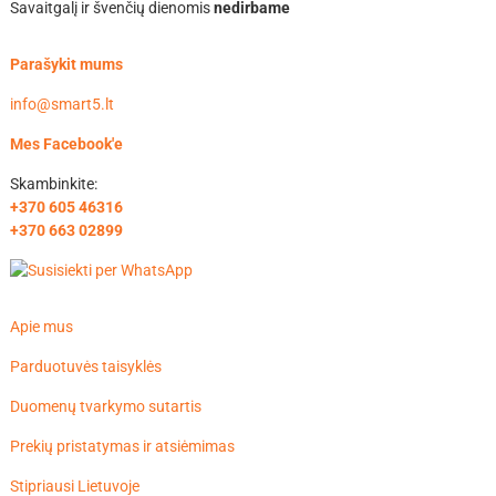
Savaitgalį ir švenčių dienomis
nedirbame
Parašykit mums
info@smart5.lt
Mes Facebook'e
Skambinkite:
+370 605 46316
+370 663 02899
Apie mus
Parduotuvės taisyklės
Duomenų tvarkymo sutartis
Prekių pristatymas ir atsiėmimas
Stipriausi Lietuvoje