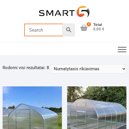
Skip
to
content
0
Total
0,00 €
Rodomi visi rezultatai: 8