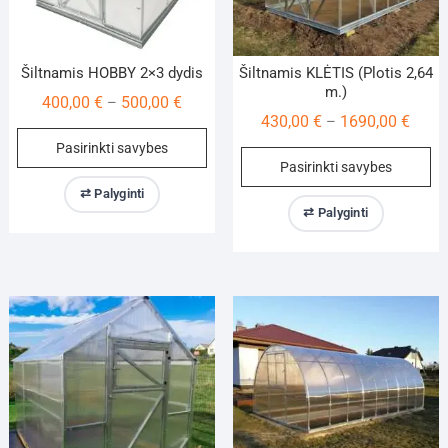
page
pa
Šiltnamis HOBBY 2×3 dydis
Šiltnamis KLĖTIS (Plotis 2,64
m.)
Price
400,00
€
500,00
€
–
Price
430,00
€
1690,00
€
–
range:
This
range
Pasirinkti savybes
400,00 €
Th
product
Pasirinkti savybes
430,0
through
pr
has
throu
⇄ Palyginti
500,00 €
ha
multiple
⇄ Palyginti
1690,
mu
variants.
va
The
Th
options
op
may
m
be
be
chosen
ch
on
on
the
th
product
pr
page