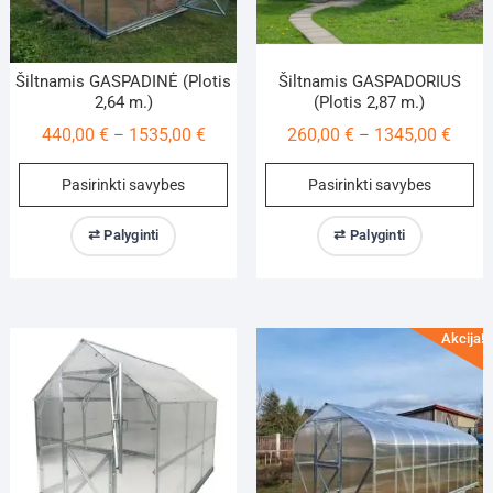
page
pa
Šiltnamis GASPADINĖ (Plotis
Šiltnamis GASPADORIUS
2,64 m.)
(Plotis 2,87 m.)
Price
Price
440,00
€
1535,00
€
260,00
€
1345,00
€
–
–
range:
range
This
Th
Pasirinkti savybes
Pasirinkti savybes
440,00 €
260,0
product
pr
through
throu
has
ha
⇄ Palyginti
⇄ Palyginti
1535,00 €
1345,
multiple
mu
variants.
va
The
Th
options
op
Akcija!
may
m
be
be
chosen
ch
on
on
the
th
product
pr