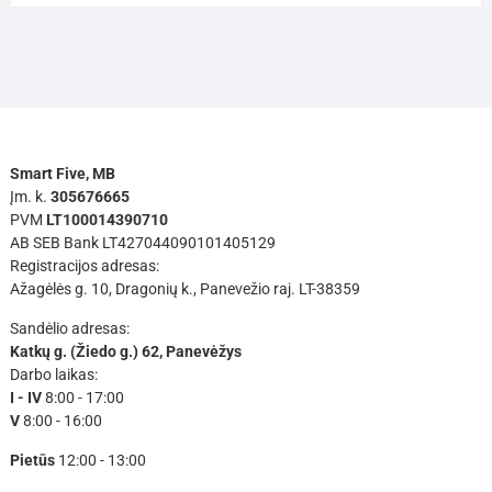
Smart Five, MB
Įm. k.
305676665
PVM
LT100014390710
AB SEB Bank LT427044090101405129
Registracijos adresas:
Ažagėlės g. 10, Dragonių k., Panevežio raj. LT-38359
Sandėlio adresas:
Katkų g. (Žiedo g.) 62, Panevėžys
Darbo laikas:
I - IV
8:00 - 17:00
V
8:00 - 16:00
Pietūs
12:00 - 13:00