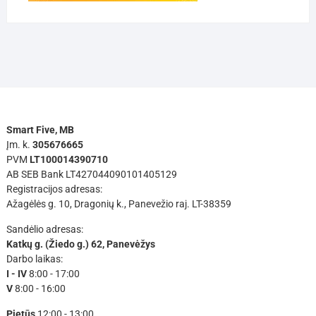
Smart Five, MB
Įm. k.
305676665
PVM
LT100014390710
AB SEB Bank LT427044090101405129
Registracijos adresas:
Ažagėlės g. 10, Dragonių k., Panevežio raj. LT-38359
Sandėlio adresas:
Katkų g. (Žiedo g.) 62, Panevėžys
Darbo laikas:
I - IV
8:00 - 17:00
V
8:00 - 16:00
Pietūs
12:00 - 13:00