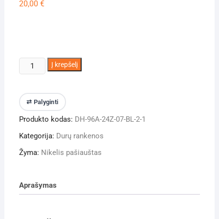
20,00
€
produkto
Į krepšelį
kiekis:
Durų
rankena
⇄ Palyginti
DH-
Produkto kodas:
DH-96A-24Z-07-BL-2-1
91
Kategorija:
Durų rankenos
Žyma:
Nikelis pašiauštas
Aprašymas