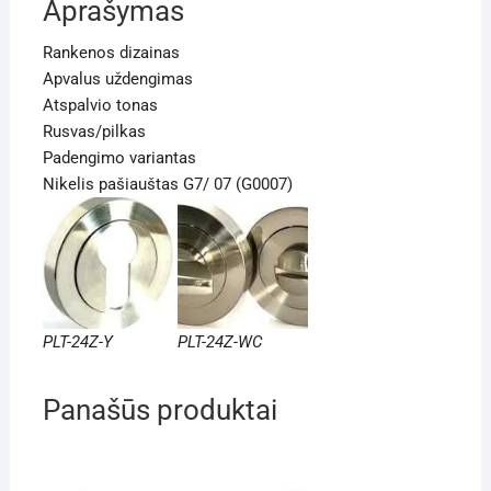
Aprašymas
Rankenos dizainas
Apvalus uždengimas
Atspalvio tonas
Rusvas/pilkas
Padengimo variantas
Nikelis pašiauštas G7/ 07 (G0007)
PLT-24Z-Y
PLT-24Z-WC
Panašūs produktai