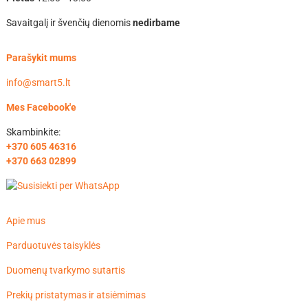
Savaitgalį ir švenčių dienomis
nedirbame
Parašykit mums
info@smart5.lt
Mes Facebook'e
Skambinkite:
+370 605 46316
+370 663 02899
Apie mus
Parduotuvės taisyklės
Duomenų tvarkymo sutartis
Prekių pristatymas ir atsiėmimas