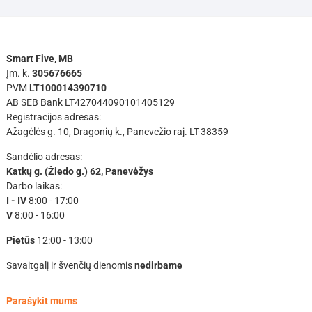
Smart Five, MB
Įm. k.
305676665
PVM
LT100014390710
AB SEB Bank LT427044090101405129
Registracijos adresas:
Ažagėlės g. 10, Dragonių k., Panevežio raj. LT-38359
Sandėlio adresas:
Katkų g. (Žiedo g.) 62, Panevėžys
Darbo laikas:
I - IV
8:00 - 17:00
V
8:00 - 16:00
Pietūs
12:00 - 13:00
Savaitgalį ir švenčių dienomis
nedirbame
Parašykit mums