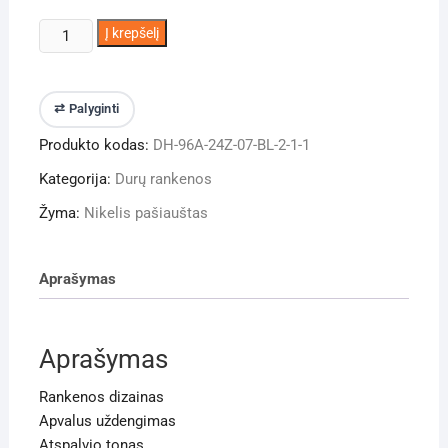
produkto
Į krepšelį
kiekis:
Durų
rankena
⇄ Palyginti
DH-
Produkto kodas:
DH-96A-24Z-07-BL-2-1-1
95
Kategorija:
Durų rankenos
Žyma:
Nikelis pašiauštas
Aprašymas
Aprašymas
Rankenos dizainas
Apvalus uždengimas
Atspalvio tonas