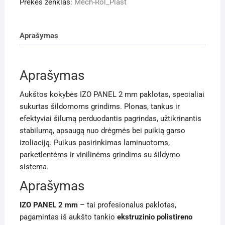
(1,1
Prekės ženklas:
Mech-Rol_Plast
m
×
Aprašymas
1
rul.,
25
Aprašymas
m²)
Aukštos kokybės IZO PANEL 2 mm paklotas, specialiai
sukurtas šildomoms grindims. Plonas, tankus ir
efektyviai šilumą perduodantis pagrindas, užtikrinantis
stabilumą, apsaugą nuo drėgmės bei puikią garso
izoliaciją. Puikus pasirinkimas laminuotoms,
parketlentėms ir vinilinėms grindims su šildymo
sistema.
Aprašymas
IZO PANEL 2 mm
– tai profesionalus paklotas,
pagamintas iš aukšto tankio
ekstruzinio polistireno