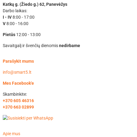
Katkų g. (Žiedo g.) 62, Panevėžys
Darbo laikas:
I - IV
8:00 - 17:00
V
8:00 - 16:00
Pietūs
12:00 - 13:00
Savaitgalį ir švenčių dienomis
nedirbame
Parašykit mums
info@smart5.lt
Mes Facebook'e
Skambinkite:
+370 605 46316
+370 663 02899
Apie mus