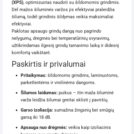
(XPS)
, optimizuotas naudoti su šildomomis grindimis.
Dėl mažos šiluminės varžos jis efektyviai praleidžia
šilumą, todėl grindinis šildymas veikia maksimaliai
efektyviai.
Paklotas apsaugo grindų dangą nuo pagrindo
nelygumų, drėgmės bei temperatūrinių svyravimų,
užtikrindamas ilgesnį grindų tarnavimo laiką ir didesnį
komfortą vaikštant.
Paskirtis ir privalumai
Pritaikymas:
šildomoms grindims, laminuotoms,
parketlentėms ir vinilinėms dangoms.
Šilumos laidumas:
puikus – itin maža šiluminė
varža leidžia šilumai greitai sklisti į paviršių.
Garso izoliacija:
sumažina žingsnių bei smūgių
garsą iki 18 dB.
Apsauga nuo drėgmės:
veikia kaip izoliacinis