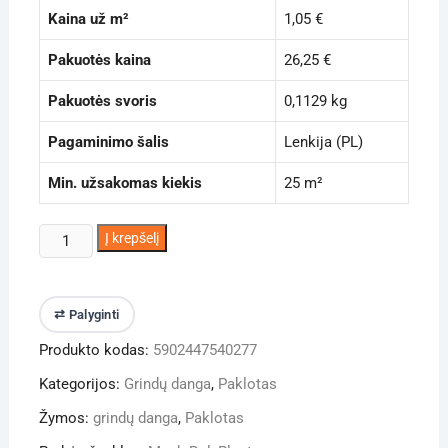
Kaina už m²
1,05 €
Pakuotės kaina
26,25 €
Pakuotės svoris
0,1129 kg
Pagaminimo šalis
Lenkija (PL)
Min. užsakomas kiekis
25 m²
produkto
Į krepšelį
kiekis:
Paklotas
IZO
⇄ Palyginti
PANEL
Produkto kodas:
5902447540277
šildomoms
grindims
Kategorijos:
Grindų danga
,
Paklotas
2
Žymos:
grindų danga
,
Paklotas
mm