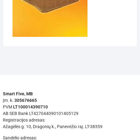
Smart Five, MB
Įm. k.
305676665
PVM
LT100014390710
AB SEB Bank LT427044090101405129
Registracijos adresas:
Ažagėlės g. 10, Dragonių k., Panevežio raj. LT-38359
Sandėlio adresas: