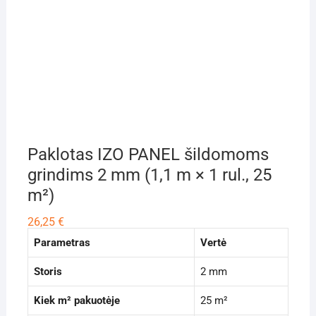
Paklotas IZO PANEL šildomoms
grindims 2 mm (1,1 m × 1 rul., 25
m²)
26,25
€
Parametras
Vertė
Storis
2 mm
Kiek m² pakuotėje
25 m²