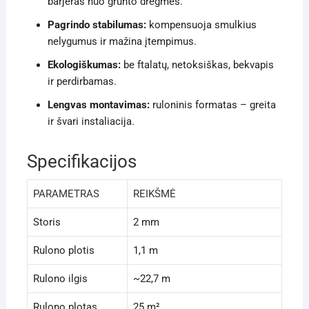
barjeras nuo grunto drėgmės.
Pagrindo stabilumas:
kompensuoja smulkius
nelygumus ir mažina įtempimus.
Ekologiškumas:
be ftalatų, netoksiškas, bekvapis
ir perdirbamas.
Lengvas montavimas:
ruloninis formatas – greita
ir švari instaliacija.
Specifikacijos
PARAMETRAS
REIKŠMĖ
Storis
2 mm
Rulono plotis
1,1 m
Rulono ilgis
~22,7 m
Rulono plotas
25 m²