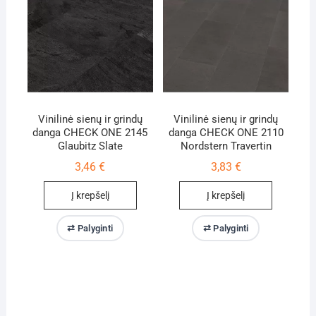
Vinilinė sienų ir grindų
Vinilinė sienų ir grindų
danga CHECK ONE 2145
danga CHECK ONE 2110
Glaubitz Slate
Nordstern Travertin
3,46
€
3,83
€
Į krepšelį
Į krepšelį
⇄ Palyginti
⇄ Palyginti