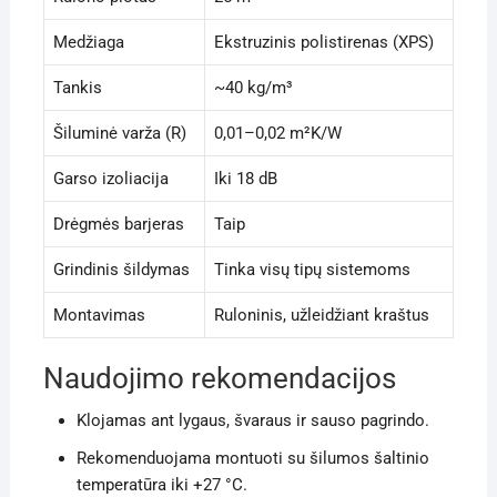
Medžiaga
Ekstruzinis polistirenas (XPS)
Tankis
~40 kg/m³
Šiluminė varža (R)
0,01–0,02 m²K/W
Garso izoliacija
Iki 18 dB
Drėgmės barjeras
Taip
Grindinis šildymas
Tinka visų tipų sistemoms
Montavimas
Ruloninis, užleidžiant kraštus
Naudojimo rekomendacijos
Klojamas ant lygaus, švaraus ir sauso pagrindo.
Rekomenduojama montuoti su šilumos šaltinio
temperatūra iki +27 °C.