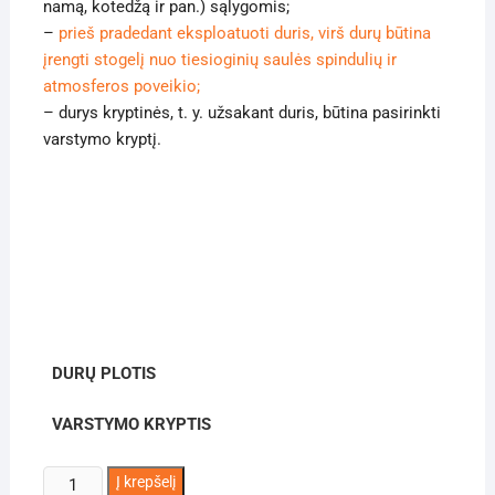
namą, kotedžą ir pan.) sąlygomis;
–
prieš pradedant eksploatuoti duris, virš durų būtina
įrengti stogelį nuo tiesioginių saulės spindulių ir
atmosferos poveikio;
– durys kryptinės, t. y. užsakant duris, būtina pasirinkti
varstymo kryptį.
DURŲ PLOTIS
VARSTYMO KRYPTIS
produkto
Į krepšelį