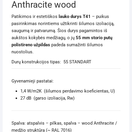
Anthracite wood
Patikimos ir estetiškos
lauko durys T41
– puikus
pasirinkimas norintiems užtikrinti šilumos izoliaciją,
saugumą ir patvarumą. Šios durys pagamintos iš
aukštos kokybės medžiagų, o jų
55 mm storio putų
polistireno užpildas
padeda sumažinti šilumos
nuostolius.
Durų konstrukcijos tipas: 55 STANDART
Gyvenamieji pastatai:
1,4 W/m2K (šilumos perdavimo koeficientas, U)
27 dB (garso izoliacija, Rw)
Spalva: atspalvis – pilkas, spalva – wood Anthracite /
medžio struktūra (~ RAL 7016)