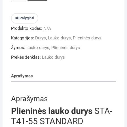
kiekis:
Plieninės
lauko
⇄ Palyginti
durys
Produkto kodas:
N/A
STA-
T41-
Kategorijos:
Durys
,
Lauko durys
,
Plieninės durys
55
Žymos:
Lauko durys
,
Plieninės durys
STANDARD
Anthracite
Prekės ženklas:
Lauko durys
wood
Aprašymas
Aprašymas
Plieninės lauko durys
STA-
T41-55 STANDARD