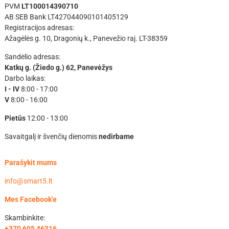
PVM
LT100014390710
AB SEB Bank LT427044090101405129
Registracijos adresas:
Ažagėlės g. 10, Dragonių k., Panevežio raj. LT-38359
Sandėlio adresas:
Katkų g. (Žiedo g.) 62, Panevėžys
Darbo laikas:
I - IV
8:00 - 17:00
V
8:00 - 16:00
Pietūs
12:00 - 13:00
Savaitgalį ir švenčių dienomis
nedirbame
Parašykit mums
info@smart5.lt
Mes Facebook'e
Skambinkite:
+370 605 46316