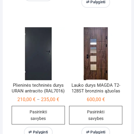
⇄ Palyginti
product
has
multiple
variants.
The
options
may
be
chosen
on
the
product
Plieninės techninės durys
Lauko durys MAGDA T2-
URAN antracito (RAL7016)
128ST bronzinis ąžuolas
page
Price
210,00
€
235,00
€
600,00
€
–
range:
210,00 €
Pasirinkti
Pasirinkti
through
235,00 €
savybes
savybes
This
This
⇄ Palyginti
⇄ Palyginti