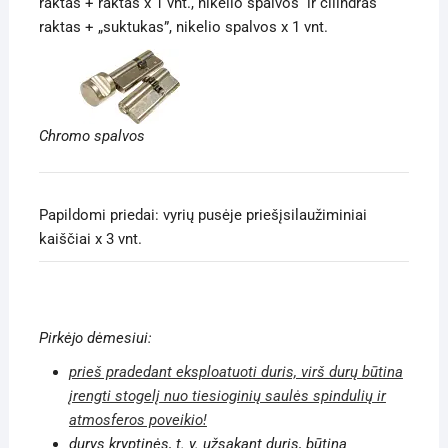
raktas + raktas x 1 vnt., nikelio spalvos ir cilindras
raktas + „suktukas”, nikelio spalvos x 1 vnt.
Chromo spalvos
Papildomi priedai: vyrių pusėje priešįsilaužiminiai
kaiščiai x 3 vnt.
Pirkėjo dėmesiui:
prieš pradedant eksploatuoti duris, virš durų būtina
įrengti stogelį nuo tiesioginių saulės spindulių ir
atmosferos poveikio!
durys kryptinės, t. y. užsakant duris, būtina