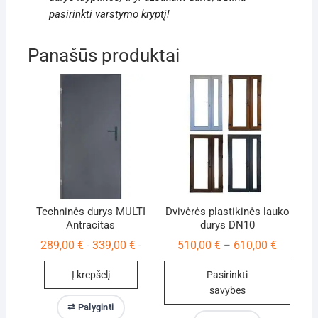
pasirinkti varstymo kryptį!
Panašūs produktai
Techninės durys MULTI
Dvivėrės plastikinės lauko
Antracitas
durys DN10
Price
289,00
€
339,00
€
510,00
€
610,00
€
-
-
–
range:
510,00 €
Į krepšelį
Pasirinkti
through
610,00 €
savybes
⇄ Palyginti
This