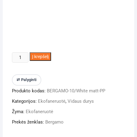
produkto
Į krepšelį
kiekis:
Vidaus
durys
⇄ Palyginti
BERGAMO-
Produkto kodas:
BERGAMO-10/White matt-PP
10
White
Kategorijos:
Ekofaneruotė
,
Vidaus durys
Matt
Žyma:
Ekofaneruotė
(~RAL
9003)
Prekės ženklas:
Bergamo
PP