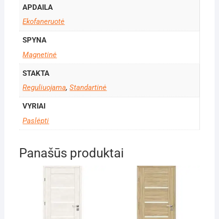
APDAILA
Ekofaneruotė
SPYNA
Magnetinė
STAKTA
Reguliuojama
,
Standartinė
VYRIAI
Paslėpti
Panašūs produktai