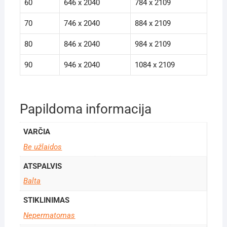
60
646 x 2040
784 x 2109
70
746 x 2040
884 x 2109
80
846 x 2040
984 x 2109
90
946 x 2040
1084 x 2109
Papildoma informacija
VARČIA
Be užlaidos
ATSPALVIS
Balta
STIKLINIMAS
Nepermatomas