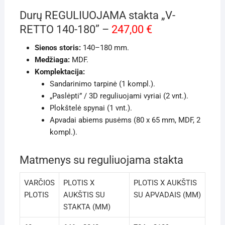
Durų REGULIUOJAMA stakta „V-
RETTO 140-180” –
247,00 €
Sienos storis:
140–180 mm.
Medžiaga:
MDF.
Komplektacija:
Sandarinimo tarpinė (1 kompl.).
„Paslėpti” / 3D reguliuojami vyriai (2 vnt.).
Plokštelė spynai (1 vnt.).
Apvadai abiems pusėms (80 x 65 mm, MDF, 2
kompl.).
Matmenys su reguliuojama stakta
VARČIOS
PLOTIS X
PLOTIS X AUKŠTIS
PLOTIS
AUKŠTIS SU
SU APVADAIS (MM)
STAKTA (MM)