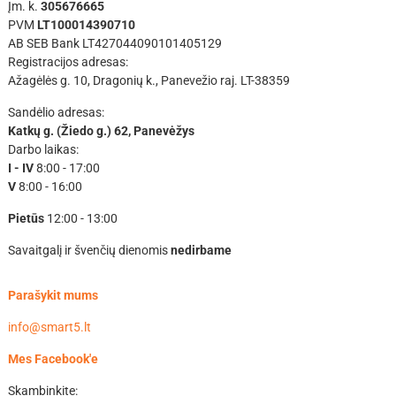
Įm. k.
305676665
PVM
LT100014390710
AB SEB Bank LT427044090101405129
Registracijos adresas:
Ažagėlės g. 10, Dragonių k., Panevežio raj. LT-38359
Sandėlio adresas:
Katkų g. (Žiedo g.) 62, Panevėžys
Darbo laikas:
I - IV
8:00 - 17:00
V
8:00 - 16:00
Pietūs
12:00 - 13:00
Savaitgalį ir švenčių dienomis
nedirbame
Parašykit mums
info@smart5.lt
Mes Facebook'e
Skambinkite: