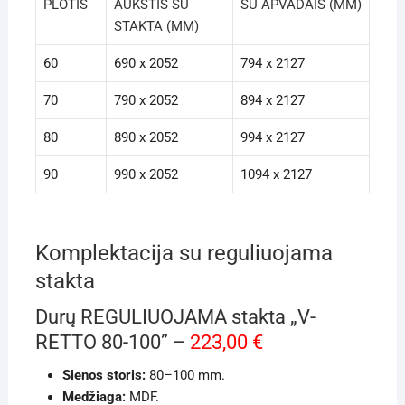
PLOTIS
AUKŠTIS SU
SU APVADAIS (MM)
STAKTA (MM)
60
690 x 2052
794 x 2127
70
790 x 2052
894 x 2127
80
890 x 2052
994 x 2127
90
990 x 2052
1094 x 2127
Komplektacija su reguliuojama
stakta
Durų REGULIUOJAMA stakta „V-
RETTO 80-100” –
223,00 €
Sienos storis:
80–100 mm.
Medžiaga:
MDF.