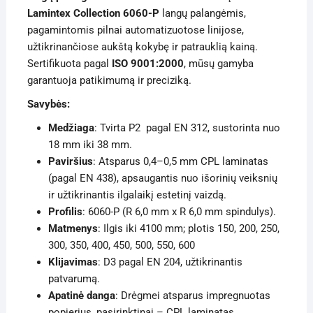
Lamintex Collection 6060-P
langų palangėmis,
pagamintomis pilnai automatizuotose linijose,
užtikrinančiose aukštą kokybę ir patrauklią kainą.
Sertifikuota pagal
ISO 9001:2000
, mūsų gamyba
garantuoja patikimumą ir preciziką.
Savybės:
Medžiaga
: Tvirta P2 pagal EN 312, sustorinta nuo
18 mm iki 38 mm.
Paviršius
: Atsparus 0,4–0,5 mm CPL laminatas
(pagal EN 438), apsaugantis nuo išorinių veiksnių
ir užtikrinantis ilgalaikį estetinį vaizdą.
Profilis
: 6060-P (R 6,0 mm x R 6,0 mm spindulys).
Matmenys
: Ilgis iki 4100 mm; plotis 150, 200, 250,
300, 350, 400, 450, 500, 550, 600
Klijavimas
: D3 pagal EN 204, užtikrinantis
patvarumą.
Apatinė danga
: Drėgmei atsparus impregnuotas
popierius, pasirinktinai – CPL laminatas.