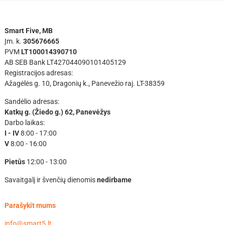
Smart Five, MB
Įm. k.
305676665
PVM
LT100014390710
AB SEB Bank LT427044090101405129
Registracijos adresas:
Ažagėlės g. 10, Dragonių k., Panevežio raj. LT-38359
Sandėlio adresas:
Katkų g. (Žiedo g.) 62, Panevėžys
Darbo laikas:
I - IV
8:00 - 17:00
V
8:00 - 16:00
Pietūs
12:00 - 13:00
Savaitgalį ir švenčių dienomis
nedirbame
Parašykit mums
info@smart5.lt