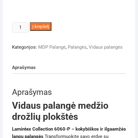
produkto
Į krepšelį
kiekis:
Vidaus
Kategorijos:
MDP Palangė
,
Palangės
,
Vidaus palangės
palangė
15
cm
Aprašymas
pločio
MDP
Aprašymas
Vidaus palangė medžio
drožlių plokštės
Lamintex Collection 6060-P – kokybiškos ir ilgaamžės
langų palangės
Transformuokite savo erdvę su