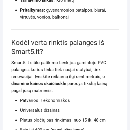
Tarnavimo laikas:
>20 metų
Pritaikymas:
gyvenamosios patalpos, biurai,
virtuvės, vonios, balkonai
Kodėl verta rinktis palanges iš
Smart5.lt?
Smart5.lt siūlo patikimo Lenkijos gamintojo PVC
palanges, kurios tinka tiek naujai statybai, tiek
renovacijai. Įveskite reikiamą ilgį centimetrais, o
dinaminė kainos skaičiuoklė
parodys tikslią kainą
pagal jūsų matmenis.
Patvarios ir ekonomiškos
Universalus dizainas
Platus pločių pasirinkimas: nuo 15 iki 48 cm
Ilgis iki 600 cm (pagal užsakymą)