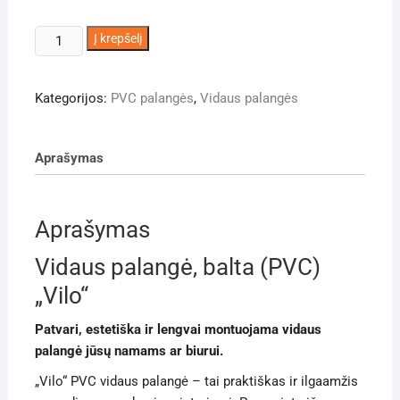
produkto
Į krepšelį
kiekis:
Vidaus
Kategorijos:
PVC palangės
,
Vidaus palangės
palangė
25
cm
Aprašymas
pločio
Aprašymas
Vidaus palangė, balta (PVC)
„Vilo“
Patvari, estetiška ir lengvai montuojama vidaus
palangė jūsų namams ar biurui.
„Vilo“ PVC vidaus palangė – tai praktiškas ir ilgaamžis