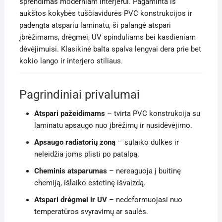
sprendimas moderniam interjerui. Pagaminta iš
aukštos kokybės tuščiavidurės PVC konstrukcijos ir
padengta atspariu laminatu, ši palangė atspari
įbrėžimams, drėgmei, UV spinduliams bei kasdieniam
dėvėjimuisi. Klasikinė balta spalva lengvai dera prie bet
kokio lango ir interjero stiliaus.
Pagrindiniai privalumai
Atspari pažeidimams
– tvirta PVC konstrukcija su
laminatu apsaugo nuo įbrėžimų ir nusidėvėjimo.
Apsaugo radiatorių zoną
– sulaiko dulkes ir
neleidžia joms plisti po patalpą.
Cheminis atsparumas
– nereaguoja į buitinę
chemiją, išlaiko estetinę išvaizdą.
Atspari drėgmei ir UV
– nedeformuojasi nuo
temperatūros svyravimų ar saulės.