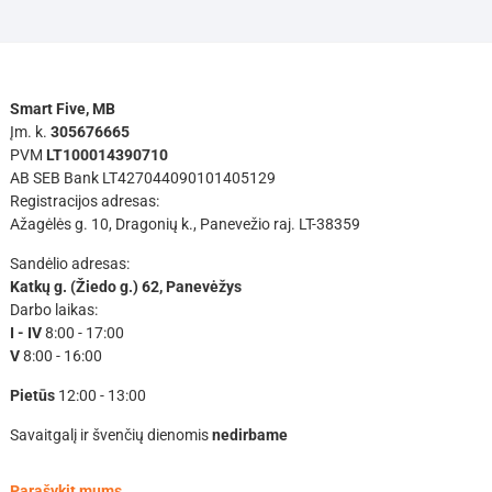
Smart Five, MB
Įm. k.
305676665
PVM
LT100014390710
AB SEB Bank LT427044090101405129
Registracijos adresas:
Ažagėlės g. 10, Dragonių k., Panevežio raj. LT-38359
Sandėlio adresas:
Katkų g. (Žiedo g.) 62, Panevėžys
Darbo laikas:
I - IV
8:00 - 17:00
V
8:00 - 16:00
Pietūs
12:00 - 13:00
Savaitgalį ir švenčių dienomis
nedirbame
Parašykit mums