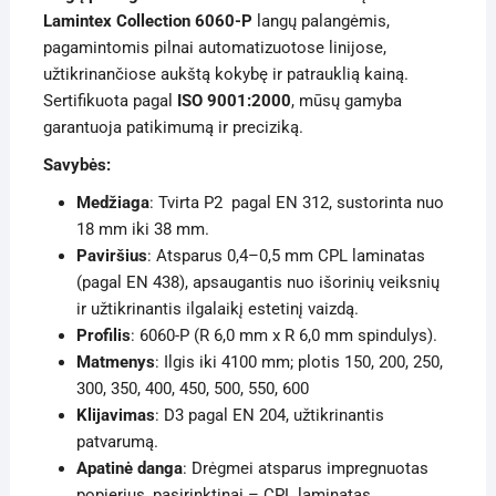
Lamintex Collection 6060-P
langų palangėmis,
pagamintomis pilnai automatizuotose linijose,
užtikrinančiose aukštą kokybę ir patrauklią kainą.
Sertifikuota pagal
ISO 9001:2000
, mūsų gamyba
garantuoja patikimumą ir preciziką.
Savybės:
Medžiaga
: Tvirta P2 pagal EN 312, sustorinta nuo
18 mm iki 38 mm.
Paviršius
: Atsparus 0,4–0,5 mm CPL laminatas
(pagal EN 438), apsaugantis nuo išorinių veiksnių
ir užtikrinantis ilgalaikį estetinį vaizdą.
Profilis
: 6060-P (R 6,0 mm x R 6,0 mm spindulys).
Matmenys
: Ilgis iki 4100 mm; plotis 150, 200, 250,
300, 350, 400, 450, 500, 550, 600
Klijavimas
: D3 pagal EN 204, užtikrinantis
patvarumą.
Apatinė danga
: Drėgmei atsparus impregnuotas
popierius, pasirinktinai – CPL laminatas.