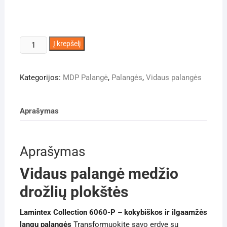
produkto
Į krepšelį
kiekis:
Vidaus
Kategorijos:
MDP Palangė
,
Palangės
,
Vidaus palangės
palangė
30
cm
Aprašymas
pločio
MDP
Aprašymas
Vidaus palangė medžio
drožlių plokštės
Lamintex Collection 6060-P – kokybiškos ir ilgaamžės
langų palangės
Transformuokite savo erdvę su