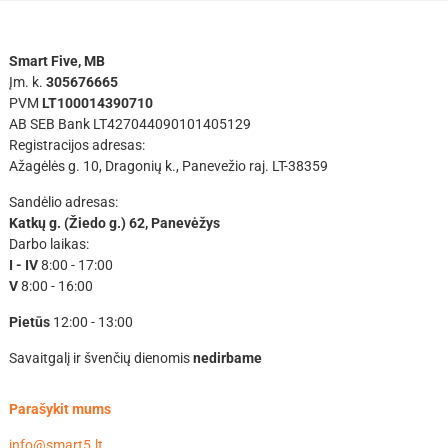
Smart Five, MB
Įm. k.
305676665
PVM
LT100014390710
AB SEB Bank LT427044090101405129
Registracijos adresas:
Ažagėlės g. 10, Dragonių k., Panevežio raj. LT-38359
Sandėlio adresas:
Katkų g. (Žiedo g.) 62, Panevėžys
Darbo laikas:
I - IV
8:00 - 17:00
V
8:00 - 16:00
Pietūs
12:00 - 13:00
Savaitgalį ir švenčių dienomis
nedirbame
Parašykit mums
info@smart5.lt