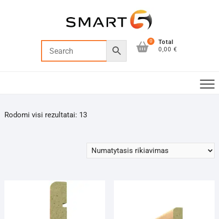
Skip
to
content
0
Total
0,00 €
Rodomi visi rezultatai: 13