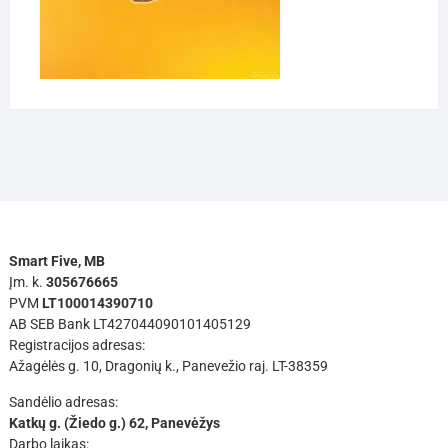
Smart Five, MB
Įm. k.
305676665
PVM
LT100014390710
AB SEB Bank LT427044090101405129
Registracijos adresas:
Ažagėlės g. 10, Dragonių k., Panevežio raj. LT-38359
Sandėlio adresas:
Katkų g. (Žiedo g.) 62, Panevėžys
Darbo laikas: