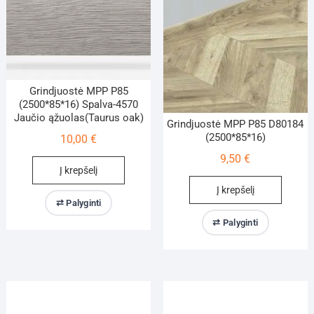
Grindjuostė MPP P85
(2500*85*16) Spalva-4570
Jaučio ąžuolas(Taurus oak)
Grindjuostė MPP P85 D80184
(2500*85*16)
10,00
€
9,50
€
Į krepšelį
Į krepšelį
⇄ Palyginti
⇄ Palyginti