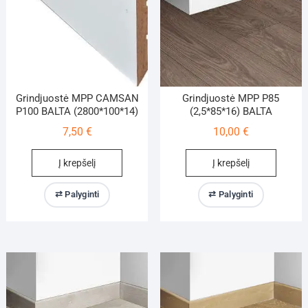
Grindjuostė MPP CAMSAN
Grindjuostė MPP P85
P100 BALTA (2800*100*14)
(2,5*85*16) BALTA
7,50
€
10,00
€
Į krepšelį
Į krepšelį
⇄ Palyginti
⇄ Palyginti