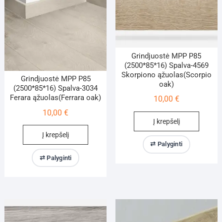
Grindjuostė MPP P85
(2500*85*16) Spalva-4569
Skorpiono ąžuolas(Scorpio
Grindjuostė MPP P85
oak)
(2500*85*16) Spalva-3034
Ferara ąžuolas(Ferrara oak)
10,00
€
10,00
€
Į krepšelį
Į krepšelį
⇄ Palyginti
⇄ Palyginti