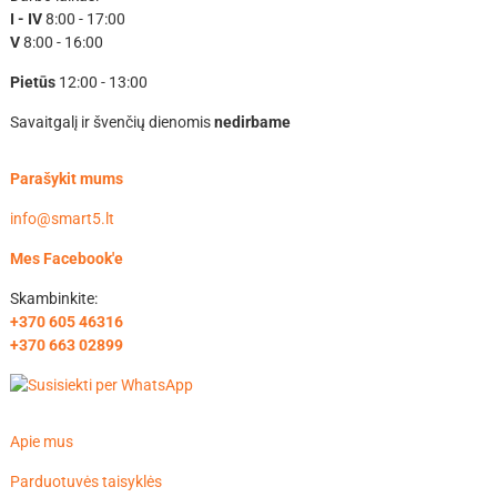
I - IV
8:00 - 17:00
V
8:00 - 16:00
Pietūs
12:00 - 13:00
Savaitgalį ir švenčių dienomis
nedirbame
Parašykit mums
info@smart5.lt
Mes Facebook'e
Skambinkite:
+370 605 46316
+370 663 02899
Apie mus
Parduotuvės taisyklės