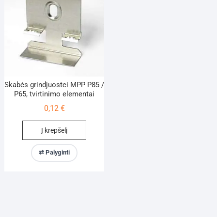
Skabės grindjuostei MPP P85 /
P65, tvirtinimo elementai
0,12
€
Į krepšelį
⇄ Palyginti