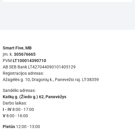
Smart Five, MB
Įm. k.
305676665
PVM
LT100014390710
AB SEB Bank LT427044090101405129
Registracijos adresas:
Ažagėlės g. 10, Dragonių k., Panevežio raj. LT-38359
Sandėlio adresas:
Katkų g. (Žiedo g.) 62, Panevėžys
Darbo laikas:
I - IV
8:00 - 17:00
V
8:00 - 16:00
Pietūs
12:00 - 13:00