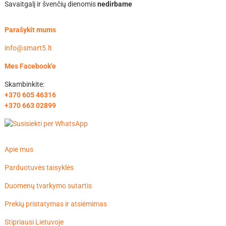
Savaitgalį ir švenčių dienomis
nedirbame
Parašykit mums
info@smart5.lt
Mes Facebook'e
Skambinkite:
+370 605 46316
+370 663 02899
Apie mus
Parduotuvės taisyklės
Duomenų tvarkymo sutartis
Prekių pristatymas ir atsiėmimas
Stipriausi Lietuvoje