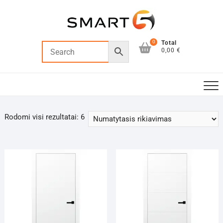
Skip
to
content
0
Total
0,00 €
Rodomi visi rezultatai: 6