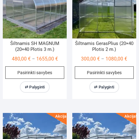
on
on
the
th
product
pr
page
pa
Šiltnamis SH MAGNUM
Šiltnamis GerasPlius (20×40
(20×40 Plotis 3 m.)
Plotis 2 m.)
Price
Price
480,00
€
1655,00
€
300,00
€
1080,00
€
–
–
range:
range
This
Th
Pasirinkti savybes
Pasirinkti savybes
480,00 €
300,0
product
pr
through
throu
has
ha
⇄ Palyginti
⇄ Palyginti
1655,00 €
1080,
multiple
mu
variants.
va
The
Th
options
op
Akcija!
Akcija!
may
m
be
be
chosen
ch