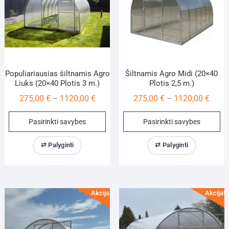
Populiariausias šiltnamis Agro
Šiltnamis Agro Midi (20×40
Liuks (20×40 Plotis 3 m.)
Plotis 2,5 m.)
Price
Price
275,00
€
1120,00
€
275,00
€
1120,00
€
–
–
range:
range
This
Th
Pasirinkti savybes
Pasirinkti savybes
275,00 €
275,0
product
pr
through
throu
has
ha
⇄ Palyginti
⇄ Palyginti
1120,00 €
1120,
multiple
mu
variants.
va
The
Th
options
op
Akcija!
Akcija!
may
m
be
be
chosen
ch