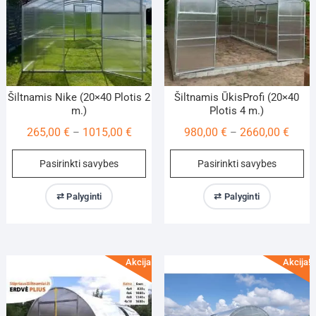
on
on
the
th
product
pr
page
pa
Šiltnamis Nike (20×40 Plotis 2
Šiltnamis ŪkisProfi (20×40
m.)
Plotis 4 m.)
Price
Price
265,00
€
1015,00
€
980,00
€
2660,00
€
–
–
range:
range
This
Th
Pasirinkti savybes
Pasirinkti savybes
265,00 €
980,0
product
pr
through
throu
has
ha
⇄ Palyginti
⇄ Palyginti
1015,00 €
2660,
multiple
mu
variants.
va
The
Th
options
op
Akcija!
Akcija!
may
m
be
be
chosen
ch