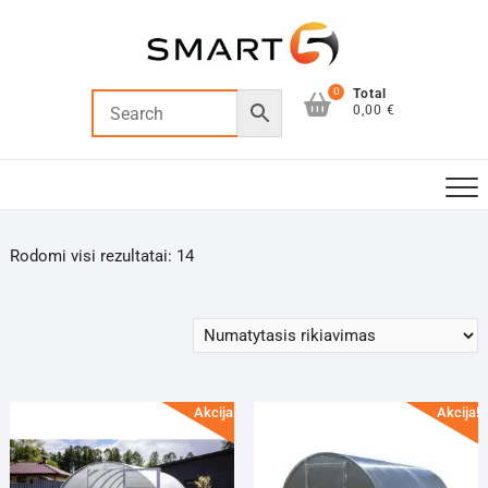
Skip
to
content
0
Total
0,00 €
Rodomi visi rezultatai: 14
Akcija!
Akcija!