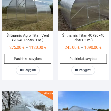
on
on
the
th
product
pr
page
pa
Šiltnamis Agro Titan Vent
Šiltnamis Titan 40 (20×40
(20×40 Plotis 3 m.)
Plotis 3 m.)
Price
Price
275,00
€
1120,00
€
245,00
€
1090,00
€
–
–
range:
range
This
Th
Pasirinkti savybes
Pasirinkti savybes
275,00 €
245,0
product
pr
through
throu
has
ha
⇄ Palyginti
⇄ Palyginti
1120,00 €
1090,
multiple
mu
variants.
va
The
Th
options
op
Akcija!
may
m
be
be
chosen
ch