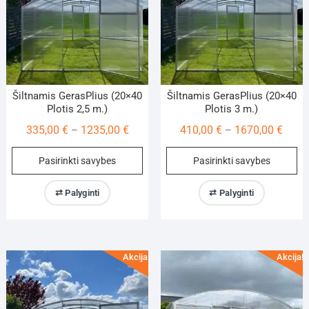
on
on
the
th
product
pr
page
pa
Šiltnamis GerasPlius (20×40
Šiltnamis GerasPlius (20×40
Plotis 2,5 m.)
Plotis 3 m.)
Price
Price
335,00
€
1235,00
€
410,00
€
1670,00
€
–
–
range:
range
This
Th
Pasirinkti savybes
Pasirinkti savybes
335,00 €
410,0
product
pr
through
throu
has
ha
⇄ Palyginti
⇄ Palyginti
1235,00 €
1670,
multiple
mu
variants.
va
The
Th
options
op
Akcija!
Akcija!
may
m
be
be
chosen
ch