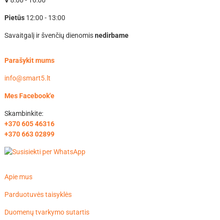
V
8:00 - 16:00
Pietūs
12:00 - 13:00
Savaitgalį ir švenčių dienomis
nedirbame
Parašykit mums
info@smart5.lt
Mes Facebook'e
Skambinkite:
+370 605 46316
+370 663 02899
Apie mus
Parduotuvės taisyklės
Duomenų tvarkymo sutartis