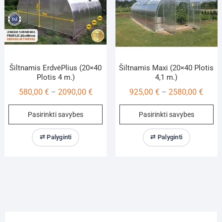
on
on
the
th
product
pr
page
pa
Šiltnamis ErdvėPlius (20×40
Šiltnamis Maxi (20×40 Plotis
Plotis 4 m.)
4,1 m.)
Price
Price
580,00
€
2090,00
€
925,00
€
2580,00
€
–
–
range:
range
This
Th
Pasirinkti savybes
Pasirinkti savybes
580,00 €
925,0
product
pr
through
throu
has
ha
⇄ Palyginti
⇄ Palyginti
2090,00 €
2580,
multiple
mu
variants.
va
The
Th
options
op
may
m
be
be
chosen
ch