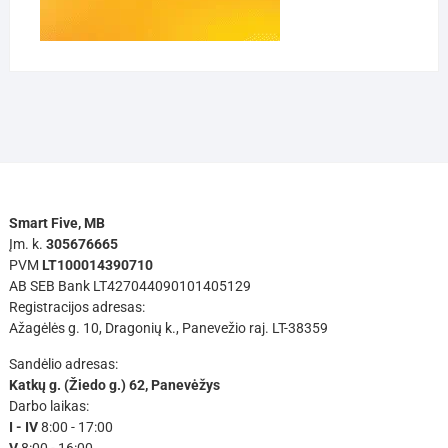
Smart Five, MB
Įm. k.
305676665
PVM
LT100014390710
AB SEB Bank LT427044090101405129
Registracijos adresas:
Ažagėlės g. 10, Dragonių k., Panevežio raj. LT-38359
Sandėlio adresas:
Katkų g. (Žiedo g.) 62, Panevėžys
Darbo laikas:
I - IV
8:00 - 17:00