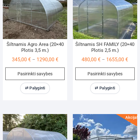
on
on
the
th
product
pr
page
pa
Šiltnamis Agro Area (20×40
Šiltnamis SH FAMILY (20×40
Plotis 3,5 m.)
Plotis 2,5 m.)
Price
Price
345,00
€
1290,00
€
480,00
€
1655,00
€
–
–
range:
range
This
Th
Pasirinkti savybes
Pasirinkti savybes
345,00 €
480,0
product
pr
through
throu
has
ha
⇄ Palyginti
⇄ Palyginti
1290,00 €
1655,
multiple
mu
variants.
va
The
Th
options
op
Akcija!
may
m
be
be
chosen
ch