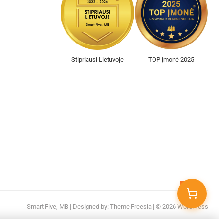
Stipriausi Lietuvoje
TOP įmonė 2025
Go
to
Smart Five, MB
| Designed by:
Theme Freesia
| © 2026
WordPress
top