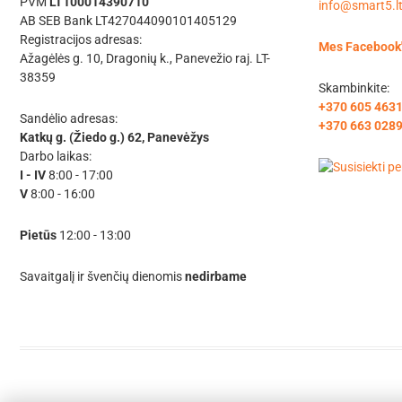
PVM
LT100014390710
info@smart5.l
AB SEB Bank LT427044090101405129
Registracijos adresas:
Mes Facebook
Ažagėlės g. 10, Dragonių k., Panevežio raj. LT-
38359
Skambinkite:
+370 605 463
Sandėlio adresas:
+370 663 028
Katkų g. (Žiedo g.) 62, Panevėžys
Darbo laikas:
I - IV
8:00 - 17:00
V
8:00 - 16:00
Pietūs
12:00 - 13:00
Savaitgalį ir švenčių dienomis
nedirbame