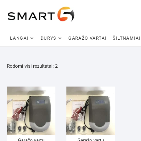
Skip
to
content
LANGAI
DURYS
GARAŽO VARTAI
ŠILTNAMIAI
Rodomi visi rezultatai: 2
Garažo vartų
Garažo vartų