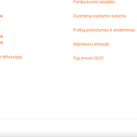
t
Parduotuvės taisyklės
'e
Duomenų tvarkymo sutartis
Prekių pristatymas ir atsiėmimas
16
99
Stipriausi Lietuvoje
Top įmonė 2025