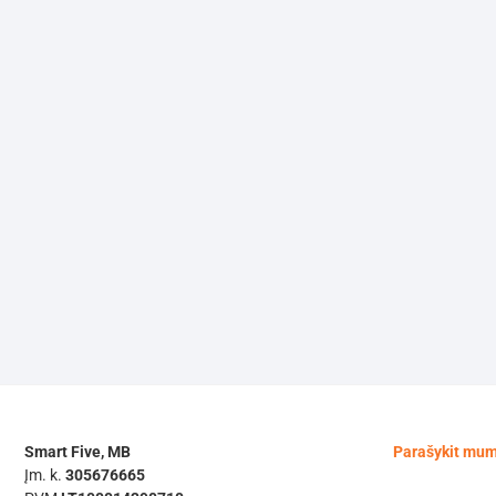
Smart Five, MB
Parašykit mu
Įm. k.
305676665