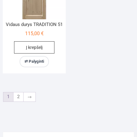
Vidaus durys TRADITION 51
115,00
€
Į krepšelį
⇄ Palyginti
1
2
→