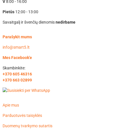
V
8:00 - 16:00
Pietūs
12:00 - 13:00
Savaitgalį ir švenčių dienomis
nedirbame
Parašykit mums
info@smart5.lt
Mes Facebook'e
Skambinkite:
+370 605 46316
+370 663 02899
Apie mus
Parduotuvės taisyklės
Duomenų tvarkymo sutartis