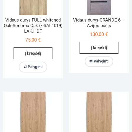
Vidaus durys FULL whitened
Vidaus durys GRANDE 6 –
Oak-Sonoma Oak (~RAL1019)
Azijos pušis
LAK.HDF
130,00
€
75,00
€
Į krepšelį
Į krepšelį
⇄ Palyginti
⇄ Palyginti