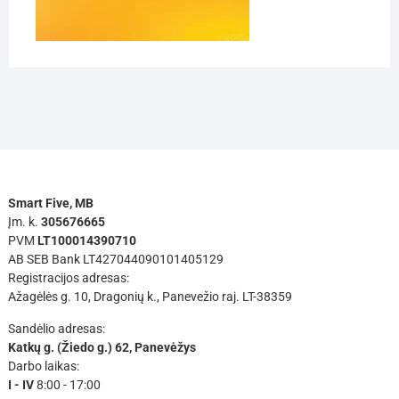
Smart Five, MB
Įm. k.
305676665
PVM
LT100014390710
AB SEB Bank LT427044090101405129
Registracijos adresas:
Ažagėlės g. 10, Dragonių k., Panevežio raj. LT-38359
Sandėlio adresas:
Katkų g. (Žiedo g.) 62, Panevėžys
Darbo laikas:
I - IV
8:00 - 17:00