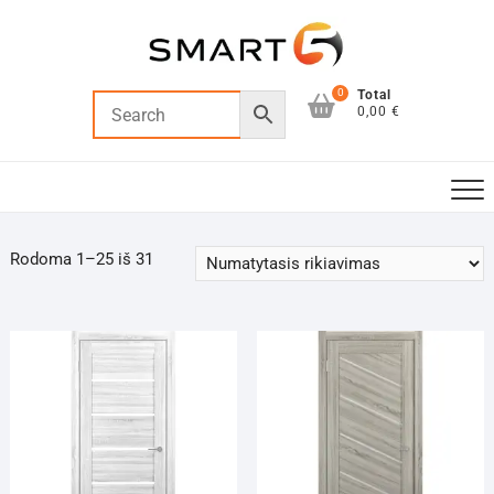
Skip
to
content
0
Total
0,00 €
Rodoma 1–25 iš 31