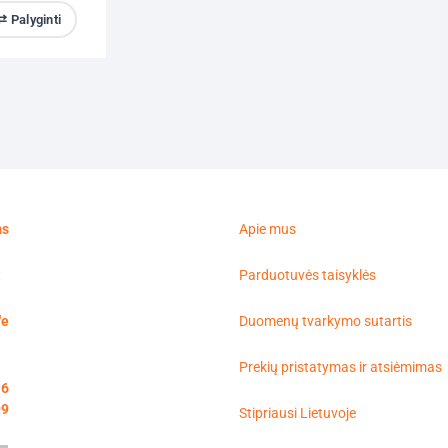
⇄ Palyginti
ms
Apie mus
t
Parduotuvės taisyklės
'e
Duomenų tvarkymo sutartis
Prekių pristatymas ir atsiėmimas
16
99
Stipriausi Lietuvoje