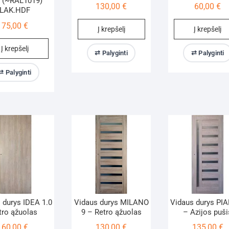
 (~RAL1019)
130,00
€
60,00
€
LAK.HDF
75,00
€
Į krepšelį
Į krepšelį
Į krepšelį
⇄ Palyginti
⇄ Palyginti
⇄ Palyginti
 durys IDEA 1.0
Vidaus durys MILANO
Vidaus durys PI
tro ąžuolas
9 – Retro ąžuolas
– Azijos puši
60,00
€
130,00
€
135,00
€