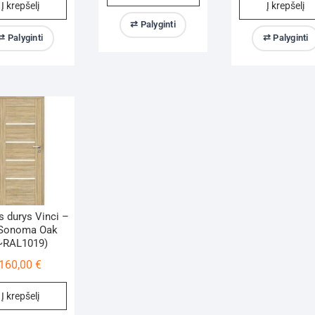
Į krepšelį
Į krepšelį
⇄ Palyginti
⇄ Palyginti
⇄ Palyginti
s durys Vinci –
 Sonoma Oak
~RAL1019)
160,00
€
Į krepšelį