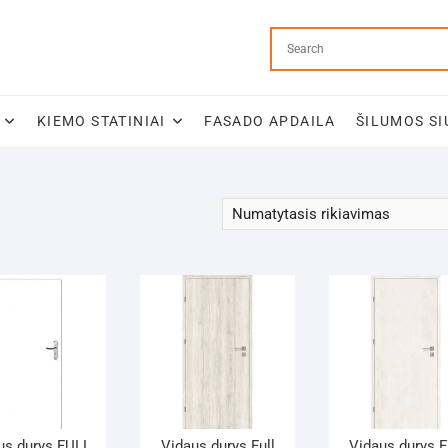
KIEMO STATINIAI
FASADO APDAILA
ŠILUMOS SI
us durys FULL
Vidaus durys Full
Vidaus durys F