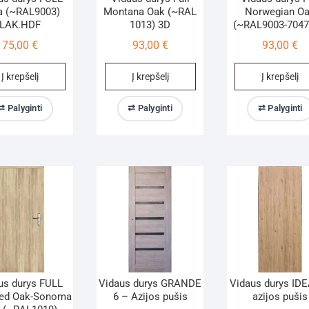
a (~RAL9003)
Montana Oak (~RAL
Norwegian O
LAK.HDF
1013) 3D
(~RAL9003-7047
75,00
€
93,00
€
93,00
€
Į krepšelį
Į krepšelį
Į krepšelį
⇄ Palyginti
⇄ Palyginti
⇄ Palyginti
us durys FULL
Vidaus durys GRANDE
Vidaus durys IDE
ned Oak-Sonoma
6 – Azijos pušis
azijos pušis