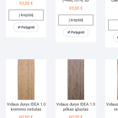
(~RAL1019) 3D
Oak
93,00
€
93,00
€
Į krepšelį
Į krepšelį
⇄ Palyginti
⇄ Palyginti
Vidaus durys IDEA 1.0
Vidaus durys IDEA 1.0
Vidaus
kreminis riešutas
pilkas ąžuolas
re
60,00
€
60,00
€