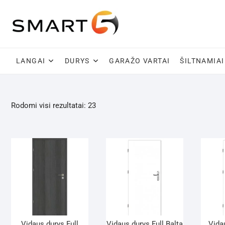
Skip
to
content
LANGAI
DURYS
GARAŽO VARTAI
ŠILTNAMIAI
Rodomi visi rezultatai: 23
Vidaus durys Full
Vidaus durys Full Balta
Vida