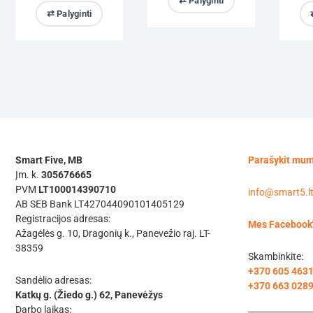
⇄ Palyginti
⇄ Palyginti
Smart Five, MB
Parašykit mu
Įm. k.
305676665
PVM
LT100014390710
info@smart5.l
AB SEB Bank LT427044090101405129
Registracijos adresas:
Mes Facebook
Ažagėlės g. 10, Dragonių k., Panevežio raj. LT-
38359
Skambinkite:
+370 605 463
Sandėlio adresas:
+370 663 028
Katkų g. (Žiedo g.) 62, Panevėžys
Darbo laikas: