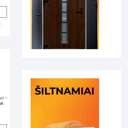
ci –
ak