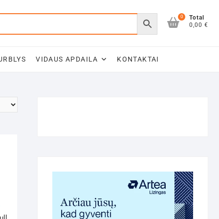
0
Total
0,00 €
URBLYS
VIDAUS APDAILA
KONTAKTAI
ull