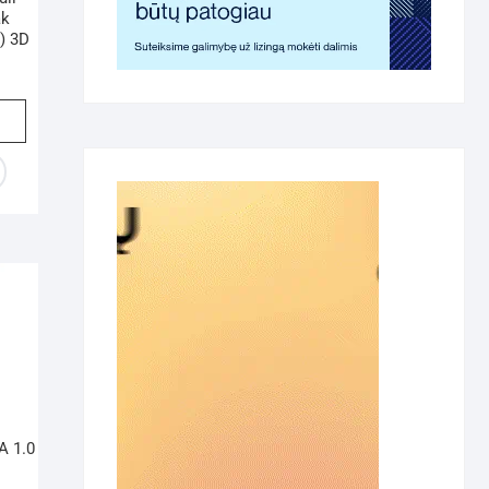
ak
) 3D
A 1.0