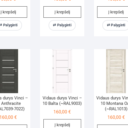
Į krepšelį
Į krepšelį
Į krepšelį
⇄ Palyginti
⇄ Palyginti
⇄ Palyginti
s durys Vinci –
Vidaus durys Vinci –
Vidaus durys Vin
 Anthracite
10 Balta (~RAL9003)
10 Montana O
AL7039-7022)
(~RAL1013)
160,00
€
160,00
€
160,00
€
Į krepšelį