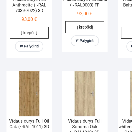
Anthracite (~RAL
(~RAL9003) FF
Balt
7039-7022) 3D
93,00
€
93,00
€
Į krepšelį
Į krepšelį
⇄ Palyginti
⇄ Palyginti
Vidaus durys Full Oil
Vidaus durys Full
Vida
Oak (~RAL 1011) 3D
Sonoma Oak
white