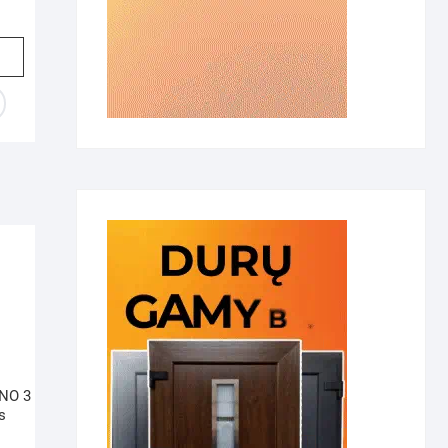
ANO 3
s